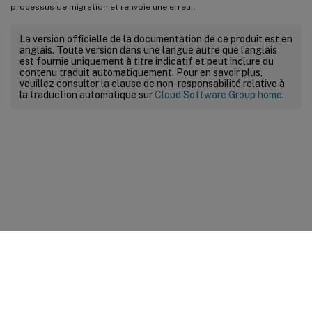
processus de migration et renvoie une erreur.
La version officielle de la documentation de ce produit est en
anglais. Toute version dans une langue autre que l’anglais
est fournie uniquement à titre indicatif et peut inclure du
contenu traduit automatiquement. Pour en savoir plus,
veuillez consulter la clause de non-responsabilité relative à
la traduction automatique sur
Cloud Software Group home
.