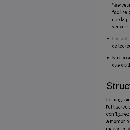
\\serveu
facilite
que la p
versions 
Les util
de lecte
N’imposez
que d’ut
Struc
Le magasin 
l’utilisateu
configurez 
à monter e
magasins d’