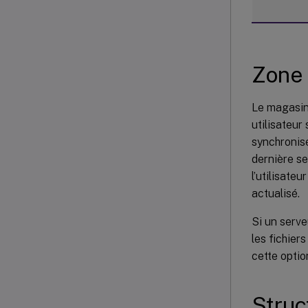
Zone 
Le magasin 
utilisateur
synchronisé
dernière se
l’utilisateu
actualisé.
Si un serve
les fichier
cette optio
Struc