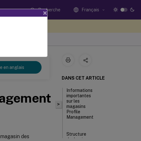
Recherche
Français
×
ez votre avis ici
re en anglais
DANS CET ARTICLE
Informations
nagement
importantes
sur les
>
magasins
Profile
Management
Structure
du magasin des
de dossier