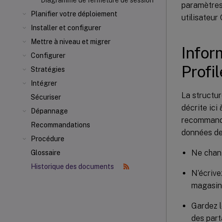
Diagramme de fermeture de session
paramètres 
Planifier votre déploiement
utilisateur
Installer et configurer
Mettre à niveau et migrer
Infor
Configurer
Prof
Stratégies
Intégrer
La structur
Sécuriser
décrite ici
Dépannage
recommanda
Recommandations
données de 
Procédure
Ne chang
Glossaire
Historique des documents
N’écrive
magasin 
Gardez l
des part