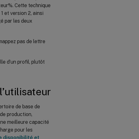
ateur%. Cette technique
1 et version 2, ainsi
Localisation
gé par les deux
du magasin
de
l’utilisateur
 mappez pas de lettre
e d’un profil, plutôt
’utilisateur
ertoire de base de
s de production,
une meilleure capacité
harge pour les
 disponibilité et