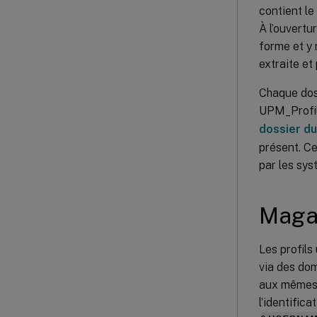
contient le
À l’ouvertu
forme et y 
extraite e
Chaque doss
UPM_Profile
dossier du
présent. C
par les sys
Magas
Les profils
via des dom
aux mêmes 
l’identific