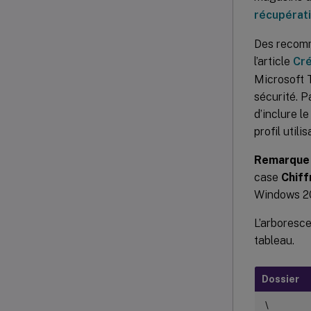
récupérat
Des recomm
l’article
Cré
Microsoft 
sécurité. P
d’inclure l
profil utilis
Remarque
case
Chiff
Windows 20
L’arboresce
tableau.
Dossier
\