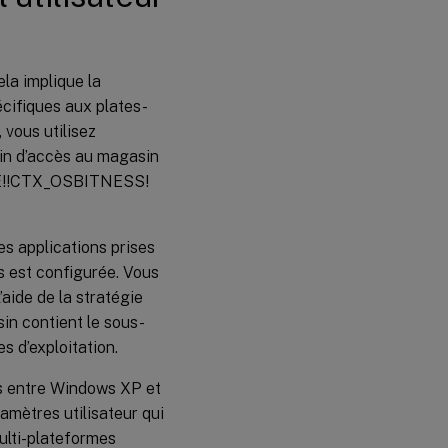
ela implique la
écifiques aux plates-
 vous utilisez
in d’accès au magasin
ME!!CTX_OSBITNESS!
s applications prises
s est configurée. Vous
’aide de la stratégie
in contient le sous-
s d’exploitation.
es entre Windows XP et
amètres utilisateur qui
lti-plateformes