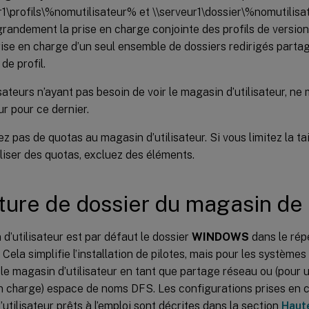
r1\profils\%nomutilisateur% et \\serveur1\dossier\%nomutilis
 grandement la prise en charge conjointe des profils de version 
rise en charge d’un seul ensemble de dossiers redirigés parta
de profil.
isateurs n’ayant pas besoin de voir le magasin d’utilisateur, ne
ur pour ce dernier.
 pas de quotas au magasin d’utilisateur. Si vous limitez la taill
iliser des quotas, excluez des éléments.
ture de dossier du magasin de l
d’utilisateur est par défaut le dossier
WINDOWS
dans le rép
r. Cela simplifie l’installation de pilotes, mais pour les système
le magasin d’utilisateur en tant que partage réseau ou (pour 
n charge) espace de noms DFS. Les configurations prises en c
utilisateur prêts à l’emploi sont décrites dans la section
Haute