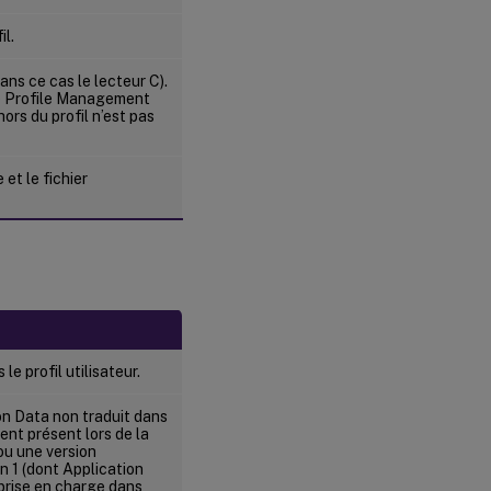
il.
ans ce cas le lecteur C).
de Profile Management
ors du profil n’est pas
 et le fichier
 le profil utilisateur.
on Data non traduit dans
ment présent lors de la
ou une version
on 1 (dont Application
 prise en charge dans