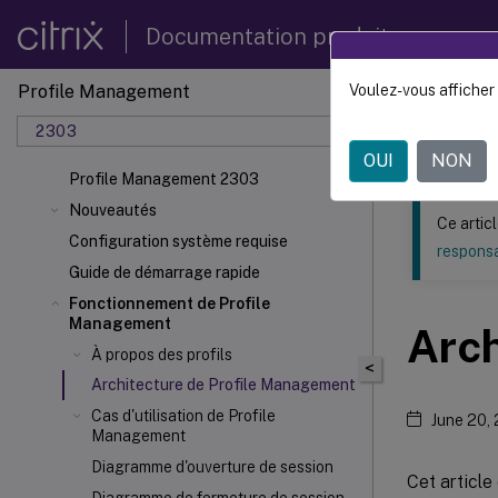
Documentation produit
Profile Management
Voulez-vous afficher 
Ce contenu a 
2303
Profil
OUI
NON
Profile Management 2303
Nouveautés
Ce artic
Configuration système requise
responsa
Guide de démarrage rapide
Fonctionnement de Profile
Management
Arch
À propos des profils
<
Architecture de Profile Management
Cas d'utilisation de Profile
June 20,
Management
Diagramme d'ouverture de session
Cet article