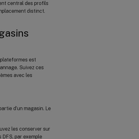
nt central des profils
du
magasin
mplacement distinct.
de
l’utilisateur
agasins
Zone
d’attente
Structure
-plateformes est
de dossier
dépannage. Suivez ces
du
magasin
lèmes avec les
de
l’utilisateur
avec
plusieurs
plates-
formes
partie d’un magasin. Le
.
Magasin
d’utilisateur
et forêts
ouvez les conserver sur
Active
s DFS, par exemple
Directory