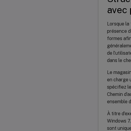
avec 
Lorsque la 
présence de
formes afin
généraleme
de l’util
dans le che
Le magasin
en charge u
spécifiez l
Chemin d’a
ensemble de
À titre d’e
Windows 7. 
sont uniqu