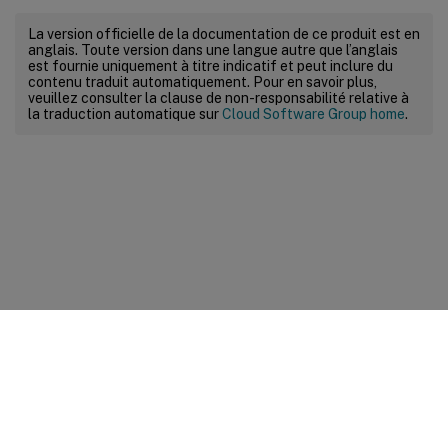
La version officielle de la documentation de ce produit est en
anglais. Toute version dans une langue autre que l’anglais
est fournie uniquement à titre indicatif et peut inclure du
contenu traduit automatiquement. Pour en savoir plus,
veuillez consulter la clause de non-responsabilité relative à
la traduction automatique sur
Cloud Software Group home
.
Commentaires sur le site
Vos préférences de confidentialité
Confidentialité et
conditions légales
Préférences de cookies
docs.cloud.com