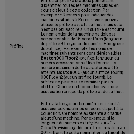
Entrez un préfixe statique permettant
d’identifier toutes les machines cibles en
cours d’ajout à cette collection. Par
exemple : « Rennes » pour indiquer des
machines situées à Rennes. Vous pouvez
utiliser le préfixe avec le suffixe, mais cela
n’est pas obligatoire si un suffixe est fourni.
Le nom entier de la machine ne doit pas
comporter plus de 15 caractères (longueur
du préfixe + longueur du numéro + longueur
Préfixe
du suffixe). Par exemple, les noms de
machines suivants sont considérés valides :
Boston
000
Floor2
(préfixe, longueur du
numéro croissant, et suffixe fournis. Le
nombre maximum de 15 caractères a été
atteint),
Boston
000 (aucun suffixe fourni),
000
Floor2
(aucun préfixe fourni). Le
préfixe ne peut pas se terminer par un
chiffre. Chaque collection doit avoir une
association unique du préfixe et du suffixe.
Entrez la longueur du numéro croissant à
associer aux machines en cours d’ajout à la
collection. Ce nombre augmente à chaque
ajout d’une machine. Par exemple, si la
longueur du numéro est réglée sur « 3 »,
Citrix Provisioning démarre la nomination à «
001 ». Il arrête cette nomination ou l’ajout de