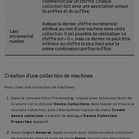
commencer par un chiffre. Chaque
collection doit avoir une association unique
du préfixe et du suffixe.
Indique le dernier chiffre incrémentiel
attribué au nom d’une machine dans cette
Last
collection. Il est possible de réinitialiser ce
incremental
chiffre sur « 0 », mais ce dernier ne peut être
number
inférieur au chiffre le plus haut pour la
même combinaison préfixe/suffixe.
Création d’une collection de machines
Pour créer une collection de machines :
Dans la console Citrix Provisioning, cliquez avec le bouton droit de
la souris sur le dossier
Device Collections
dans lequel se trouve la
nouvelle collection, puis sélectionnez l’option de menu
Create
device collection
. La boîte de dialogue
Device Collection
Properties
apparaît.
Sous l’onglet
General
, tapez un nom pour cette nouvelle collection
de machines dans la zone de texte
Name
. Incluez une description