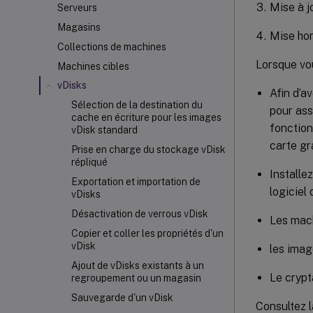
Mise à j
Serveurs
Magasins
Mise hor
Collections de machines
Lorsque vo
Machines cibles
vDisks
Afin d’a
Sélection de la destination du
pour ass
cache en écriture pour les images
fonction
vDisk standard
carte gr
Prise en charge du stockage vDisk
répliqué
Installe
Exportation et importation de
logiciel 
vDisks
Désactivation de verrous vDisk
Les mach
Copier et coller les propriétés d'un
vDisk
les imag
Ajout de vDisks existants à un
Le crypt
regroupement ou un magasin
Sauvegarde d'un vDisk
Consultez 