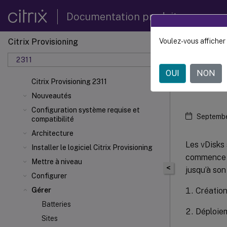
Documentation produit
Citrix Provisioning
Voulez-vous afficher 
Citrix 
2311
OUI
NON
vDi
Citrix Provisioning 2311
Nouveautés
Configuration système requise et
Septembe
compatibilité
Architecture
Les vDisks 
Installer le logiciel Citrix Provisioning
commence av
Mettre à niveau
<
jusqu’à son
Configurer
Créatio
Gérer
Batteries
Déploie
Sites