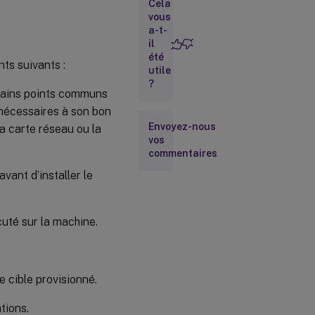
Cela
jour
d’un
vous
vDisk
a-t-
il
été
ts suivants :
Retrait
utile
d’un
?
vDisk
ertains points communs
 nécessaires à son bon
Envoyez-nous
a carte réseau ou la
Configuration
vos
requise pour
le
commentaires
déploiement
vant d’installer le
de vDisks
Sélection
de la
cuté sur la machine.
destination
du cache
en écriture
pour les
images
 cible provisionné.
vDisk
standard
tions.