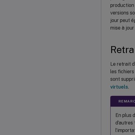
production 
versions so
jour peut é
mise à jour
Retra
Le retrait
les fichier
sont suppri
virtuels
.
REMARQ
En plus d
d’autres
l’importa