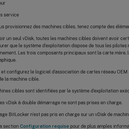
our
s service
us provisionnez des machines cibles, tenez compte des élémen
voir un seul vDisk, toutes les machines cibles doivent avoir c
urer que le système d’exploitation dispose de tous les pilotes
nement. Les trois composants principaux sont la carte mère, l
aphique.
z et configurez le logiciel d’association de cartes réseau OEM a
de la machine cible.
ines cibles sont identifiées par le système d’exploitation exé
es vDisk à double démarrage ne sont pas prises en charge.
age BitLocker n’est pas pris en charge sur un vDisk de machine
la section
Configuration requise
pour de plus amples informa