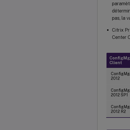
paramèt
détermin
pas, la 
Citrix P
Center 
ConfigMg
Client
ConfigMg
2012
ConfigMg
2012 SP1
ConfigMg
2012 R2