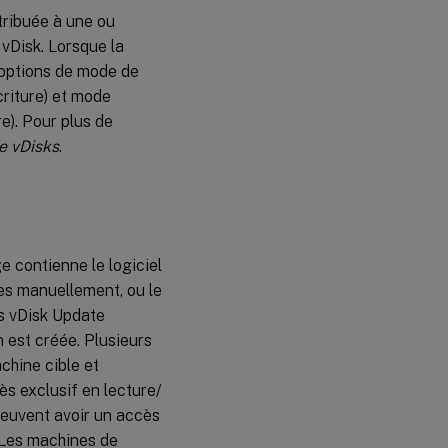
overflow
ttribuée à une ou
on hard
vDisk. Lorsque la
disk
x options de mode de
Cache
riture) et mode
on a
e). Pour plus de
server
e vDisks
.
Cache on
server
persistent
ge contienne le logiciel
ées manuellement, ou le
és vDisk Update
 est créée. Plusieurs
chine cible et
s exclusif en lecture/
peuvent avoir un accès
 Les machines de