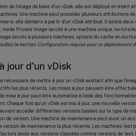
ion de l’image de base d’un vDisk, elle est déployé en étant a
achines. Une machine peut posséder plusieurs attributions de 
arre, elle démarre à partir d’un vDisk attribué. Il existe deu
; mode Private Image (accès à une machine unique, lecture/éc
age (accès à plusieurs machines, options du cache en écritur
nsultez la section
Configuration requise pour le déploiement d
à jour d’un vDisk
ois nécessaire de mettre à jour un vDisk existant afin que l’ima
ectifs les plus récents. Les mises à jour peuvent être effectu
e mise à jour peut être automatisé à l’aide des fonctionnalit
 Chaque fois qu’un vDisk est mis à jour, une nouvelle version
euvent accéder différentes versions basées sur le type de ma
ion de version. Une machine de maintenance peut avoir un accè
la version de maintenance la plus récente. Les machines test 
 lecture seule aux versions classées comme versions de test.