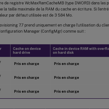
re de registre WcMaxRamCacheMB (type DWORD) dans les 
e la taille maximale de la RAM du cache en écriture. Si l’entré
valeur par défaut utilisée est de 3 584 Mo.
rovisioning 7.7 prend uniquement en charge l’utilisation du cl
Configuration Manager (ConfigMgr) comme suit :
r
Cache on device
Cache in device RAM with overfl
hard drive
on hard disk
r
Pris en charge
Pris en charge
r
Pris en charge
Pris en charge
r
Pris en charge
Pris en charge