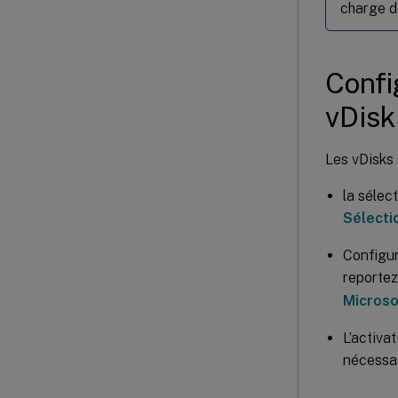
charge d
Confi
vDisk
Les vDisks 
la sélec
Sélecti
Configur
reportez
Microso
L’activa
nécessai