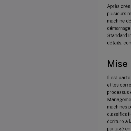
Après créat
plusieurs m
machine dém
démarrage 
Standard Im
détails, co
Mise 
Il est parf
et les corr
processus d
Management.
machines p
classificat
écriture à 
partagé en