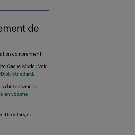
iement de
ration comprennent :
ite Cache Mode ; Voir
 vDisk standard
.
us d’informations,
es en volume
 Directory, si