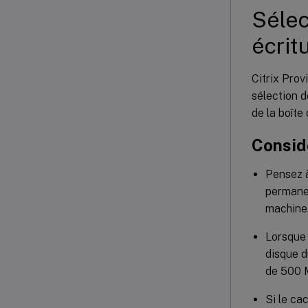
Sélec
écrit
Citrix Prov
sélection d
de la boîte
Consid
Pensez à
permanen
machine.
Lorsque 
disque d
de 500 
Si le ca