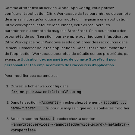
Comme alternative au service Global App Config, vous pouvez
configurer l’application Citrix Workspace via les paramètres du compte
de magasin. Lorsqu’un utilisateur ajoute un magasin à une application
Citrix Workspace installée localement, celle-ci récupère les
paramètres du compte de magasin StoreFront. Cela peut inclure des
propriétés de configuration, par exemple pour indiquer à l’application
Citrix Workspace pour Windows si elle doit créer des raccourcis dans
le menu Démarrer pour les applications. Consultez la documentation
de l’application Workspace pour plus de détails sur les propriétés, par
exemple
Utilisation des paramètres de compte StoreFront pour
personnaliser les emplacements des raccourcis d’application
.
Pour modifier ces paramètres :
Ouvrez le fichier web.config dans
C:\inetpub\wwwroot\Citrix\Roaming
.
Dans la section
<Accounts>
, recherchez l’élément
<account ...
name="Store" ... >
pour le magasin que vous souhaitez modifier.
Sous la section
Account
, recherchez la section
<annotatedServices>/<annotatedServiceRecord>/<metadata>/
<properties>
.