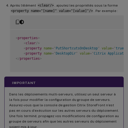
Après l’élément
<clear/>
, ajoutez les propriétés sous la forme
<property name="[name]" value="[value]"/>
. Par exemple :
<
properties
>
<
clear
/>
<
property
name
=
"
PutShortcutsOnDesktop
"
value
=
"
true
"
/
<
property
name
=
"
DesktopDir
"
value
=
"
Citrix Applicatio
</
properties
>
IMPORTANT
Dans les déploiements multi-serveurs, utilisez un seul serveur à
la fois pour modifier la configuration du groupe de serveurs.
Assurez-vous que la console de gestion Citrix StoreFront n’est
pas en cours d’exécution sur les autres serveurs du déploiement.
Une fois terminé, propagez vos modifications de configuration au
groupe de serveurs afin que les autres serveurs du déploiement
soient mis à jour.