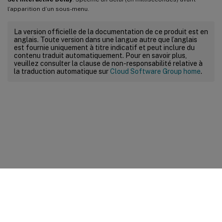
l’apparition d’un sous-menu.
La version officielle de la documentation de ce produit est en
anglais. Toute version dans une langue autre que l’anglais
est fournie uniquement à titre indicatif et peut inclure du
contenu traduit automatiquement. Pour en savoir plus,
veuillez consulter la clause de non-responsabilité relative à
la traduction automatique sur
Cloud Software Group home
.