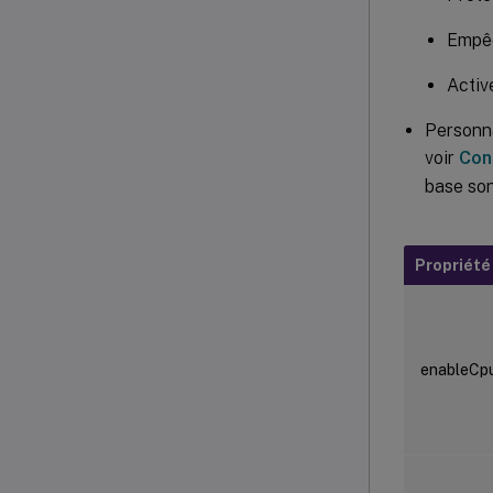
Empêc
Activ
Personna
voir
Con
base son
Propriété
enableCpu