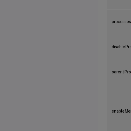
processe
disablePr
parentPro
enableMe