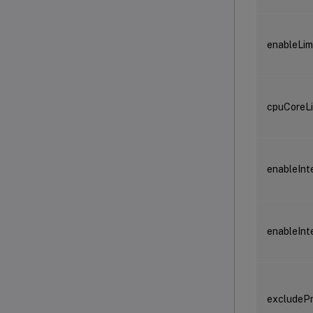
enableLi
cpuCoreLi
enableInt
enableInt
excludeP