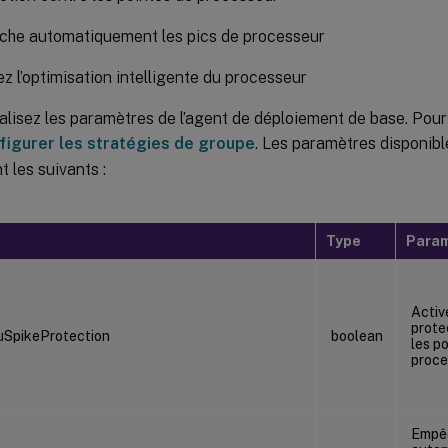
he automatiquement les pics de processeur
ez l’optimisation intelligente du processeur
lisez les paramètres de l’agent de déploiement de base. Pour 
figurer les stratégies de groupe
. Les paramètres disponib
t les suivants :
Type
Para
Activ
prote
SpikeProtection
boolean
les p
proce
Empê