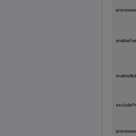
processe
enableFa
enableMul
excludePr
processes