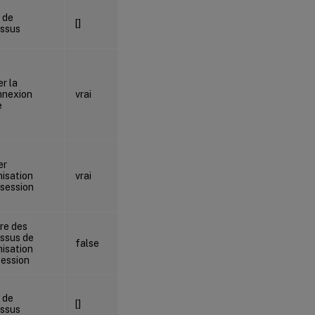
[
devenv
,
 de
[]
ssus
msbuild
]
er la
nnexion
vrai
vrai
e
er
misation
vrai
vrai
-session
re des
ssus de
false
false
misation
session
[
devenv
,
 de
[]
msbuild
ssus