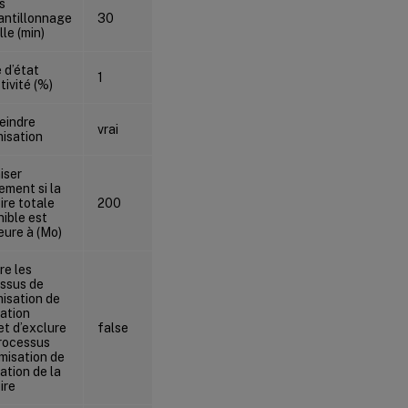
s
antillonnage
30
30
lle (min)
 d’état
1
1
tivité (%)
eindre
vrai
vrai
misation
iser
ement si la
re totale
200
200
nible est
ieure à (Mo)
re les
ssus de
misation de
isation
t d’exclure
false
false
rocessus
imisation de
isation de la
ire