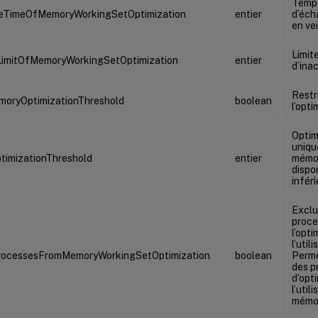
Temp
leTimeOfMemoryWorkingSetOptimization
entier
d’éch
en vei
Limite
LimitOfMemoryWorkingSetOptimization
entier
d’inac
Restr
oryOptimizationThreshold
boolean
l’opti
Optim
uniqu
imizationThreshold
entier
mémoi
dispo
infér
Exclu
proce
l’opti
l’util
rocessesFromMemoryWorkingSetOptimization
boolean
Perme
des p
d’opt
l’util
mémo