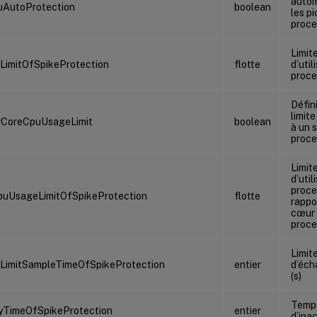
auto
uAutoProtection
boolean
les pi
proce
Limit
imitOfSpikeProtection
flotte
d’util
proce
Défin
limite
rCoreCpuUsageLimit
boolean
à un 
proce
Limit
d’util
proce
puUsageLimitOfSpikeProtection
flotte
rappo
cœur
proce
Limit
LimitSampleTimeOfSpikeProtection
entier
d’éch
(s)
Temps
ityTimeOfSpikeProtection
entier
d’inac