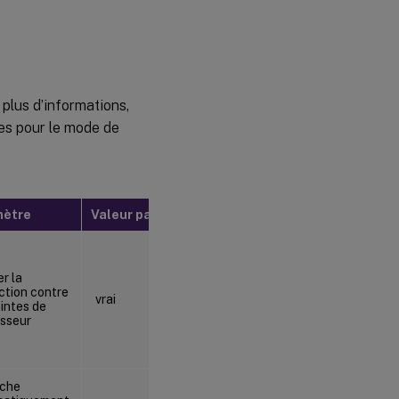
plus d’informations,
les pour le mode de
mètre
Valeur par défaut
Exemple :
er la
ction contre
vrai
vrai
ointes de
sseur
che