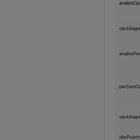
enableCp
cpuUsageL
enablePe
perCoreC
cpuUsage
idlePrior