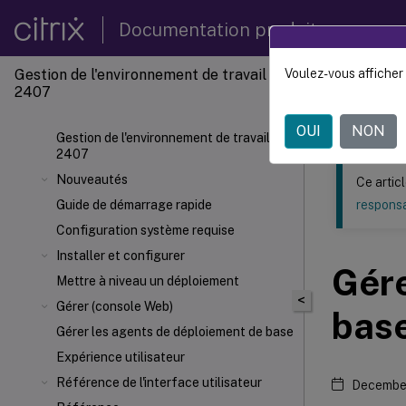
Documentation produit
Gestion de l'environnement de travail
Voulez-vous afficher 
Ce contenu a 
2407
Gestion
OUI
NON
Gestion de l'environnement de travail
2407
Nouveautés
Ce artic
Guide de démarrage rapide
responsa
Configuration système requise
Installer et configurer
Gére
Mettre à niveau un déploiement
<
Gérer (console Web)
bas
Gérer les agents de déploiement de base
Expérience utilisateur
Référence de l'interface utilisateur
December