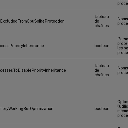
proce
tableau
Noms
sExcludedFromCpuSpikeProtection
de
proce
chaînes
Perso
prote
ocessPriorityInheritance
boolean
les p
proce
tableau
Noms
cessesToDisablePriorityInheritance
de
proce
chaînes
Optim
l’util
moryWorkingSetOptimization
boolean
mémoi
proce