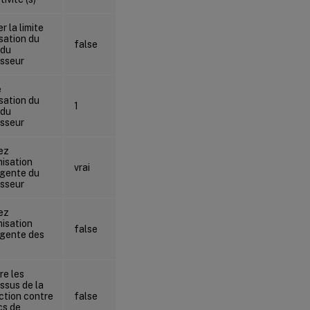
r la limite
isation du
false
false
 du
sseur
e
isation du
1
1
 du
sseur
ez
misation
vrai
vrai
ligente du
sseur
ez
misation
false
false
ligente des
re les
ssus de la
ction contre
false
false
cs de