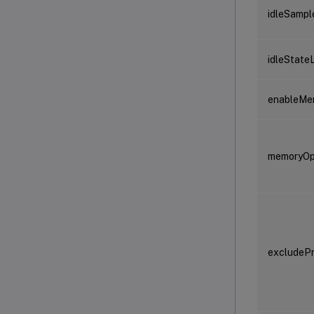
idleSamp
idleState
enableMem
memoryOpt
excludeP