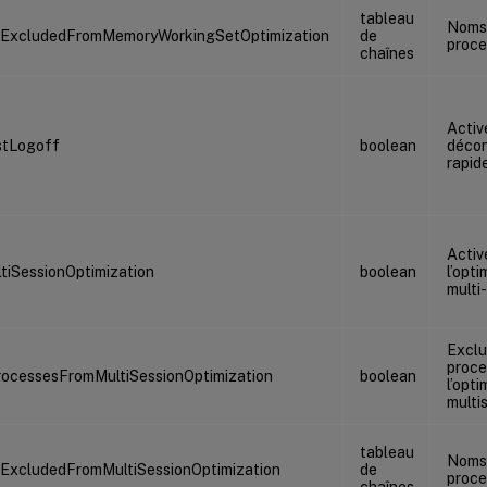
tableau
Noms
sExcludedFromMemoryWorkingSetOptimization
de
proce
chaînes
Activ
stLogoff
boolean
déco
rapid
Activ
tiSessionOptimization
boolean
l’opti
multi
Exclu
proce
ocessesFromMultiSessionOptimization
boolean
l’opti
multi
tableau
Noms
ExcludedFromMultiSessionOptimization
de
proce
chaînes