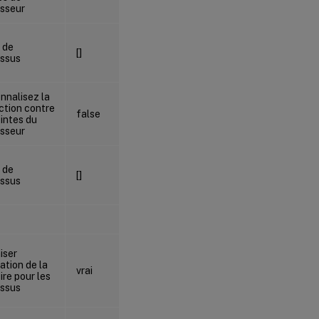
sseur
[
devenv
,
 de
[]
msbuild
ssus
]
nnalisez la
ction contre
false
false
ointes du
sseur
[
devenv
,
 de
[]
msbuild
ssus
]
iser
isation de la
vrai
vrai
re pour les
ssus