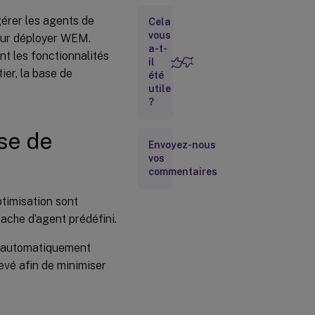
déploiement
rer les agents de
de l’agent
Cela
vous
pour déployer WEM.
a-t-
nt les fonctionnalités
Utilisation
il
de la
er, la base de
été
fonction
utile
de durée
?
de
connexion
WEM
se de
Envoyez-nous
vos
commentaires
timisation sont
ache d’agent prédéfini.
t automatiquement
evé afin de minimiser