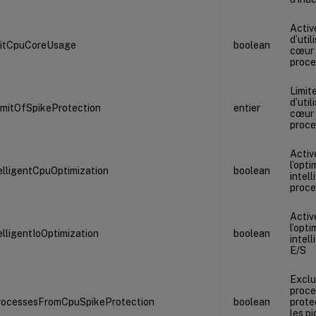
Active
d’util
mitCpuCoreUsage
boolean
cœur
proce
Limit
d’util
mitOfSpikeProtection
entier
cœur
proce
Activ
l’opti
elligentCpuOptimization
boolean
intel
proce
Activ
l’opti
elligentIoOptimization
boolean
intel
E/S
Exclu
proce
rocessesFromCpuSpikeProtection
boolean
prote
les pi