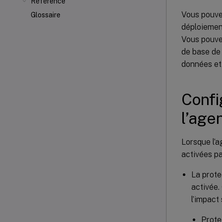
Référence
Vous pouve
Glossaire
déploiemen
Vous pouvez
de base de
données et 
Confi
l’age
Lorsque l’a
activées pa
La prote
activée.
l’impact 
Prote