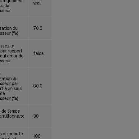
matiquement
vrai
vrai
cs de
sseur
e
isation du
70.0
70.0
sseur (%)
issez la
 par rapport
false
false
seul cœur de
sseur
e
isation du
sseur par
80.0
80.0
rt à un seul
 de
sseur (%)
e de temps
antillonnage
30
30
 de priorité
180
180
tivité (s)