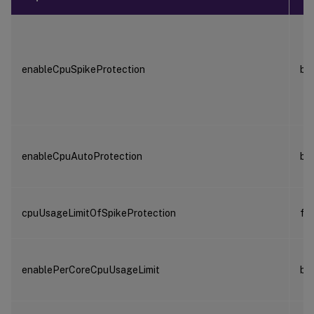
enableCpuSpikeProtection
bo
enableCpuAutoProtection
bo
cpuUsageLimitOfSpikeProtection
flo
enablePerCoreCpuUsageLimit
bo