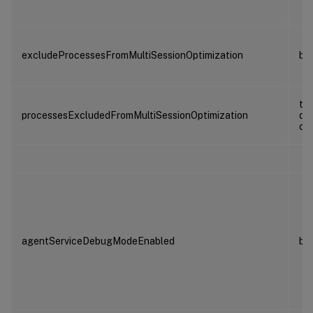
excludeProcessesFromMultiSessionOptimization
bo
ta
processesExcludedFromMultiSessionOptimization
de
ch
agentServiceDebugModeEnabled
bo