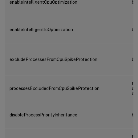
enableIntelligentCpuOptimization
bo
enableIntelligentIoOptimization
bo
excludeProcessesFromCpuSpikeProtection
bo
ta
processesExcludedFromCpuSpikeProtection
de
ch
disableProcessPriorityInheritance
bo
ta