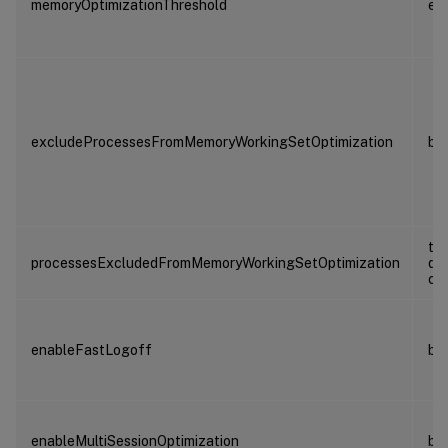
memoryOptimizationThreshold
ent
excludeProcessesFromMemoryWorkingSetOptimization
bo
ta
processesExcludedFromMemoryWorkingSetOptimization
de
ch
enableFastLogoff
bo
enableMultiSessionOptimization
bo