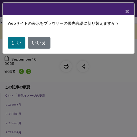
製品ドキュメン
JA
×
ト
Azure向け Citrix DaaS
Webサイトの表示をブラウザーの優先言語に切り替えますか ?
新機能
このコンテンツは動的に機械
フィードバックを提供する
翻訳されています。
はい
いいえ
September 16,
2025
C
C
寄稿者:
この記事の概要
®
Citrix
提供イメージの更新
2024年7月
2022年8月
2022年5月
2022年4月