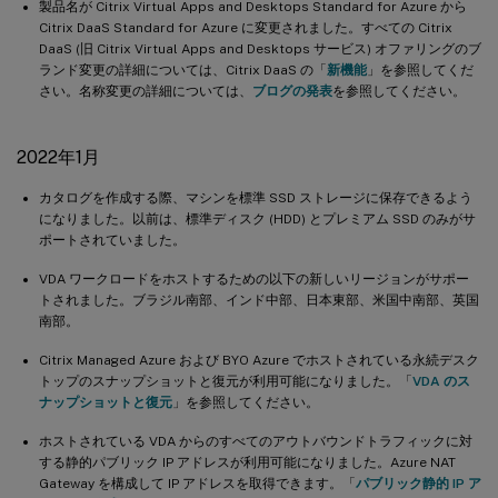
製品名が Citrix Virtual Apps and Desktops Standard for Azure から
Citrix DaaS Standard for Azure に変更されました。すべての Citrix
DaaS (旧 Citrix Virtual Apps and Desktops サービス) オファリングのブ
ランド変更の詳細については、Citrix DaaS の「
新機能
」を参照してくだ
さい。名称変更の詳細については、
ブログの発表
を参照してください。
2022年1月
カタログを作成する際、マシンを標準 SSD ストレージに保存できるよう
になりました。以前は、標準ディスク (HDD) とプレミアム SSD のみがサ
ポートされていました。
VDA ワークロードをホストするための以下の新しいリージョンがサポー
トされました。ブラジル南部、インド中部、日本東部、米国中南部、英国
南部。
Citrix Managed Azure および BYO Azure でホストされている永続デスク
トップのスナップショットと復元が利用可能になりました。「
VDA のス
ナップショットと復元
」を参照してください。
ホストされている VDA からのすべてのアウトバウンドトラフィックに対
する静的パブリック IP アドレスが利用可能になりました。Azure NAT
Gateway を構成して IP アドレスを取得できます。「
パブリック静的 IP ア