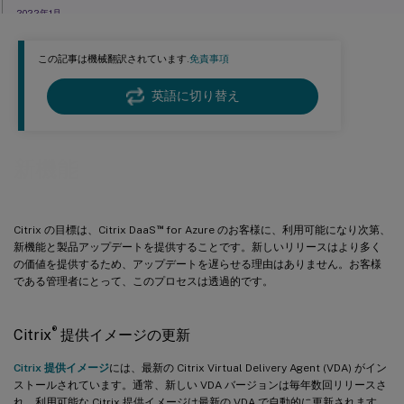
2022年1月
2021年11月
この記事は機械翻訳されています.
免責事項
2021年10月
2021年9月
英語に切り替え
2021年7月
2021年6月
新機能
2021年5月
2021年4月
™
Citrix の目標は、Citrix DaaS
for Azure のお客様に、利用可能になり次第、
2021年1月
新機能と製品アップデートを提供することです。新しいリリースはより多く
2020年10月
の価値を提供するため、アップデートを遅らせる理由はありません。お客様
である管理者にとって、このプロセスは透過的です。
2020年9月
2020年8月
®
Citrix
提供イメージの更新
2020年7月
2020年6月
Citrix 提供イメージ
には、最新の Citrix Virtual Delivery Agent (VDA) がイン
ストールされています。通常、新しい VDA バージョンは毎年数回リリースさ
2020年5月
れ、利用可能な Citrix 提供イメージは最新の VDA で自動的に更新されます。