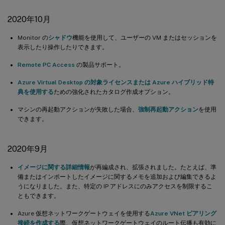
2020年10月
Monitor の
シャドウ
機能を使用して、ユーザーの VM またはセッションを
表示したり操作したりできます。
Remote PC Access
の製品サポート。
Azure Virtual Desktop の対象ライセンスまたは Azure ハイブリッド特
典を使用する
ための強化されたカタログ作成オプション。
マシンの再起動アクションが失敗した場合、
強制再起動アクション
を使用
できます。
2020年9月
イメージに関する詳細情報
が再編成され、拡張されました。たとえば、準
備またはインポートしたイメージに関するメモを追加および編集できるよ
うになりました。また、特定の IP アドレスにのみアクセスを制限するこ
ともできます。
Azure 仮想ネットワークゲートウェイを使用する
Azure VNet ピアリング
接続を作成する
際、仮想ネットワークゲートウェイのルート伝播も有効に