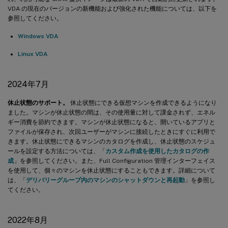
VDA の現在のバージョンの新機能および強化された機能については、以下を
2020年3月
参照してください。
2020年2月
Windows VDA
2020年1月
Linux VDA
2019年11月
2019年10月
2024年7月
2019年9月
休止状態のサポート。
休止状態にできる仮想マシンを作成できるようになり
ました。マシンが休止状態の間は、その使用量に対して課金されず、エネル
ギー消費を節約できます。マシンが休止状態になると、開いているアプリと
ファイルが保存され、次回ユーザーがマシンに接続したときにすぐに利用で
きます。休止状態にできるマシンのカタログを作成し、休止状態のスケジュ
ールを設定する方法については、「
カスタム作成を使用したカタログの作
成
」を参照してください。また、Full Configuration 管理インターフェイス
を使用して、個々のマシンを休止状態にすることもできます。詳細について
は、「
デリバリーグループ内のマシンのシャットダウンと再起動
」を参照し
てください。
2022年8月