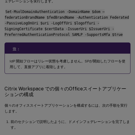
ェデレーションを実行します。
Set-MsolDomainAuthentication -DomainName $dom –
federationBrandName $fedBrandName -Authentication Federated
-PassiveLogOnUri $uri -LogOffUri $logoffuri -
SigningCertificate $certData -IssuerUri $IssuerUri -
PreferredAuthenticationProtocol SAMLP -SupportsMfa $true
注：
IdP 開始フローはリレー状態を考慮しません。SPが開始したフローを使
用して、直接アプリに着陸します。
Citrix Workspace での個々のOfficeスイートアプリケー
ションの構成
個々のオフィススイートアプリケーションを構成するには、次の手順を実行
します。
前のセクションで説明したように、ドメインフェデレーションを完了しま
す。