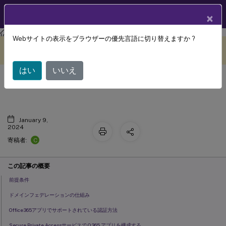
製品ドキュメン
JA
×
ト
Citrix Secure Private Access
Citrix Secure Private Access
Webサイトの表示をブラウザーの優先言語に切り替えますか ?
このコンテンツは動的に機械
フィードバックを提供する
翻訳されています。
はい
いいえ
O365の構成
January 9,
2024
C
寄稿者:
この記事の概要
前提条件
ドメインフェデレーションの仕組み
Office365アプリでサポートされている認証方法
Secure Private Accessサービスで O365 アプリを構成する