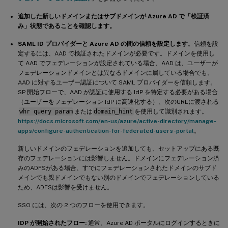
追加した新しいドメインまたはサブドメインが Azure AD で「検証済
み」状態であることを確認します。
SAML ID プロバイダーと Azure AD の間の信頼を設定します
。信頼を設
定するには、AAD で検証されたドメインが必要です。ドメインを使用し
て AAD でフェデレーションが設定されている場合、AAD は、ユーザーが
フェデレーションドメインとは異なるドメインに属している場合でも、
AAD に対するユーザー認証について SAML プロバイダーを信頼します。
SP 開始フローで、AAD が認証に使用する IdP を特定する必要がある場合
（ユーザーをフェデレーション IdP に高速化する）、次のURLに渡される
whr query param
または
domain_hint
を使用して識別されます。
https://docs.microsoft.com/en-us/azure/active-directory/manage-
apps/configure-authentication-for-federated-users-portal
。
新しいドメインのフェデレーションを追加しても、セットアップにある既
存のフェデレーションには影響しません。ドメインにフェデレーション済
みのADFSがある場合、すでにフェデレーションされたドメインのサブド
メインでも親ドメインでもない別のドメインでフェデレーションしている
ため、ADFSは影響を受けません。
SSO には、次の 2 つのフローを使用できます。
IDP が開始されたフロー:
通常、Azure AD ポータルにログインするときに