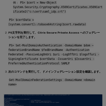
例：
PS> $cert = New-Object
System.Security.Cryptography.X509Certificates.X509Cert
ificate2("c:\cert\saml_idp.crt")
PS> $certData =
[system.convert]::tobase64string($cert.rawdata)
PS文字列を実行して、Citrix Secure Private Access へのフェデレー
ションを完了します。
PS> Set-MsolDomainAuthentication -DomainName $dom –
federationBrandName $fedBrandName -Authentication
Federated -PassiveLogOnUri $uri -LogOffUri $logoffuri -
SigningCertificate $certData -IssuerUri $IssuerUri -
PreferredAuthenticationProtocol SAMLP
次のコマンドを実行して、ドメインフェデレーション設定を確認します。
Get-MsolDomainFederationSettings -DomainName <domain
name>