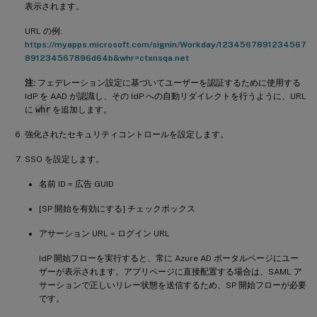
表示されます。
URL の例:
https://myapps.microsoft.com/signin/Workday/1234567891234567
891234567896d64b&whr=ctxnsqa.net
注:
フェデレーション設定に基づいてユーザーを認証するために使用する
IdP を AAD が認識し、その IdP への自動リダイレクトを行うように、URL
に
whr
を追加します。
強化されたセキュリティコントロールを設定します。
SSO を設定します。
名前 ID = 広告 GUID
[SP 開始を有効にする] チェックボックス
アサーション URL = ログイン URL
IdP 開始フローを実行すると、常に Azure AD ポータルページにユー
ザーが表示されます。アプリページに直接配置する場合は、SAML ア
サーションで正しいリレー状態を送信するため、SP 開始フローが必要
です。