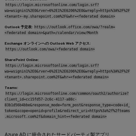
https://login.microsoftonline.com/login.srf?
wa=wsignin1%2E0&rver=6%2E1%2E6206%2E0&wreply=https%3A%2F%2F
<tenant>-my.sharepoint.com%2F&whr=<federated domain>
Outlook 予定表:
https://outlook.office.com/owa/?realm=
<federated domain>&path=/calendar/view/Month
Exchange オンラインへの Outlook Web アクセス:
https://outlook.com/owa/<federated domain>
SharePoint Online:
https://login.microsoftonline.com/login.srf?
wa=wsignin1%2E0&rver=6%2E1%2E6206%2E0&wreply=https%3A%2F%2F
<tenant>.sharepoint.com%2F&whr=<federated domain>
Teams:
https://login.microsoftonline.com/common/oauth2/authorize?
client_id=cc15fd57-2c6c-4117-a88c-
83b1d56b4bbe&response_mode=form_post&response_type=code+id_
token&scope=openid+profile&redirect_uri=https%3a%2f%2fteams
.microsoft.com%2f&domain_hint=<federated domain>
Azure AD に統合されたサードパーティ製アプリ