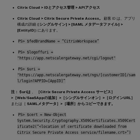
Citrix Cloud > IDとアクセス管理 > APIアクセス
Citrix Cloud > Citrix Secure Private Access。
顧客 ID は、アプリ
構成の詳細 ([
シングルサイン] > [SAML メタデータファイル] >
[EntityID
]) にあります。
PS> $fedBrandName = “CitrixWorkspace”
PS> $logoffuri =
"https://app.netscalergateway.net/cgi/logout"
PS> $uri =
"https://app.netscalergateway.net/ngs/[customerID]/sam
l/login?APPID=[AppID]”
注：
$uriは
、
［Citrix Secure Private Access サービス］
>［Web/SaaSAppの追加］>［シングルサインオン］>［ログインURL］
または［
SAMLメタデータ］>［場所］からコピーできます。
PS> $cert = New-Object
System.Security.Cryptography.X509Certificates.X509Cert
ificate2(“<location of certificate downloaded from
Citrix Secure Private Access service/filename.crt>”)