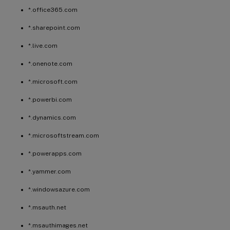
*.office365.com
*.sharepoint.com
*.live.com
*.onenote.com
*.microsoft.com
*.powerbi.com
*.dynamics.com
*.microsoftstream.com
*.powerapps.com
*.yammer.com
*.windowsazure.com
*.msauth.net
*.msauthimages.net