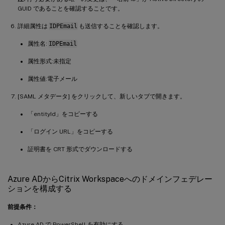
GUID であることを確認することです。
詳細属性は
IDPEmail
も送信することを確認します。
属性名:
IDPEmail
属性形式:未指定
属性値:電子メール
[SAML メタデータ] をクリックして、新しいタブで開きます。
「entityId」をコピーする
「ログイン URL」をコピーする
証明書を CRT 形式でダウンロードする
Azure ADからCitrix Workspaceへのドメインフェデレー
ションを構成する
前提条件：
Azure AD で PowerShell を有効にする