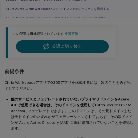
Azure ADからCitrix Workspaceへのドメインフェデレーションを構成する
Azure ADからCitrix Workspace へのドメインフェデレーションの自動化
多要素認証 (MFA) の抑制
この記事は機械翻訳されています.
免責事項
Citrix Workspace での個々のOfficeスイートアプリケーションの構成
Azure AD に統合されたサードパーティ製アプリ
英語に切り替え
前提条件
Citrix WorkspaceアプリでO365アプリを構成するには、次のことを必ず完
了してください。
他のサービスとフェデレートされていないプライマリドメインをAzure
AD で使用できる場合は、そのドメインを使用してCitrix
Secure Private
Accessにフェデレートできます。このドメインは、その親ドメインまた
は子ドメインのいずれかがフェデレーションされておらず、その親ドメイ
ンが Azure Active Directory (AAD) に既に追加されていないことを確認し
ます。