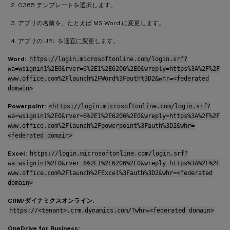
O365 テンプレートを選択します。
アプリの名前を、たとえば MS Word に変更します。
アプリの URL を適宜に変更します。
Word:
https://login.microsoftonline.com/login.srf?
wa=wsignin1%2E0&rver=6%2E1%2E6206%2E0&wreply=https%3A%2F%2F
www.office.com%2Flaunch%2FWord%3Fauth%3D2&whr=<federated
domain>
Powerpoint:
<https://login.microsoftonline.com/login.srf?
wa=wsignin1%2E0&rver=6%2E1%2E6206%2E0&wreply=https%3A%2F%2F
www.office.com%2Flaunch%2Fpowerpoint%3Fauth%3D2&whr=
<federated domain>
Excel:
https://login.microsoftonline.com/login.srf?
wa=wsignin1%2E0&rver=6%2E1%2E6206%2E0&wreply=https%3A%2F%2F
www.office.com%2Flaunch%2FExcel%3Fauth%3D2&whr=<federated
domain>
CRM/ダイナミクスオンライン:
https://<tenant>.crm.dynamics.com/?whr=<federated domain>
OneDrive for Business: