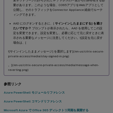
業ネットワークの許可された IP アドレスの一覧からのみ存在する必
要があります。このような場合、O365アプリをWebアプリとして
公開し、そのトラフィックをConnector Appliance 経由でルーテ
ィングできます。
AAD にログオンするときに、[
サインインしたままにする] を避け
たいですか？
プロンプトが表示されたら、AAD を使用してこの設
定を変更できます。設定を変更し、必要に応じて元に戻すときに表
示される重要なメッセージに注意してください。![設定を元に戻す
場合は、[
![サインインしたままメッセージ] を選択します](/en-us/citrix-secure-
private-access/media/stay-signed-in.png)
。](/en-us/citrix-secure-private-access/media/message-when-
reverting.png)
参照リンク
Azure PowerShell モジュールリファレンス
Azure PowerShell コマンドリファレンス
Microsoft Azure で Office 365 ディレクトリ同期を展開する