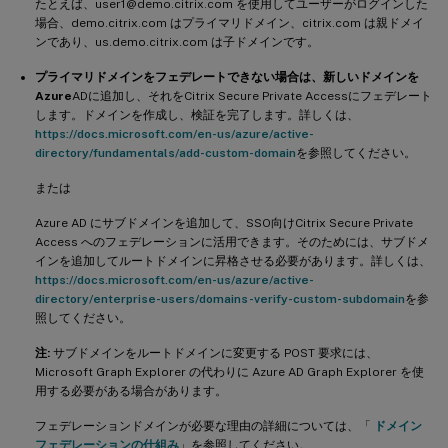
たとえば、user1@demo.citrix.com を使用してユーザーがログインした
場合、demo.citrix.com はプライマリドメイン、citrix.com は親ドメイ
ンであり、us.demo.citrix.com は子ドメインです。
プライマリドメインをフェデレートできない場合は、新しいドメインを
Azure
ADに追加し、それをCitrix Secure Private Accessにフェデレート
します。ドメインを作成し、検証を完了します。詳しくは、
https://docs.microsoft.com/en-us/azure/active-
directory/fundamentals/add-custom-domain
を参照してください。
または
Azure AD にサブドメインを追加して、SSO向けCitrix Secure Private
Access へのフェデレーションに活用できます。そのためには、サブドメ
インを追加してルートドメインに昇格させる必要があります。詳しくは、
https://docs.microsoft.com/en-us/azure/active-
directory/enterprise-users/domains-verify-custom-subdomain
を参
照してください。
注:
サブドメインをルートドメインに変更する POST 要求には、
Microsoft Graph Explorer の代わりに Azure AD Graph Explorer を使
用する必要がある場合があります。
フェデレーションドメインが必要な理由の詳細については、「
ドメイン
フェデレーションの仕組み
」を参照してください。