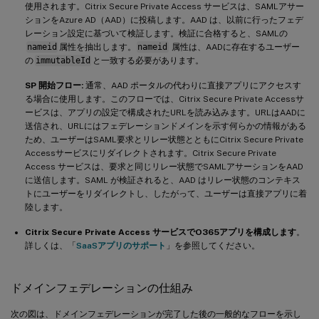
使用されます。Citrix Secure Private Access サービスは、SAMLアサー
ションをAzure AD（AAD）に投稿します。AAD は、以前に行ったフェデ
レーション設定に基づいて検証します。検証に合格すると、SAMLの
nameid
属性を抽出します。
nameid
属性は、AADに存在するユーザー
の
immutableId
と一致する必要があります。
SP 開始フロー:
通常、AAD ポータルの代わりに直接アプリにアクセスす
る場合に使用します。このフローでは、Citrix Secure Private Accessサ
ービスは、アプリの設定で構成されたURLを読み込みます。URLはAADに
送信され、URLにはフェデレーションドメインを示す何らかの情報がある
ため、ユーザーはSAML要求とリレー状態とともにCitrix Secure Private
Accessサービスにリダイレクトされます。Citrix Secure Private
Access サービスは、要求と同じリレー状態でSAMLアサーションをAAD
に送信します。SAML が検証されると、AAD はリレー状態のコンテキス
トにユーザーをリダイレクトし、したがって、ユーザーは直接アプリに着
陸します。
Citrix Secure Private Access サービスでO365アプリを構成します
。
詳しくは、「
SaaSアプリのサポート
」を参照してください。
ドメインフェデレーションの仕組み
次の図は、ドメインフェデレーションが完了した後の一般的なフローを示し