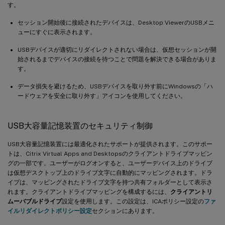
す。
セッション開始後に接続されたデバイスは、Desktop ViewerのUSBメニ
ューにすぐに表示されます。
USBデバイスが適切にリダイレクトされない場合は、仮想セッションが開
始されるまでデバイスの接続を待つことで問題を解決できる場合がありま
す。
データ損失を避けるため、USBデバイスを取り外す前にWindowsの「ハ
ードウェアを安全に取り外す」アイコンを使用してください。
USB大容量記憶装置のセキュリティ制御
USB大容量記憶装置には最適化されたサポートが提供されます。このサポー
トは、Citrix Virtual Apps and Desktopsのクライアントドライブマッピン
グの一部です。ユーザーがログオンすると、ユーザーデバイス上のドライブ
は仮想デスクトップ上のドライブ文字に自動的にマッピングされます。ドラ
イブは、マッピングされたドライブ文字を持つ共有フォルダーとして表示さ
れます。クライアントドライブマッピングを構成するには、
クライアントリ
ムーバブルドライブ
設定を使用します。この設定は、ICAポリシー設定の
ファ
イルリダイレクトポリシー設定
セクションにあります。