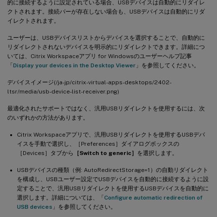
的に接続するように設定されている場合、USBデバイスは自動的にリダイレ
クトされます。接続バーが存在しない場合も、USBデバイスは自動的にリダ
イレクトされます。
ユーザーは、USBデバイスリストからデバイスを選択することで、自動的に
リダイレクトされないデバイスを明示的にリダイレクトできます。詳細につ
いては、Citrix Workspaceアプリ for Windowsのユーザーヘルプ記事
「
Display your devices in the Desktop Viewer
」を参照してください。
デバイスイメージ(/ja-jp/citrix-virtual-apps-desktops/2402-
ltsr/media/usb-device-list-receiver.png)
最適化されたサポートではなく、汎用USBリダイレクトを使用するには、次
のいずれかの方法があります。
Citrix Workspaceアプリで、汎用USBリダイレクトを使用するUSBデバ
イスを手動で選択し、［Preferences］ダイアログボックスの
［Devices］タブから
［Switch to generic］
を選択します。
USBデバイスの種類（例: AutoRedirectStorage=1）の自動リダイレクト
を構成し、USBユーザー設定でUSBデバイスを自動的に接続するように設
定することで、汎用USBリダイレクトを使用するUSBデバイスを自動的に
選択します。詳細については、「
Configure automatic redirection of
USB devices
」を参照してください。