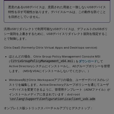
悪意のあるUSBデバイスは、意図された用途と一致しないUSBデバイス
特性を示す可能性があります。デバイスルールは、この動作を防ぐこと
を目的としていません。
汎用USBリダイレクトで利用可能なUSBデバイスは、デフォルトのUSBポリ
シー規則を上書きするために、USBデバイスリダイレクト規則を指定するこ
とで制御します。
Citrix DaaS (formerly Citrix Virtual Apps and Desktops service):
ほとんどの場合、Citrix Group Policy Management Console MSI
(
CitrixGroupPolicyManagement_x64.msi
) を
ダウンロード
して
Active Directoryシステムにインストールし、ADグループポリシーを管理
します。（MSIをVDAにインストールしないでください。）
Windows向けCitrix Workspaceアプリの場合、ユーザーデバイスのレジ
ストリを編集します。Active Directoryグループポリシーを通じてユーザ
ーデバイスを変更できるように、管理用テンプレート（ADMファイル）が
インストールメディアに含まれています：dvd root
\os\lang\Support\Configuration\icaclient_usb.adm
オンプレミス版シトリックス バーチャルアプリとデスクトップ：