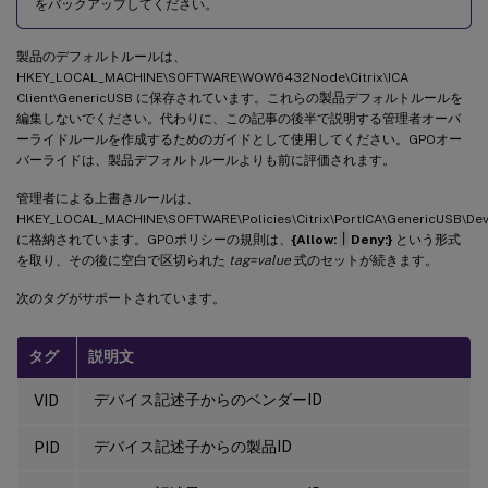
をバックアップしてください。
製品のデフォルトルールは、
HKEY_LOCAL_MACHINE\SOFTWARE\WOW6432Node\Citrix\ICA
Client\GenericUSB に保存されています。これらの製品デフォルトルールを
編集しないでください。代わりに、この記事の後半で説明する管理者オーバ
ーライドルールを作成するためのガイドとして使用してください。GPOオー
バーライドは、製品デフォルトルールよりも前に評価されます。
管理者による上書きルールは、
HKEY_LOCAL_MACHINE\SOFTWARE\Policies\Citrix\PortICA\GenericUSB\Dev
に格納されています。GPOポリシーの規則は、
{Allow:
|
Deny:}
という形式
を取り、その後に空白で区切られた
tag=value
式のセットが続きます。
次のタグがサポートされています。
タグ
説明文
デバイス記述子からのベンダーID
VID
デバイス記述子からの製品ID
PID