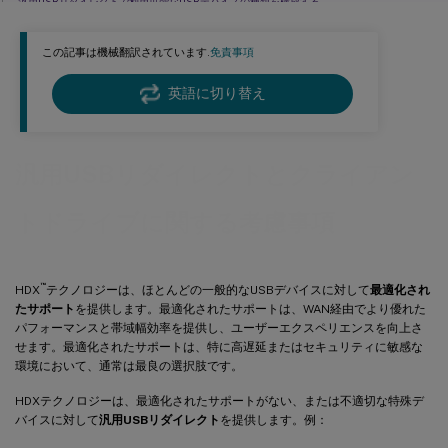
汎用USBリダイレクトで利用可能なUSBデバイスの種類を構成する
USBデバイスの使用と取り外し
この記事は機械翻訳されています.
免責事項
USB大容量記憶装置のセキュリティ制御
英語に切り替え
汎用USBリダイレクトとクライアン
トドライブに関する考慮事項
™
HDX
テクノロジーは、ほとんどの一般的なUSBデバイスに対して
最適化され
たサポート
を提供します。最適化されたサポートは、WAN経由でより優れた
パフォーマンスと帯域幅効率を提供し、ユーザーエクスペリエンスを向上さ
せます。最適化されたサポートは、特に高遅延またはセキュリティに敏感な
環境において、通常は最良の選択肢です。
HDXテクノロジーは、最適化されたサポートがない、または不適切な特殊デ
バイスに対して
汎用USBリダイレクト
を提供します。例：