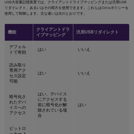
USB大容量記憶装置では、クライアントドライブマッピングまたは汎用USB
リダイレクト、あるいはその両方を使用できます。これらはCitrixポリシーを
使用して制御します。主な違いは次のとおりです。
クライアントドラ
機能
汎用USBリダイレクト
イブマッピング
デフォル
はい
いいえ
トで有効
読み取り
専用アク
はい
いいえ
セス設定
可能
はい、デバイス
暗号化さ
にアクセスする
れたデバ
前に暗号化が解
はい
イスへの
除されている場
アクセス
合
ビットロ
ッカー ト