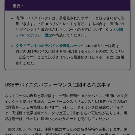
重要：
汎用USBリダイレクトは、最適化されたサポートと組み合わせて使
用できます。汎用USBリダイレクトを有効にする場合は、汎用USB
リダイレクトと最適化されたサポートの両方について、Citrix
USB
デバイスポリシー設定
を構成してください。
クライアントUSBデバイス最適化ルール
のCitrixポリシー設定は、
特定のUSBデバイスに対する汎用USBリダイレクトの特定のポリシ
ー設定です。ここで説明されている最適化されたサポートには適用
されません。
USBデバイスのパフォーマンスに関する考慮事項
ネットワークの遅延と帯域幅は、一部の種類のUSBデバイスで汎用USBリダ
イレクトを使用する場合、ユーザーエクスペリエンスとUSBデバイスの動作
に影響を与える可能性があります。例えば、タイミングに敏感なデバイス
は、高遅延で低帯域幅のリンクでは正しく動作しない可能性があります。可
能な場合は、代わりに最適化されたサポートを使用してください。
一部のUSBデバイスは、使用可能にするために高帯域幅を必要とします。例
えば、3Dマウス（通常、高帯域幅を必要とする3Dアプリで使用される）など