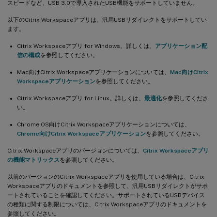
スピードなど、USB 3.0で導入されたUSB機能をサポートしていません。
以下のCitrix Workspaceアプリは、汎用USBリダイレクトをサポートしてい
ます。
Citrix Workspaceアプリ for Windows。詳しくは、
アプリケーション配
信の構成
を参照してください。
Mac向けCitrix Workspaceアプリケーションについては、
Mac向けCitrix
Workspaceアプリケーション
を参照してください。
Citrix Workspaceアプリ for Linux。詳しくは、
最適化
を参照してくださ
い。
Chrome OS向けCitrix Workspaceアプリケーションについては、
Chrome向けCitrix Workspaceアプリケーション
を参照してください。
Citrix Workspaceアプリのバージョンについては、
Citrix Workspaceアプリ
の機能マトリックス
を参照してください。
以前のバージョンのCitrix Workspaceアプリを使用している場合は、Citrix
Workspaceアプリのドキュメントを参照して、汎用USBリダイレクトがサポ
ートされていることを確認してください。サポートされているUSBデバイス
の種類に関する制限については、Citrix Workspaceアプリのドキュメントを
参照してください。