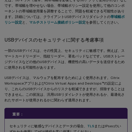
です。帯域幅を増やせない場合、帯域幅ポリシー設定を使用して他のコンポ
ーネントの帯域幅使用量を調整することで、問題を軽減できる可能性があり
ます。詳細については、クライアントUSBデバイスリダイレクトの
帯域幅ポ
リシー設定
と、
マルチストリーム接続ポリシー設定
を参照してください。
USBデバイスのセキュリティに関する考慮事項
一部のUSBデバイスは、その性質上、セキュリティに敏感です。例えば、ス
マートカードリーダー、指紋リーダー、署名パッドなどです。USBストレー
ジデバイスなどの他のUSBデバイスは、機密性の高いデータを送信するため
に使用される可能性があります。
USBデバイスは、マルウェアを配布するためによく使用されます。Citrix
™
WorkspaceアプリおよびCitrix Virtual Apps and Desktops
の設定によ
り、これらのUSBデバイスからのリスクを軽減できますが、排除することは
できません。この状況は、汎用USBリダイレクトが使用されるか、最適化さ
れたサポートが使用されるかに関わらず適用されます。
重要：
セキュリティに敏感なデバイスとデータの場合、
TLS
またはIPsecのい
ずれかを使用してHDX接続を常に保護してください。