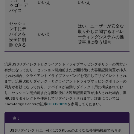
いいえ
いいえ
ゥ ゴー デ
バイス
セッショ
はい、ユーザーが安全な
ン中にデ
取り外しに関するオペレ
バイスを
いいえ
ーティングシステムの推
安全に削
奨事項に従う場合
除できる
汎用USBリダイレクトとクライアントドライブマッピングポリシーの両方が
有効になっており、セッション開始前または開始後に大容量記憶装置が挿入
された場合、クライアントドライブマッピングを使用してリダイレクトされ
ます。汎用USBリダイレクトとクライアントドライブマッピングポリシーの
両方が有効になっており、デバイスが自動リダイレクト用に構成されてお
り、セッション開始前または開始後に大容量記憶装置が挿入された場合、汎
用USBリダイレクトを使用してリダイレクトされます。詳細については、
Knowledge Centerの記事
CTX123015
を参照してください。
注：
USBリダイレクトは、例えば50 Kbpsのような低帯域幅接続でもサポ