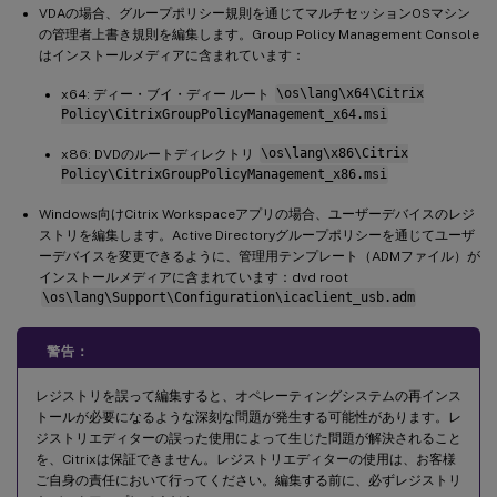
VDAの場合、グループポリシー規則を通じてマルチセッションOSマシン
の管理者上書き規則を編集します。Group Policy Management Console
はインストールメディアに含まれています：
x64: ディー・ブイ・ディー ルート
\os\lang\x64\Citrix
Policy\CitrixGroupPolicyManagement_x64.msi
x86: DVDのルートディレクトリ
\os\lang\x86\Citrix
Policy\CitrixGroupPolicyManagement_x86.msi
Windows向けCitrix Workspaceアプリの場合、ユーザーデバイスのレジ
ストリを編集します。Active Directoryグループポリシーを通じてユーザ
ーデバイスを変更できるように、管理用テンプレート（ADMファイル）が
インストールメディアに含まれています：dvd root
\os\lang\Support\Configuration\icaclient_usb.adm
警告：
レジストリを誤って編集すると、オペレーティングシステムの再インス
トールが必要になるような深刻な問題が発生する可能性があります。レ
ジストリエディターの誤った使用によって生じた問題が解決されること
を、Citrixは保証できません。レジストリエディターの使用は、お客様
ご自身の責任において行ってください。編集する前に、必ずレジストリ