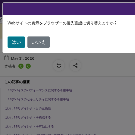
製品ドキュメン
JA
ト
Citrix Virtual Apps and Desktops 7 2402 LTSR
Webサイトの表示をブラウザーの優先言語に切り替えますか ?
汎用USBリダイレクトとクライアント
このコンテンツは動的に機械
フィードバックを提供する
翻訳されています。
ドライブに関する考慮事項
はい
いいえ
May 31, 2026
C
C
寄稿者:
この記事の概要
USBデバイスのパフォーマンスに関する考慮事項
USBデバイスのセキュリティに関する考慮事項
汎用USBリダイレクトとの互換性
汎用USBリダイレクトを構成する
汎用USBリダイレクトを有効にする