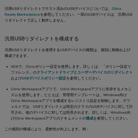
汎用USBリダイレクトでテスト済みのUSBデバイスについては、
Citrix
Ready Marketplace
を参照してください。一部のUSBデバイスは、汎用USB
リダイレクトで正しく動作しません。
汎用USBリダイレクトを構成する
汎用USBリダイレクトを使用するUSBデバイスの種類は、個別に制御および
構成できます。
VDAで、Citrixポリシー設定を使用します。詳しくは、「ポリシー設定リ
ファレンス」の
クライアントドライブとユーザーデバイスのリダイレクト
および
USBデバイスポリシー設定
を参照してください。
Citrix Workspaceアプリで、Citrix Workspaceアプリに依存するメカニ
ズムを使用します。たとえば、管理用テンプレートは、Windows向け
Citrix Workspaceアプリを構成するレジストリ設定を制御します。デフ
ォルトでは、USBリダイレクトは特定のクラスのUSBデバイスに対して許
可され、他のデバイスに対しては拒否されます。詳しくは、Windows向
けCitrix Workspaceアプリのドキュメントの
構成
を参照してください。
この個別の構成により、柔軟性が向上します。例：