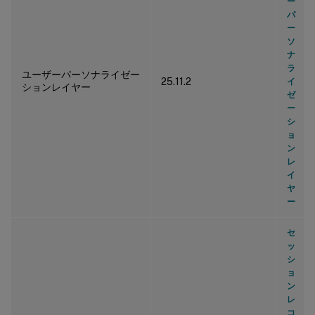
ー
パ
ー
ソ
ナ
ラ
ユーザーパーソナライゼー
25.11.2
イ
ションレイヤー
ゼ
ー
シ
ョ
ン
レ
イ
ヤ
ー
セ
ッ
シ
ョ
ン
レ
コ