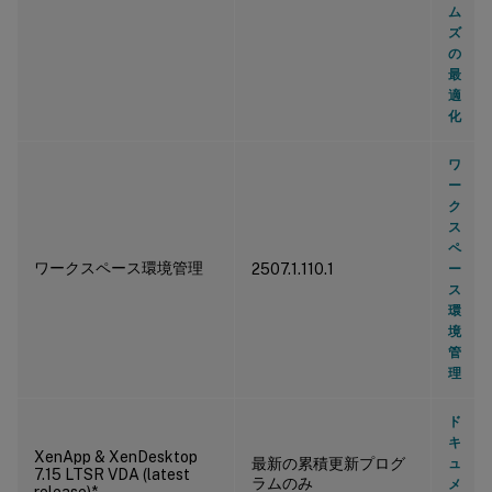
ム
ズ
の
最
適
化
ワ
ー
ク
ス
ペ
ワークスペース環境管理
2507.1.110.1
ー
ス
環
境
管
理
ド
キ
XenApp & XenDesktop
最新の累積更新プログ
ュ
7.15 LTSR VDA (latest
ラムのみ
メ
release)*