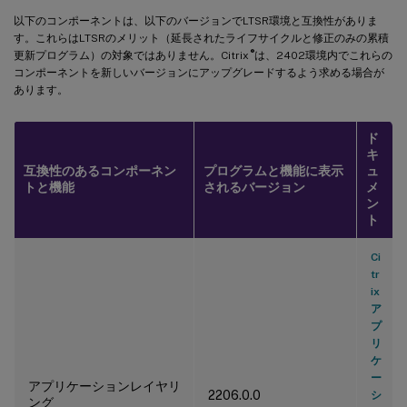
以下のコンポーネントは、以下のバージョンでLTSR環境と互換性がありま
す。これらはLTSRのメリット（延長されたライフサイクルと修正のみの累積
®
更新プログラム）の対象ではありません。Citrix
は、2402環境内でこれらの
コンポーネントを新しいバージョンにアップグレードするよう求める場合が
あります。
ド
キ
互換性のあるコンポーネン
プログラムと機能に表示
ュ
トと機能
されるバージョン
メ
ン
ト
Ci
tr
ix
ア
プ
リ
ケ
ー
アプリケーションレイヤリ
2206.0.0
シ
ング