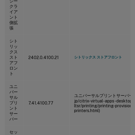
シー
クラ
イア
ント
側拡
張
シト
リッ
クス
スト
2402.0.4100.21
シトリックス ストアフロント
アフ
ロン
ト
ユニ
バー
ユニバーサルプリントサーバー(/j
サル
jp/citrix-virtual-apps-desktop
プリ
7.41.4100.77
ltsr/printing/printing-provision-
ント
printers.html)
サー
バー
セッ