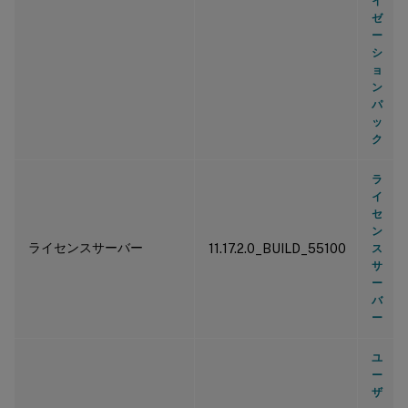
イ
ゼ
ー
シ
ョ
ン
パ
ッ
ク
ラ
イ
セ
ン
ライセンスサーバー
11.17.2.0_BUILD_55100
ス
サ
ー
バ
ー
ユ
ー
ザ