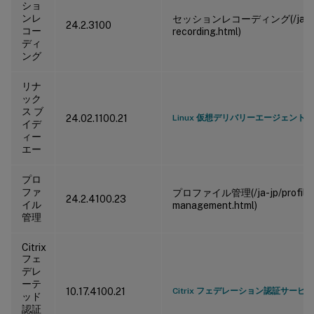
ショ
ンレ
セッションレコーディング(/ja-jp/s
24.2.3100
コー
recording.html)
ディ
ング
リナ
ック
ス ブ
24.02.1100.21
Linux 仮想デリバリーエージェント
イデ
ィー
エー
プロ
ファ
プロファイル管理(/ja-jp/profile
24.2.4100.23
イル
management.html)
管理
Citrix
フェ
デレ
ーテ
10.17.4100.21
Citrix フェデレーション認証サービス (
ッド
認証