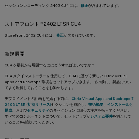
セッションレコーディング 2402 CU4 には、
修正
が含まれています。
™
ストアフロント
2402 LTSR CU4
StoreFront 2402 CU4 には、
修正
が含まれています。
新規展開
CU4 を最初から展開するにはどうすればよいですか？
CU4 メタインストーラーを使用して、CU4 に基づく新しい Citrix Virtual
Apps and Desktops 環境をセットアップできます。その前に、製品につい
てよく理解しておくことをお勧めします。
デプロイメントの計画を開始する前に、
Citrix Virtual Apps and Desktops 7
2402 LTSR (初期リリース)
セクションを熟読し、
技術概要
、
インストールと
構成
、および
セキュリティ
の各セクションに細心の注意を払ってください。
すべてのコンポーネントについて、セットアップが
システム要件
を満たして
いることを確認してください。