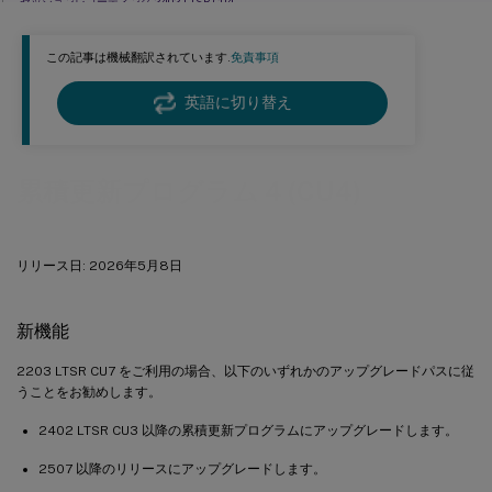
セッションレコーディング 2402 LTSR CU4
™
ストアフロント
2402 LTSR CU4
この記事は機械翻訳されています.
免責事項
新規展開
既存の展開
英語に切り替え
2402 LTSR CU4ベースラインコンポーネント
2402 LTSR CU4互換コンポーネント
累積更新プログラム 4 (CU4)
2402 LTSR CU4 の主な除外事項
リリース日: 2026年5月8日
新機能
2203 LTSR CU7 をご利用の場合、以下のいずれかのアップグレードパスに従
うことをお勧めします。
2402 LTSR CU3 以降の累積更新プログラムにアップグレードします。
2507 以降のリリースにアップグレードします。