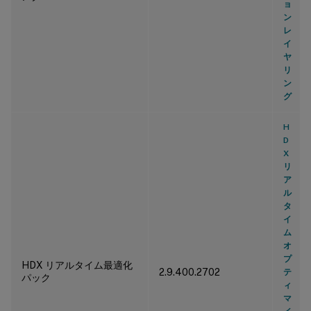
ョ
ン
レ
イ
ヤ
リ
ン
グ
H
D
X
リ
ア
ル
タ
イ
ム
オ
プ
HDX リアルタイム最適化
2.9.400.2702
テ
パック
ィ
マ