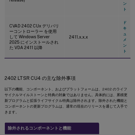
ン
ト
ド
CVAD 2402 CUx デリバリ
キ
ーコントローラー を使用
ュ
して Windows Server
2411.x.x.x
メ
2025 にインストールされ
ン
た VDA 2411 以降
ト
2402 LTSR CU4 の主な除外事項
以下の機能、コンポーネント、およびプラットフォームは、2402 のライフ
サイクルマイルストーンと特典の対象ではありません。具体的には、累積更
新プログラムと拡張ライフサイクル特典は除外されます。除外された機能と
コンポーネントの更新プログラムは、通常の現在のリリースを通じて入手で
きます。
除外されるコンポーネントと機能