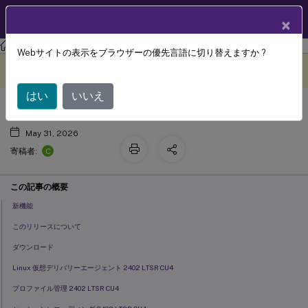
製品ドキュメン
JA
×
ト
Citrix Virtual Apps and Desktops 7 2402 LTSR
Webサイトの表示をブラウザーの優先言語に切り替えますか ?
累積更新プログラム 4 (CU4)
このコンテンツは動的に機械
フィードバックを提供する
翻訳されています。
はい
いいえ
May 31, 2026
C
寄稿者:
この記事の概要
新機能
このリリースについて
ダウンロード
Linux 仮想デリバリーエージェント 2402 LTSR CU4
プロファイル管理 2402 LTSR CU4