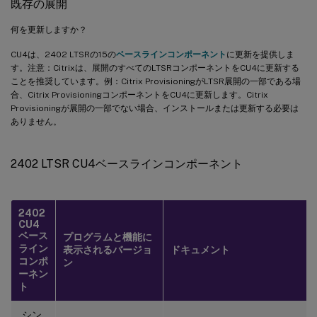
既存の展開
何を更新しますか？
CU4は、2402 LTSRの15の
ベースラインコンポーネント
に更新を提供しま
す。注意：Citrixは、展開のすべてのLTSRコンポーネントをCU4に更新する
ことを推奨しています。例：Citrix ProvisioningがLTSR展開の一部である場
合、Citrix ProvisioningコンポーネントをCU4に更新します。Citrix
Provisioningが展開の一部でない場合、インストールまたは更新する必要は
ありません。
2402 LTSR CU4ベースラインコンポーネント
2402
CU4
ベース
プログラムと機能に
ライン
表示されるバージョ
ドキュメント
コンポ
ン
ーネン
ト
シン