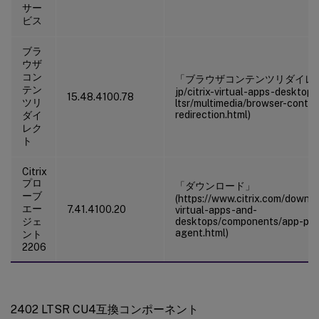
サー
ビス
ブラ
ウザ
コン
「ブラウザコンテンツリダイレクト
テン
jp/citrix-virtual-apps-desktop
15.48.4100.78
ツリ
ltsr/multimedia/browser-conten
redirection.html)
ダイ
レク
ト
Citrix
プロ
「ダウンロード」
ーブ
(https://www.citrix.com/downloa
エー
7.41.4100.20
virtual-apps-and-
ジェ
desktops/components/app-pro
agent.html)
ント
2206
2402 LTSR CU4互換コンポーネント