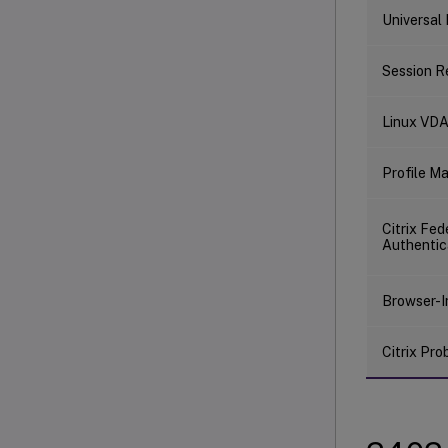
Universal 
Session R
Linux VD
Profile 
Citrix Fe
Authentic
Browser-I
Citrix Pr