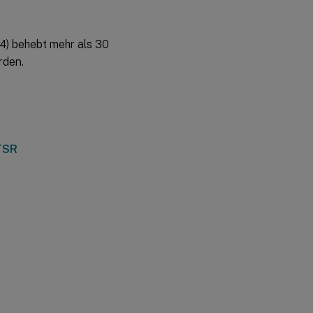
Bereitstellungen
Bestehende
4) behebt mehr als 30
Bereitstellungen
rden.
2402 LTSR CU4-
Basiskomponenten
2402 LTSR
LTSR
CU4
kompatible
Komponenten
Bemerkenswerte
Ausschlüsse für
2402 LTSR CU4