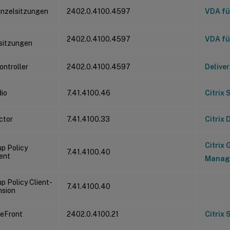
inzelsitzungen
2402.0.4100.4597
VDA fü
2402.0.4100.4597
VDA fü
sitzungen
ontroller
2402.0.4100.4597
Deliver
dio
7.41.4100.46
Citrix 
ector
7.41.4100.33
Citrix 
Citrix 
up Policy
7.41.4100.40
ent
Manag
up Policy Client-
7.41.4100.40
nsion
reFront
2402.0.4100.21
Citrix 