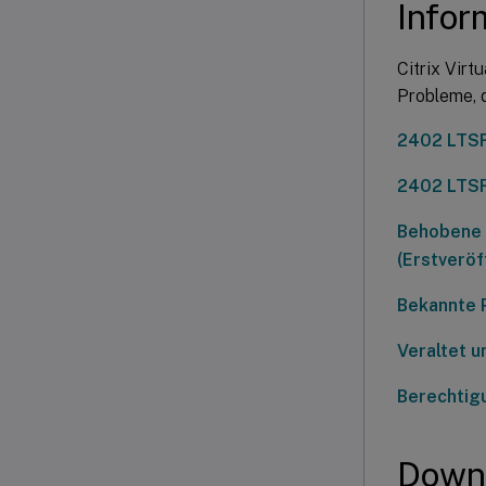
Infor
Citrix Vir
Probleme, 
2402 LTSR
2402 LTSR
Behobene 
(Erstveröf
Bekannte P
Veraltet u
Berechtigu
Down