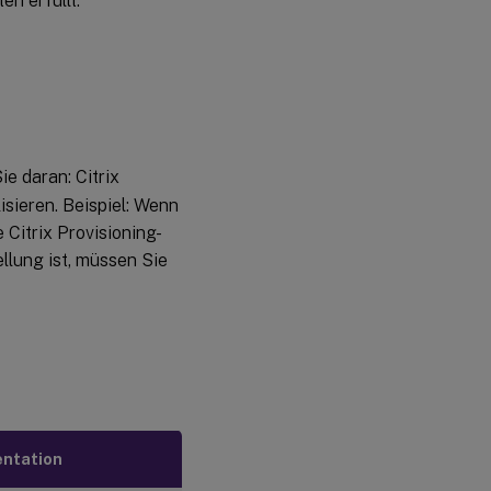
n erfüllt.
e daran: Citrix
isieren. Beispiel: Wenn
e Citrix Provisioning-
llung ist, müssen Sie
ntation