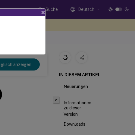
Suche
Deutsch
×
n Sie hier Feedback
glisch anzeigen
IN DIESEM ARTIKEL
Neuerungen
)
>
Informationen
zu dieser
Version
Downloads