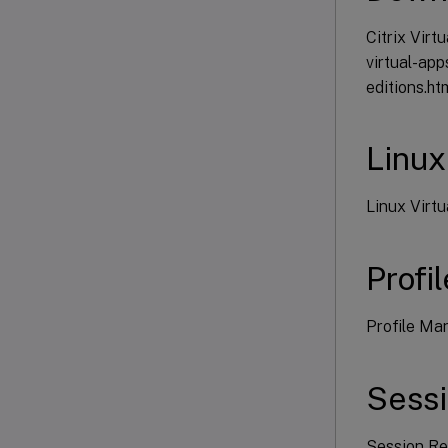
Citrix Vir
virtual-ap
editions.ht
Linux
Linux Virt
Prof
Profile Ma
Sess
Session Re