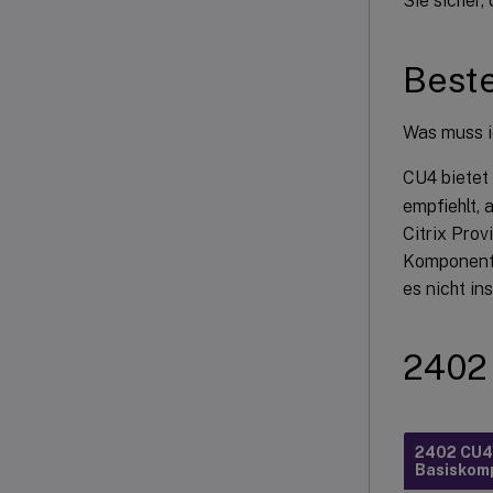
Sie sicher,
Beste
Was muss i
CU4 bietet
empfiehlt, 
Citrix Prov
Komponenten
es nicht ins
2402
2402 CU4
Basiskom