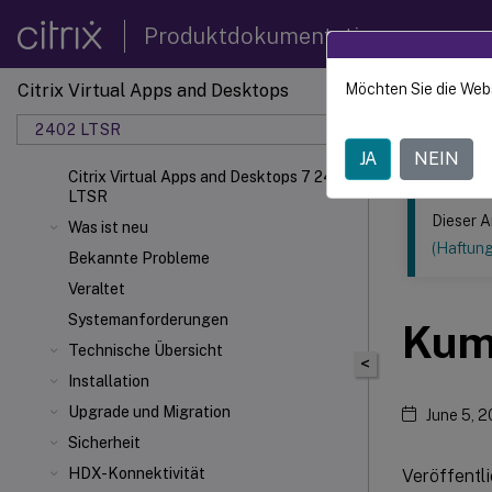
Produktdokumentation
Citrix Virtual Apps and Desktops
Möchten Sie die Web
Dieser Inhalt
2402 LTSR
Citrix
JA
NEIN
Citrix Virtual Apps and Desktops 7 2402
LTSR
Dieser A
Was ist neu
(Haftun
Bekannte Probleme
Veraltet
Systemanforderungen
Kum
Technische Übersicht
<
Installation
Upgrade und Migration
June 5, 
Sicherheit
HDX-Konnektivität
Veröffentl