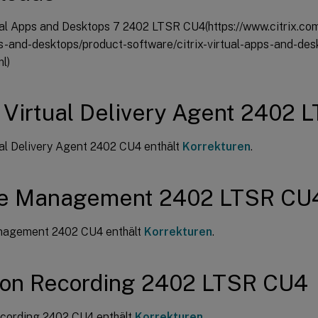
tual Apps and Desktops 7 2402 LTSR CU4(https://www.citrix.co
ps-and-desktops/product-software/citrix-virtual-apps-and-des
ml)
 Virtual Delivery Agent 2402
ual Delivery Agent 2402 CU4 enthält
Korrekturen
.
ile Management 2402 LTSR CU
nagement 2402 CU4 enthält
Korrekturen
.
ion Recording 2402 LTSR CU4
cording 2402 CU4 enthält
Korrekturen
.