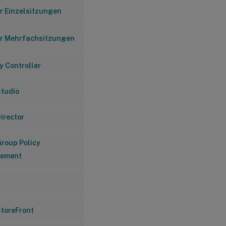
r Einzelsitzungen
r Mehrfachsitzungen
y Controller
Studio
Director
Group Policy
ement
StoreFront