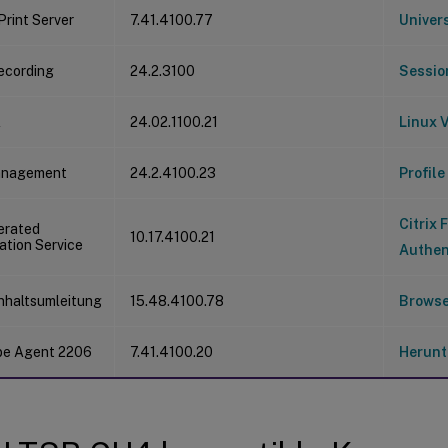
Print Server
7.41.4100.77
Univers
ecording
24.2.3100
Sessio
A
24.02.1100.21
Linux V
Management
24.2.4100.23
Profil
Citrix 
derated
10.17.4100.21
ation Service
Authen
nhaltsumleitung
15.48.4100.78
Browse
obe Agent 2206
7.41.4100.20
Herunt