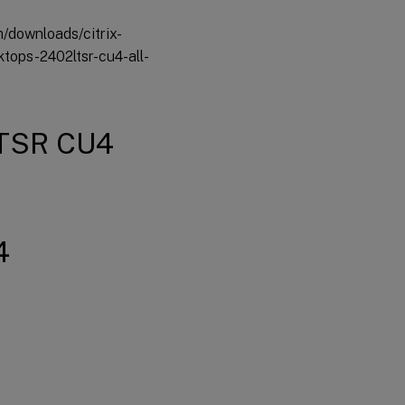
m/downloads/citrix-
ktops-2402ltsr-cu4-all-
 LTSR CU4
4