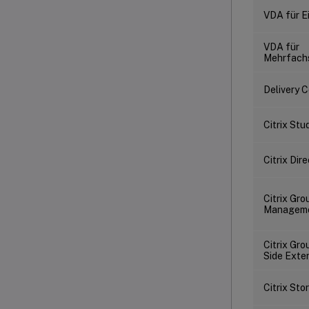
VDA für E
VDA für
Mehrfach
Delivery C
Citrix Stu
Citrix Dir
Citrix Gro
Managem
Citrix Gro
Side Exte
Citrix Sto