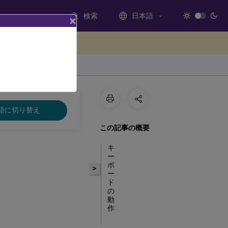
検索
日本語
×
ードバックを提供する
語に切り替え
この記事の概要
キ
ー
ボ
>
ー
ド
の
動
作