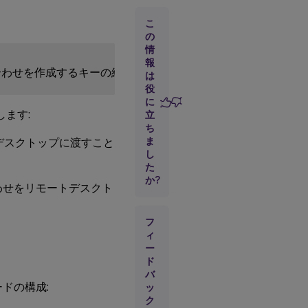
汎
用
こ
リ
の
ダ
情
イ
報
レ
は
ク
役
ト
に
します:
立
ち
選
ま
択
をリモートデスクトップに渡すこと
的
し
リ
た
ダ
か?
e の組み合わせをリモートデスクト
イ
レ
ク
フ
ト
ィ
ー
全
ド
画
バ
面
ードの構成:
ッ
表
ク
示