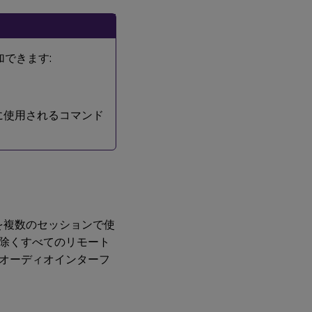
ト
カ
ッ
ト
の
できます:
サ
ポ
ー
ト
めに使用されるコマンド
キ
ー
ボ
ー
ド
レ
イ
ア
イスを複数のセッションで使
ウ
除くすべてのリモート
ト
の
オーディオインターフ
同
期