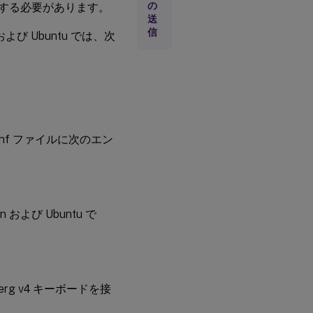
の
効にする必要があります。
モ
送
ー
信
ド
および Ubuntu では、次
と
ウ
ィ
ン
ド
ウ
モ
ー
conf ファイルに次のエン
ド
を
切
り
替
え
る
よび Ubuntu で
キ
ー
ボ
ー
ド
シ
g v4 キーボードを接
ョ
。
ー