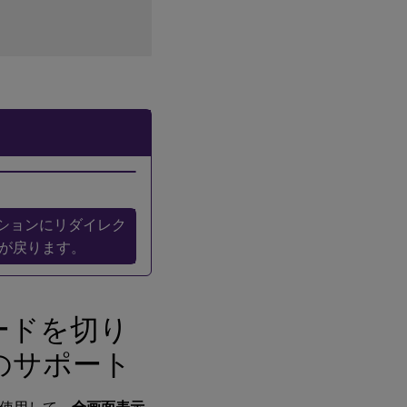
構
成
セ
ッ
シ
ョ
ン
起
動
時
に1
回
の
ッションにリダイレク
み
が戻ります。
同
期
動
ードを切り
的
同
のサポート
期
を
許