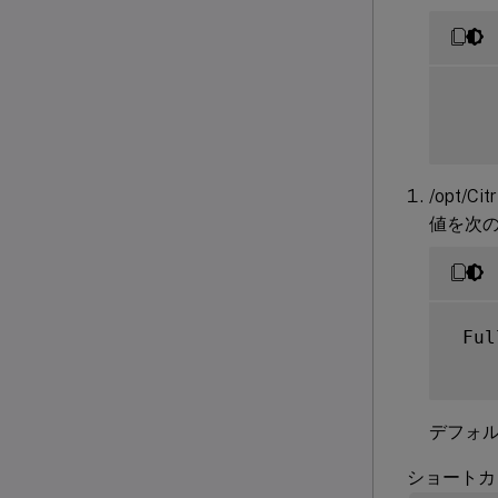
    
/opt/Ci
値を次
 Ful
デフォル
ショートカ