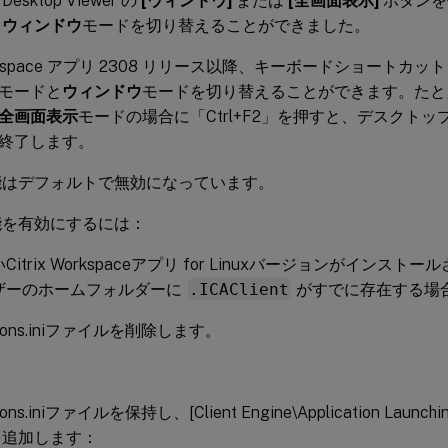
sktop Viewer の
[ウィンドウ]
または
[全画面表示]
ボタンを
と
ウィンドウ
モードを切り替えることができました。
Workspace アプリ 2308 リリース以降、キーボードショートカット 
モードと
ウィンドウ
モードを切り替えることができます。たと
全画面表示
モードの場合に「Ctrl+F2」を押すと、デスクト
終了します。
能はデフォルトで無効になっています。
能を有効にするには：
Citrix Workspaceアプリ for Linuxバージョンがインス
ザーのホームフォルダーに
.ICAClient
がすでに存在する場
egions.iniファイルを削除します。
gions.iniファイルを保持し、[Client Engine\Application La
を追加します：