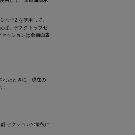
使用して、
全画面表示
可
同
Ctrl+F2 を使用して、
期
えば、デスクトップセ
し
な
ップセッションは
全画面表
い
前
提
条
件
トールされたときに、現在の
Linux向け
合：
Citrix
Workspace
アプリでの
設定
VDA
での
unching] セクションの最後に
設定