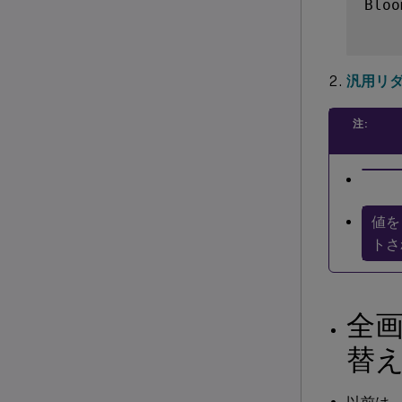
Bloo
汎用リ
注:
値を
トさ
全
替