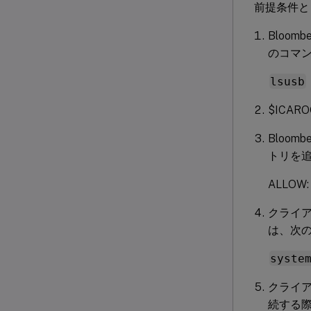
前提条件として、
Bloom
のコマン
lsusb
$ICAR
Bloo
トリを
ALLOW: 
クライ
は、次の
syste
クライア
続する