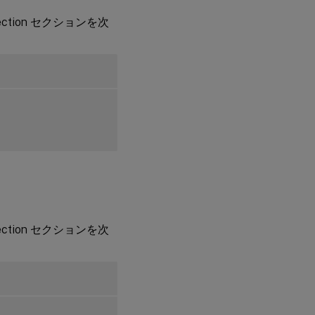
構
成
rection セクションを次
フ
ァ
イ
ル
設
定
を
使
用
し
た
キ
ー
ボ
ー
ド
レ
rection セクションを次
イ
ア
ウ
ト
同
期
の