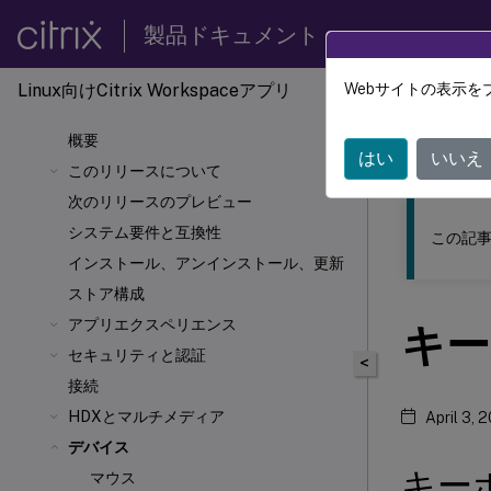
製品ドキュメント
Linux向けCitrix Workspace
アプリ
Webサイトの表示を
このコンテン
概要
Linux向
はい
いいえ
このリリースについて
次のリリースのプレビュー
システム要件と互換性
この記事
インストール、アンインストール、更新
ストア構成
アプリエクスペリエンス
キー
セキュリティと認証
<
接続
HDX
とマルチメディア
April 3, 
デバイス
キー
マウス