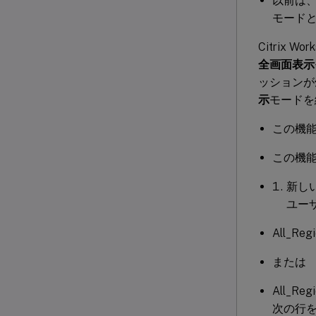
以前は、De
モード
Citrix 
全画面表示
ッションが
示
モードを
この機
この機
新しい
ユー
All_R
または
All_Re
次の行