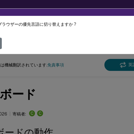
ブラウザーの優先言語に切り替えますか ?
ツは動的に機械翻訳されています。
フィ
けCitrix Workspace
アプリ
英
は機械翻訳されています.
免責事項
ボード
C
C
2026
寄稿者:
ボードの動作