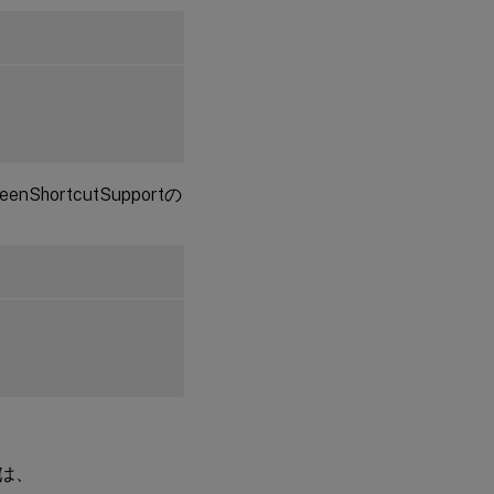
Linux向け
Citrix
Workspace
アプリでの
構成
VDA
での
設定
reenShortcutSupportの
強
化
さ
れ
た
キ
ー
ボ
ー
ド
設
定
は、