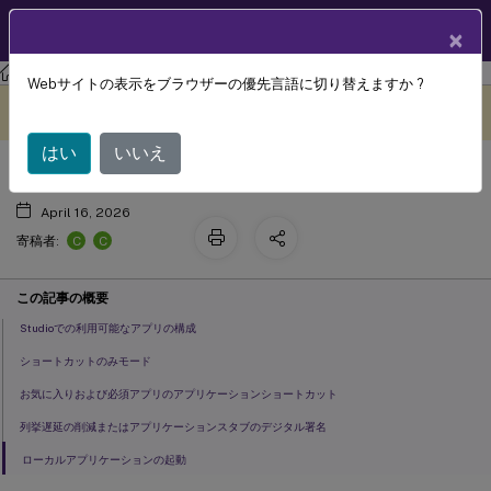
製品ドキュメン
JA
×
ト
Windows向けCitrix Workspace
アプリ
Webサイトの表示をブラウザーの優先言語に切り替えますか ?
アプリケーション配信
このコンテンツは動的に機械
フィードバックを提供する
翻訳されています。
はい
いいえ
April 16, 2026
C
C
寄稿者:
この記事の概要
Studioでの利用可能なアプリの構成
ショートカットのみモード
お気に入りおよび必須アプリのアプリケーションショートカット
列挙遅延の削減またはアプリケーションスタブのデジタル署名
ローカルアプリケーションの起動