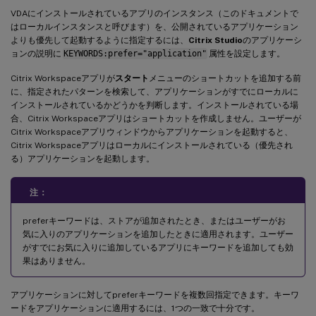
VDAにインストールされているアプリのインスタンス（このドキュメントで
はローカルインスタンスと呼びます）を、公開されているアプリケーション
よりも優先して起動するように指定するには、
Citrix Studio
のアプリケーシ
ョンの説明に
KEYWORDS:prefer="application"
属性を設定します。
Citrix Workspaceアプリが
スタート
メニューのショートカットを追加する前
に、指定されたパターンを検索して、アプリケーションがすでにローカルに
インストールされているかどうかを判断します。インストールされている場
合、Citrix Workspaceアプリはショートカットを作成しません。ユーザーが
Citrix Workspaceアプリウィンドウからアプリケーションを起動すると、
Citrix Workspaceアプリはローカルにインストールされている（優先され
る）アプリケーションを起動します。
注：
preferキーワードは、ストアが追加されたとき、またはユーザーがお
気に入りのアプリケーションを追加したときに適用されます。ユーザー
がすでにお気に入りに追加しているアプリにキーワードを追加しても効
果はありません。
アプリケーションに対してpreferキーワードを複数回指定できます。キーワ
ードをアプリケーションに適用するには、1つの一致で十分です。