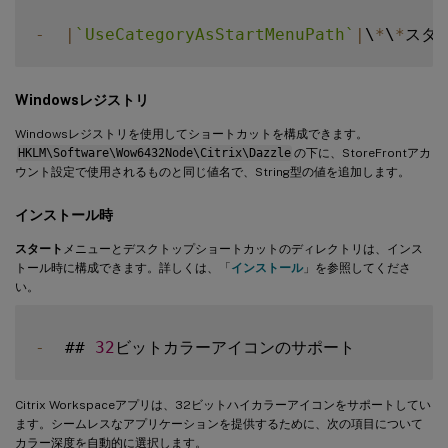
-
|
`
UseCategoryAsStartMenuPath
`
|
\
*
\
*
スタ
Windowsレジストリ
Windowsレジストリを使用してショートカットを構成できます。
HKLM\Software\Wow6432Node\Citrix\Dazzle
の下に、StoreFrontアカ
ウント設定で使用されるものと同じ値名で、String型の値を追加します。
インストール時
スタート
メニューとデスクトップショートカットのディレクトリは、インス
トール時に構成できます。詳しくは、「
インストール
」を参照してくださ
い。
-
  ## 
32
Citrix Workspaceアプリは、32ビットハイカラーアイコンをサポートしてい
ます。シームレスなアプリケーションを提供するために、次の項目について
カラー深度を自動的に選択します。