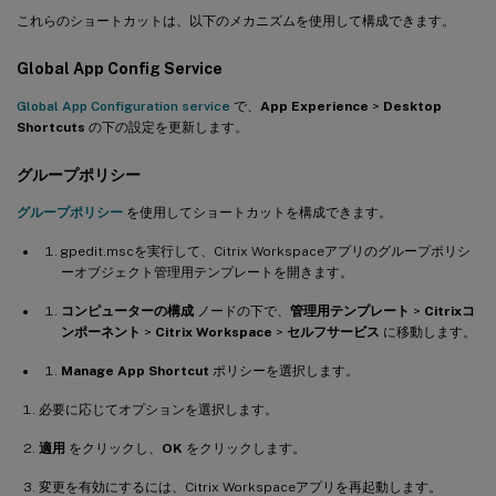
これらのショートカットは、以下のメカニズムを使用して構成できます。
Global App Config Service
Global App Configuration service
で、
App Experience
>
Desktop
Shortcuts
の下の設定を更新します。
グループポリシー
グループポリシー
を使用してショートカットを構成できます。
gpedit.mscを実行して、Citrix Workspaceアプリのグループポリシ
ーオブジェクト管理用テンプレートを開きます。
コンピューターの構成
ノードの下で、
管理用テンプレート
>
Citrixコ
ンポーネント
>
Citrix Workspace
>
セルフサービス
に移動します。
Manage App Shortcut
ポリシーを選択します。
必要に応じてオプションを選択します。
適用
をクリックし、
OK
をクリックします。
変更を有効にするには、Citrix Workspaceアプリを再起動します。