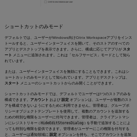
ショートカットのみモード
デフォルトでは、ユーザーがWindows向けCitrix Workspaceアプリをインス
トールすると、ユーザーインターフェイスを開いて、そのストアのすべての
アプリとデスクトップを表示できます。さらに、構成に応じてアプリが
スタ
ート
メニューに追加されます。これは「セルフサービス」モードとして知ら
れています。
または、ユーザーインターフェイスを無効にすることもできます。これはシ
ョートカットのみモードとして知られています。アプリとデスクトップは、
スタート
メニューのショートカットからのみ開くことができます。
ショートカットのみモードでは、デフォルトでユーザーは1つのストアのみを
構成できます。
アカウント
および
設定
オプションは、ユーザーが複数のスト
アを構成できないようにするために利用できません。管理者は、グループポ
リシーオブジェクトテンプレートを使用して、複数のアカウントを追加する
ための特別な権限をユーザーに付与できます。管理者は、クライアントマシ
ンにレジストリキー (
HideEditStoresDialog
) を手動で追加することによ
っても特別な権限を提供できます。管理者がユーザーにこの権限を付与する
と、ユーザーは通知領域に
設定
オプションを持ち、そこでアカウントを追加