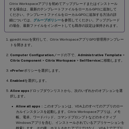
Citrix Workspaceアプリを初めてアップグレードまたはインストール
する場合は、最新のテンプレートファイルをローカルGPOに追加して
ください。テンプレートファイルをローカルGPOに追加する方法の詳
細については、
グループポリシー
を参照してください。アップグレード
の場合、最新ファイルをインポートしても既存の設定は保持されます。
gpedit.mscを実行して、Citrix WorkspaceアプリGPO管理用テンプレー
トを開きます。
Computer Configuration
ノードの下で、
Administrative Template
>
Citrix Component
>
Citrix Workspace
>
SelfService
に移動します。
vPrefer
ポリシーを選択します。
Enabled
を選択します。
Allow apps
ドロップダウンリストから、次のいずれかのオプションを選
択します。
Allow all apps
：このオプションは、VDA上のすべてのアプリのロー
カルインスタンスを起動します。Citrix Workspaceアプリは、メモ
帳、電卓、ワードパッド、コマンドプロンプトなどのネイティブ
Windowsアプリを含む、インストールされているアプリケーションを
検索します。その後、ホストされたアプリではなく、VDA上でアプリ