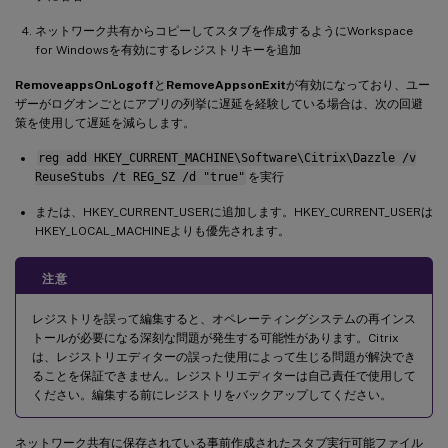
ネットワーク共有からコピーしてスタブを作成するようにWorkspace
for Windowsを有効にするレジストリキーを追加
RemoveappsOnLogoff
と
RemoveAppsonExit
が有効になっており、ユー
ザーがログオンごとにアプリの列挙に遅延を経験している場合は、次の回避
策を使用して遅延を減らします。
reg add HKEY_CURRENT_MACHINE\Software\Citrix\Dazzle /v
ReuseStubs /t REG_SZ /d "true"
を実行
または、HKEY_CURRENT_USERに追加します。HKEY_CURRENT_USERは
HKEY_LOCAL_MACHINEよりも優先されます。
注意
レジストリを誤って編集すると、オペレーティングシステムの再インス
トールが必要になる深刻な問題が発生する可能性があります。Citrix
は、レジストリエディターの誤った使用によって生じる問題が解決でき
ることを保証できません。レジストリエディターは自己責任で使用して
ください。編集する前にレジストリをバックアップしてください。
ネットワーク共有に保存されている事前作成されたスタブ実行可能ファイル