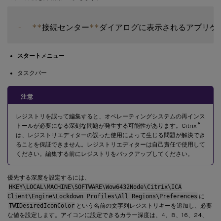
-
**
接続センター
**
スタート
メニュー
タスクバー
注意
レジストリを誤って編集すると、オペレーティングシステムの再インス
®
トールが必要になる深刻な問題が発生する可能性があります。Citrix
は、レジストリエディターの誤った使用によって生じる問題が解決でき
ることを保証できません。レジストリエディターは自己責任で使用して
ください。編集する前にレジストリをバックアップしてください。
優先する深度を設定するには、
HKEY\LOCAL\MACHINE\SOFTWARE\Wow6432Node\Citrix\ICA
Client\Engine\Lockdown Profiles\All Regions\Preferences
に
TWIDesiredIconColor
という名前の文字列レジストリキーを追加し、必要
な値を設定します。アイコンに設定できるカラー深度は、4、8、16、24、