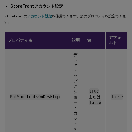
StoreFrontアカウント設定
StoreFrontの
アカウント設定
を使用できます。次のプロパティを設定できま
す。
デフォ
プロパティ名
説明
値
ルト
デ
ス
ク
ト
ッ
プ
に
true
シ
PutShortcutsOnDesktop
ョ
または
false
ー
false
ト
カ
ッ
ト
を