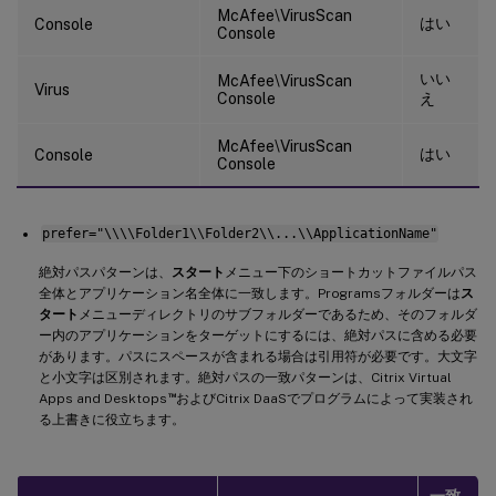
McAfee\VirusScan
はい
Console
Console
いい
McAfee\VirusScan
Virus
Console
え
McAfee\VirusScan
はい
Console
Console
prefer="\\\\Folder1\\Folder2\\...\\ApplicationName"
絶対パスパターンは、
スタート
メニュー下のショートカットファイルパス
全体とアプリケーション名全体に一致します。Programsフォルダーは
ス
タート
メニューディレクトリのサブフォルダーであるため、そのフォルダ
ー内のアプリケーションをターゲットにするには、絶対パスに含める必要
があります。パスにスペースが含まれる場合は引用符が必要です。大文字
と小文字は区別されます。絶対パスの一致パターンは、Citrix Virtual
™
Apps and Desktops
およびCitrix DaaSでプログラムによって実装され
る上書きに役立ちます。
一致