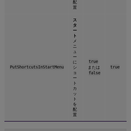
配
置
ス
タ
ー
ト
メ
ニ
ュ
ー
true
に
PutShortcutsInStartMenu
シ
または
true
ョ
false
ー
ト
カ
ッ
ト
を
配
置