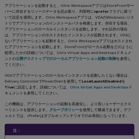
アプリケーションを起動すると、Citrix WorkspaceアプリはStoreFrontサー
バーに存在するリソースデータを読み取り、列挙時に
vprefer
フラグに基づ
いて設定を適用します。Citrix Workspaceアプリは、VDAのWindowsレジス
トリでアプリケーションのインストールパスを検索します。存在する場合、
アプリケーションのローカルインスタンスを起動します。それ以外の場合
は、アプリケーションのホストされたインスタンスが起動されます。VDAに
ないアプリケーションを起動すると、Citrix Workspaceアプリはホストされ
たアプリケーションを起動します。StoreFrontがローカル起動をどのように
処理したかの詳細については、Citrix Virtual Apps and Desktopsドキュメ
ントの
公開デスクトップでのローカルアプリケーション起動の制御
を参照し
てください。
VDAでアプリケーションのローカルインスタンスを起動したくない場合は、
Delivery ControllerでPowerShellを使用して
LocalLaunchDisabled
を
True
に設定します。詳細については、
Citrix Virtual Apps and Desktops
ド
キュメントを参照してください。
この機能は、アプリケーションの起動を高速化し、より良いユーザーエクス
ペリエンスを提供します。
グループポリシー
を使用して構成できます。デフ
ォルトでは、vPreferはダブルホップシナリオでのみ有効になっています。
注：