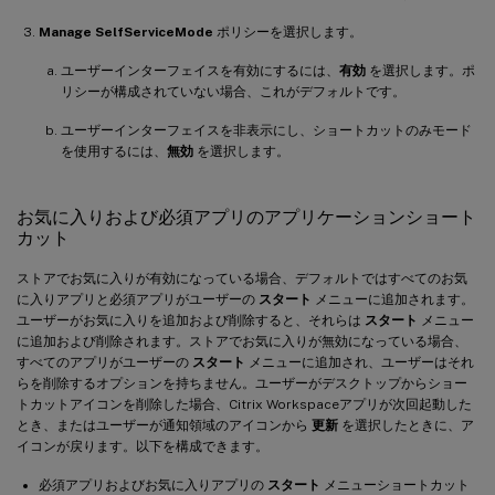
Manage SelfServiceMode
ポリシーを選択します。
ユーザーインターフェイスを有効にするには、
有効
を選択します。ポ
リシーが構成されていない場合、これがデフォルトです。
ユーザーインターフェイスを非表示にし、ショートカットのみモード
を使用するには、
無効
を選択します。
お気に入りおよび必須アプリのアプリケーションショート
カット
ストアでお気に入りが有効になっている場合、デフォルトではすべてのお気
に入りアプリと必須アプリがユーザーの
スタート
メニューに追加されます。
ユーザーがお気に入りを追加および削除すると、それらは
スタート
メニュー
に追加および削除されます。ストアでお気に入りが無効になっている場合、
すべてのアプリがユーザーの
スタート
メニューに追加され、ユーザーはそれ
らを削除するオプションを持ちません。ユーザーがデスクトップからショー
トカットアイコンを削除した場合、Citrix Workspaceアプリが次回起動した
とき、またはユーザーが通知領域のアイコンから
更新
を選択したときに、ア
イコンが戻ります。以下を構成できます。
必須アプリおよびお気に入りアプリの
スタート
メニューショートカット