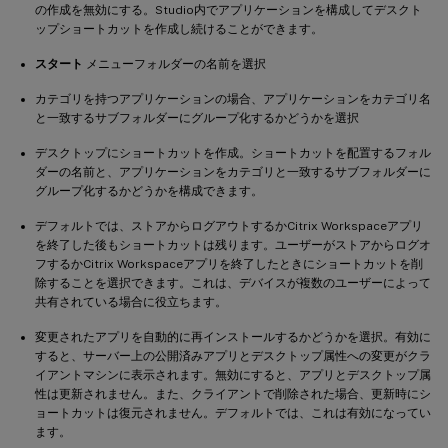
の作成を無効にする。Studio内でアプリケーションを構成してデスクト
ップショートカットを作成し続けることができます。
スタート
メニューフォルダーの名前を選択
カテゴリを持つアプリケーションの場合、アプリケーションをカテゴリ名
と一致するサブフォルダーにグループ化するかどうかを選択
デスクトップにショートカットを作成。ショートカットを配置するフォル
ダーの名前と、アプリケーションをカテゴリと一致するサブフォルダーに
グループ化するかどうかを構成できます。
デフォルトでは、ストアからログアウトするかCitrix Workspaceアプリ
を終了した後もショートカットは残ります。ユーザーがストアからログオ
フするかCitrix Workspaceアプリを終了したときにショートカットを削
除することを選択できます。これは、デバイスが複数のユーザーによって
共有されている場合に役立ちます。
変更されたアプリを自動的に再インストールするかどうかを選択。有効に
すると、サーバー上の公開済みアプリとデスクトップ属性への変更がクラ
イアントマシンに表示されます。無効にすると、アプリとデスクトップ属
性は更新されません。また、クライアントで削除された場合、更新時にシ
ョートカットは復元されません。デフォルトでは、これは有効になってい
ます。