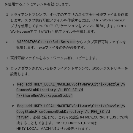
を使用するようにマシンを有効にします。
クライアントマシンで、すべてのアプリのスタブ実行可能ファイルを作成
します。スタブ実行可能ファイルを作成するには、Citrix Workspaceア
プリを使用してすべてのアプリケーションをマシンに追加します。Citrix
Workspaceアプリが実行可能ファイルを生成します。
%APPDATA%\Citrix\SelfService
からスタブ実行可能ファイルを
収集します。.exeファイルのみが必要です。
実行可能ファイルをネットワーク共有にコピーします。
ロックダウンされている各クライアントマシンで、次のレジストリキーを
設定します。
Reg add HKEY_LOCAL_MACHINE\Software\Citrix\Dazzle /v
CommonStubDirectory /t REG_SZ /d
"\\ShareOne\WorkspaceStubs"
Reg add HKEY_LOCAL_MACHINE\Software\Citrix\Dazzle /v
CopyStubsFromCommonStubDirectory /t REG_SZ /d
"true"
。必要に応じて、これらの設定をHKEY_CURRENT_USERで構
成することもできます。HKEY_CURRENT_USERは
HKEY_LOCAL_MACHINEよりも優先されます。