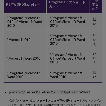
Programs下のショート
する
KEYWORDS:prefer=
カット
か？
\Programs\Microsoft
\Programs\Microsoft
は
Office\Microsoft Word
Office\Microsoft Word
い
2010
2010
い
\Programs\Microsoft
い
\Microsoft Office
Office\Microsoft Word
2010
え
い
\Programs\Microsoft
い
\Microsoft Word 2010
Office\Microsoft Word
2010
え
は
\Programs\Microsoft
\Programs\Microsoft
Word 2010
Word 2010
い
prefer="\\Folder1\\Folder2\\...\\ApplicationName"
相対パスパターンは、
スタート
メニュー下の相対ショートカットファイル
パスに一致します。提供される相対パスにはアプリケーション名が含まれ