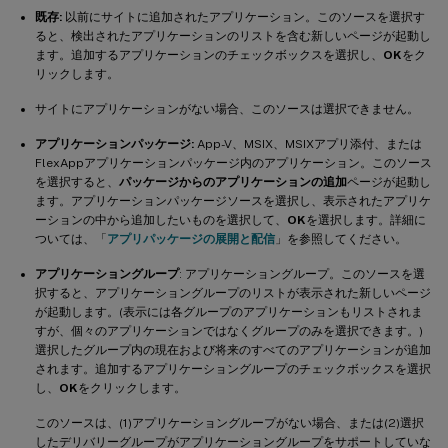
既存:
以前にサイトに追加されたアプリケーション。このソースを選択す
ると、検出されたアプリケーションのリストを含む新しいページが起動し
ます。追加するアプリケーションのチェックボックスを選択し、
OK
をク
リックします。
サイトにアプリケーションがない場合、このソースは選択できません。
アプリケーションパッケージ:
App-V、MSIX、MSIXアプリ添付、または
FlexAppアプリケーションパッケージ内のアプリケーション。このソース
を選択すると、
パッケージからのアプリケーションの追加
ページが起動し
ます。アプリケーションパッケージソースを選択し、表示されたアプリケ
ーションの中から追加したいものを選択して、
OK
を選択します。詳細に
ついては、「
アプリパッケージの展開と配信
」を参照してください。
アプリケーショングループ
: アプリケーショングループ。このソースを選
択すると、アプリケーショングループのリストが表示された新しいページ
が起動します。(表示には各グループのアプリケーションもリストされま
すが、個々のアプリケーションではなくグループのみを選択できます。)
選択したグループ内の現在および将来のすべてのアプリケーションが追加
されます。追加するアプリケーショングループのチェックボックスを選択
し、
OK
をクリックします。
このソースは、(1)アプリケーショングループがない場合、または(2)選択
したデリバリーグループがアプリケーショングループをサポートしていな