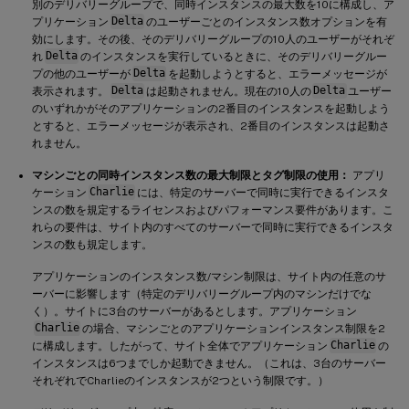
別のデリバリーグループで、同時インスタンスの最大数を10に構成し、ア
プリケーション
Delta
のユーザーごとのインスタンス数オプションを有
効にします。その後、そのデリバリーグループの10人のユーザーがそれぞ
れ
Delta
のインスタンスを実行しているときに、そのデリバリーグルー
プの他のユーザーが
Delta
を起動しようとすると、エラーメッセージが
表示されます。
Delta
は起動されません。現在の10人の
Delta
ユーザー
のいずれかがそのアプリケーションの2番目のインスタンスを起動しよう
とすると、エラーメッセージが表示され、2番目のインスタンスは起動さ
れません。
マシンごとの同時インスタンス数の最大制限とタグ制限の使用：
アプリ
ケーション
Charlie
には、特定のサーバーで同時に実行できるインスタ
ンスの数を規定するライセンスおよびパフォーマンス要件があります。こ
れらの要件は、サイト内のすべてのサーバーで同時に実行できるインスタ
ンスの数も規定します。
アプリケーションのインスタンス数/マシン制限は、サイト内の任意のサ
ーバーに影響します（特定のデリバリーグループ内のマシンだけでな
く）。サイトに3台のサーバーがあるとします。アプリケーション
Charlie
の場合、マシンごとのアプリケーションインスタンス制限を2
に構成します。したがって、サイト全体でアプリケーション
Charlie
の
インスタンスは6つまでしか起動できません。（これは、3台のサーバー
それぞれでCharlieのインスタンスが2つという制限です。）