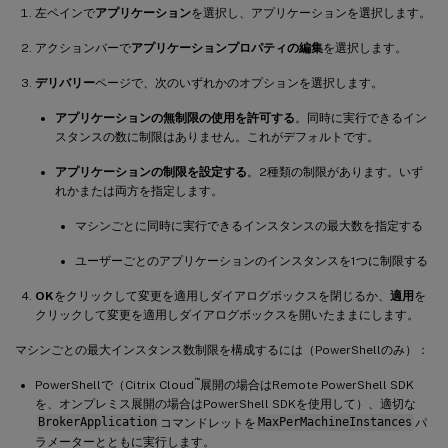
左ペインで
アプリケーション
を選択し、アプリケーションを選択します。
アクションバーで
アプリケーションプロパティの編集
を選択します。
デリバリー
ページで、次のいずれかのオプションを選択します。
アプリケーションの無制限の使用を許可する
。同時に実行できるイン
スタンスの数に制限はありません。これがデフォルトです。
アプリケーションの制限を設定する
。2種類の制限があります。いず
れかまたは両方を指定します。
マシンごとに同時に実行できるインスタンスの最大数を指定する
ユーザーごとのアプリケーションのインスタンスを1つに制限する
OK
をクリックして変更を適用しダイアログボックスを閉じるか、
適用
を
クリックして変更を適用しダイアログボックスを開いたままにします。
マシンごとの最大インスタンス数制限を構成するには（PowerShellのみ）：
™
PowerShellで（Citrix Cloud
展開の場合はRemote PowerShell SDK
を、オンプレミス展開の場合はPowerShell SDKを使用して）、適切な
BrokerApplication
コマンドレットを
MaxPerMachineInstances
パ
ラメーターとともに実行します。