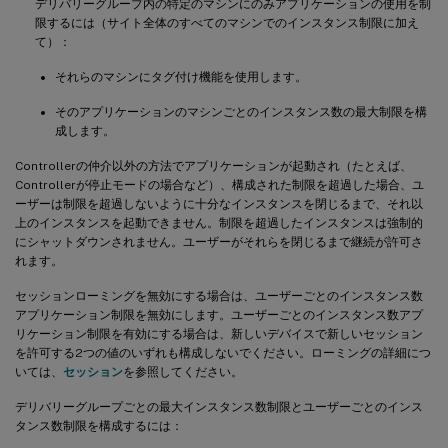
デリバリーグループ内の特定のマシンにのみアプリケーションの使用を制
限するには（サイト全体のすべてのマシンでのインスタンス制限に加え
て）：
それらのマシンにタグ付け機能を使用します。
そのアプリケーションのマシンごとのインスタンス数の最大制限を構
成します。
Controllerの仲介以外の方法でアプリケーションが起動され（たとえば、
Controllerが停止モードの場合など）、構成された制限を超過した場合、ユ
ーザーは制限を超過しないように十分なインスタンスを閉じるまで、それ以
上のインスタンスを起動できません。制限を超過したインスタンスは強制的
にシャットダウンされません。ユーザーがそれらを閉じるまで継続が許可さ
れます。
セッションローミングを無効にする場合は、ユーザーごとのインスタンス数
アプリケーション制限を無効にします。ユーザーごとのインスタンス数アプ
リケーション制限を有効にする場合は、新しいデバイスで新しいセッション
を許可する2つの値のいずれも構成しないでください。ローミングの詳細につ
いては、
セッション
を参照してください。
デリバリーグループごとの最大インスタンス数制限とユーザーごとのインス
タンス数制限を構成するには：