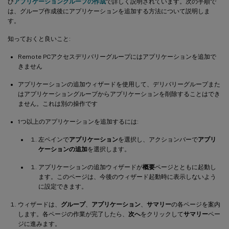
び
アプリケーショングループの作成
で詳しく説明されています。次の手順で
は、グループ作成後にアプリケーションを追加する方法について説明しま
す。
知っておくと良いこと:
Remote PCアクセスデリバリーグループにはアプリケーションを追加で
きません
アプリケーションの追加ウィザードを使用して、デリバリーグループまた
はアプリケーショングループからアプリケーションを削除することはでき
ません。これは別の操作です
1つ以上のアプリケーションを追加するには:
左ペインで
アプリケーション
を選択し、アクションバーで
アプリ
ケーションの追加
を選択します。
アプリケーションの追加ウィザードが
概要
ページとともに起動し
ます。このページは、今後のウィザード起動時に表示しないよう
に設定できます。
ウィザードは、
グループ
、
アプリケーション
、
サマリー
の各ページを案内
します。各ページの作業が完了したら、
次へ
をクリックして
サマリー
ペー
ジに進みます。