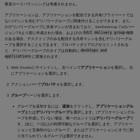
垂直ロードバランシングは考慮されません。
アプリケーションは、アプリケーションを配信できる共有(プライベートでは
ない)マシンを含むデリバリーグループに関連付けることができます。また、
(1)デリバリーグループに共有マシンが含まれており、XenDesktop 7.xのバー
ジョン7.9より前に作成された場合、および(2)
Edit delivery group
権限
がある場合、デスクトップのみを配信する共有マシンを含むデリバリーグル
ープを選択することもできます。プロパティダイアログがコミットされる
と、デリバリーグループのタイプは自動的に
desktops and
applications
に変換されます。
Web Studioにサインインし、左ペインで
アプリケーション
を選択し、次
にアプリケーションを選択します。
アクションバーで
プロパティ
を選択します。
グループ
ページを選択します。
グループを追加するには、
追加
をクリックし、
アプリケーショングル
ープ
または
デリバリーグループ
を選択します。(アプリケーショングル
ープを作成していない場合、唯一のエントリは
デリバリーグループ
で
す。)次に、1つ以上の利用可能なグループを選択します。アプリケー
ションと互換性のないグループ、またはアプリケーションにすでに割
り当てられているグループは選択できません。