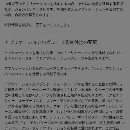
10個以下のアプリケーションを追加する場合、それらの名前は
追加するアプ
リケーション
にリストされます。10個を超えるアプリケーションを追加する
場合、合計数が指定されます。
概要情報を確認し、
完了
をクリックします。
アプリケーションのグループ関連付けの変更
アプリケーションを追加した後、そのアプリケーションが関連付けられてい
るデリバリーグループとアプリケーショングループを変更できます。
アプリケーションを別のグループにドラッグできます。これは、アクション
バーのコマンドを使用する代替手段です。
アプリケーションがアプリケーショングループを使用するか直接かに関わら
ず複数のデリバリーグループに関連付けられている場合、グループの優先順
位を使用して複数のグループが評価される順序を指定できます。アクセスポ
リシー、ユーザーリスト、スマートアクセスタグなどの要因に基づいてグル
ープを考慮対象から除外でき、グループから選択される特定のマシンは、ゾ
ーンの優先順位、起動準備状況、およびタグの制限などの要因によって影響
を受ける可能性があります。デフォルトでは、すべてのグループの優先順位
は0(最高)です。デリバリーグループの優先順位が同じ場合、最も負荷の低い
デリバリーグループがアプリケーションの起動に選択されます。この場合、