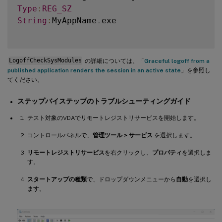
Type
:
REG_SZ
String
:
MyAppName
.
exe

LogoffCheckSysModules
の詳細については、「
Graceful logoff from a
published application renders the session in an active state
」を参照し
てください。
ステップバイステップのトラブルシューティングガイド
テスト対象のVDAでリモートレジストリサービスを開始します。
コントロールパネルで、
管理ツール > サービス
を選択します。
リモートレジストリサービス
を右クリックし、
プロパティ
を選択しま
す。
スタートアップの種類
で、ドロップダウンメニューから
自動
を選択し
ます。