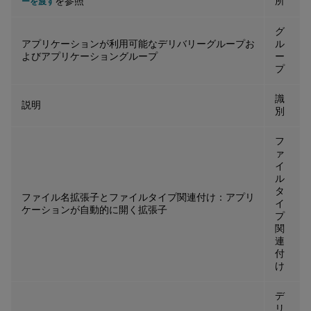
を参照
所
ーを渡す
グ
アプリケーションが利用可能なデリバリーグループお
ル
よびアプリケーショングループ
ー
プ
識
説明
別
フ
ァ
イ
ル
タ
ファイル名拡張子とファイルタイプ関連付け：アプリ
イ
ケーションが自動的に開く拡張子
プ
関
連
付
け
デ
リ