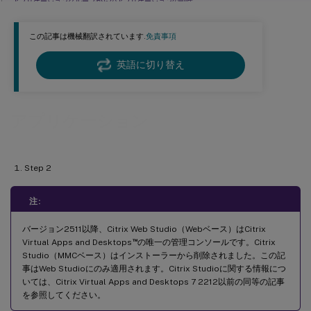
アプリケーショングループからのアプリケーションの削除
アプリケーションプロパティの変更
この記事は機械翻訳されています.
免責事項
アプリケーション制限の構成
公開アプリケーションにパラメーターを渡す
英語に切り替え
公開アプリケーションでのセッションサインアウト問題のトラブルシューティング
公開アプリケーションを開く際にWindows免責事項メッセージをフルサイズで表示するための
LogonUIの変更方法
アプリケーション
アプリケーションフォルダーの管理
公開デスクトップでのアプリケーションのローカル起動の制御
Step 2
注:
バージョン2511以降、Citrix Web Studio（Webベース）はCitrix
™
Virtual Apps and Desktops
の唯一の管理コンソールです。Citrix
Studio（MMCベース）はインストーラーから削除されました。この記
事はWeb Studioにのみ適用されます。Citrix Studioに関する情報につ
いては、Citrix Virtual Apps and Desktops 7 2212以前の同等の記事
を参照してください。