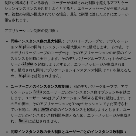
制限が構成されている場合、ユーザーが構成された制限を超えるアプリケー
ションインスタンスを起動しようとすると、エラーメッセージが生成されま
す。複数の制限が構成されている場合、最初に制限に達したときにエラーが
報告されます。
アプリケーション制限の使用例：
同時インスタンス数の最大制限：
デリバリーグループで、アプリケーシ
ョン
Alpha
の同時インスタンスの最大数を15に構成します。その後、そ
のデリバリーグループのユーザーは、そのアプリケーションの15個のイン
スタンスを同時に実行します。そのデリバリーグループのいずれかのユー
ザーが
Alpha
を起動しようとすると、エラーメッセージが生成されま
す。構成された同時アプリケーションインスタンス制限（15）を超えるた
め、
Alpha
は起動されません。
ユーザーごとのインスタンス数制限：
別のデリバリーグループで、アプ
リケーション
Beta
のユーザーごとのインスタンス数オプションを有効に
します。ユーザーTonyはアプリケーション
Beta
を正常に起動します。そ
の日の後半、そのアプリケーションがTonyのセッションでまだ実行され
ている間に、彼は
Beta
の別のインスタンスを起動しようとします。ユー
ザーごとのインスタンス数制限を超えるため、エラーメッセージが生成さ
れ、
Beta
は起動されません。
同時インスタンス数の最大制限とユーザーごとのインスタンス数制限：