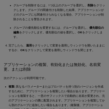
グループを削除するには、1つ以上のグループを選択し、
削除
をクリッ
クします。グループの関連付けを削除した結果、アプリケーションが
どのグループにも関連付けられなくなる場合、アプリケーションが削
除されることを警告されます。
グループの優先順位を変更するには、グループを選択し、
優先順位の
編集
をクリックします。優先順位の値を選択し、
OK
をクリックしま
す。
完了したら、
適用
をクリックして変更を適用しウィンドウを開いたままに
するか、
OK
をクリックして変更を適用しウィンドウを閉じます。
アプリケーションの複製、有効化または無効化、名前変
更、または削除
次のアクションが利用可能です。
複製:
異なるパラメーターまたはプロパティを持つ別のバージョンを作成
するために、アプリケーションを複製したい場合があります。アプリケー
ションを複製すると、一意のサフィックスで自動的に名前が変更され、元
のアプリケーションの隣に配置されます。アプリケーションを複製してか
ら別のグループに追加したい場合もあります。(複製後、アプリケーショ