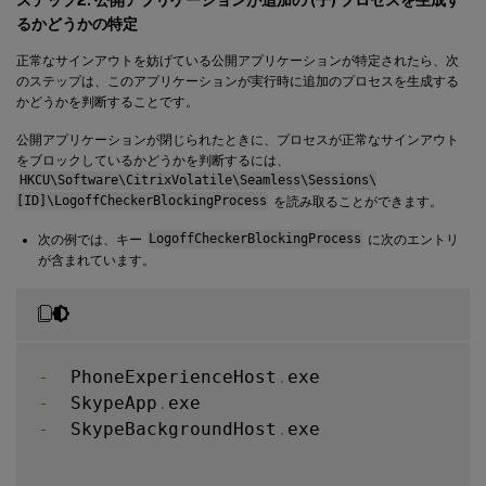
るかどうかの特定
正常なサインアウトを妨げている公開アプリケーションが特定されたら、次
のステップは、このアプリケーションが実行時に追加のプロセスを生成する
かどうかを判断することです。
公開アプリケーションが閉じられたときに、プロセスが正常なサインアウト
をブロックしているかどうかを判断するには、
HKCU\Software\CitrixVolatile\Seamless\Sessions\
[ID]\LogoffCheckerBlockingProcess
を読み取ることができます。
次の例では、キー
LogoffCheckerBlockingProcess
に次のエントリ
が含まれています。
-
  PhoneExperienceHost
.
-
  SkypeApp
.
-
  SkypeBackgroundHost
.
exe
