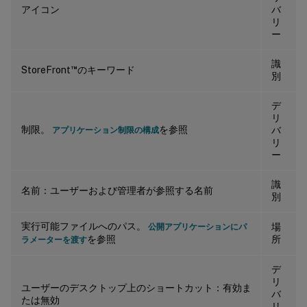
アイコン
バ
リ
ー
識
™
StoreFront
のキーワード
別
デ
リ
制限。
を参照
バ
アプリケーション制限の構成
リ
ー
識
名前：ユーザーおよび管理者が参照する名前
別
実行可能ファイルへのパス。
場
公開アプリケーションにパ
を参照
所
ラメーターを渡す
デ
リ
ユーザーのデスクトップ上のショートカット：有効ま
バ
たは無効
リ