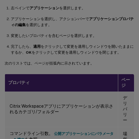
左ペインで
アプリケーション
を選択します。
アプリケーションを選択し、アクションバーで
アプリケーションプロパテ
ィの編集
を選択します。
変更したいプロパティを含むページを選択します。
完了したら、
適用
をクリックして変更を適用しウィンドウを開いたままに
するか、
OK
をクリックして変更を適用しウィンドウを閉じます。
次のリストでは、ページが括弧内に示されています。
ペー
プロパティ
ジ
デ
リ
Citrix Workspaceアプリにアプリケーションが表示さ
バ
れるカテゴリ/フォルダー
リ
ー
コマンドライン引数。
場
公開アプリケーションにパラメータ