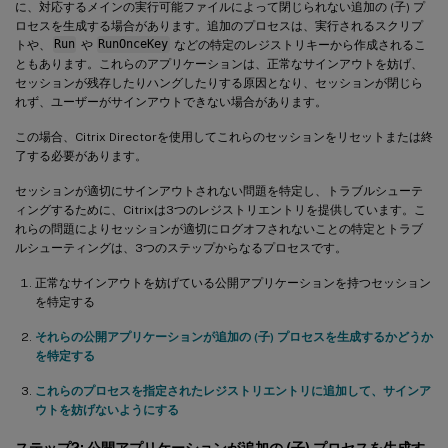
に、対応するメインの実行可能ファイルによって閉じられない追加の (子) プ
ロセスを生成する場合があります。追加のプロセスは、実行されるスクリプ
トや、
Run
や
RunOnceKey
などの特定のレジストリキーから作成されるこ
ともあります。これらのアプリケーションは、正常なサインアウトを妨げ、
セッションが残存したりハングしたりする原因となり、セッションが閉じら
れず、ユーザーがサインアウトできない場合があります。
この場合、Citrix Directorを使用してこれらのセッションをリセットまたは終
了する必要があります。
セッションが適切にサインアウトされない問題を特定し、トラブルシューテ
ィングするために、Citrixは3つのレジストリエントリを提供しています。こ
れらの問題によりセッションが適切にログオフされないことの特定とトラブ
ルシューティングは、3つのステップからなるプロセスです。
正常なサインアウトを妨げている公開アプリケーションを持つセッション
を特定する
それらの公開アプリケーションが追加の (子) プロセスを生成するかどうか
を特定する
これらのプロセスを指定されたレジストリエントリに追加して、サインア
ウトを妨げないようにする
ステップ2: 公開アプリケーションが追加の (子) プロセスを生成す