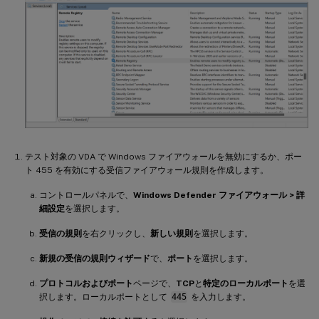
テスト対象の VDA で Windows ファイアウォールを無効にするか、ポー
ト 455 を有効にする受信ファイアウォール規則を作成します。
コントロールパネルで、
Windows Defender ファイアウォール > 詳
細設定
を選択します。
受信の規則
を右クリックし、
新しい規則
を選択します。
新規の受信の規則ウィザード
で、
ポート
を選択します。
プロトコルおよびポート
ページで、
TCP
と
特定のローカルポート
を選
択します。ローカルポートとして
445
を入力します。