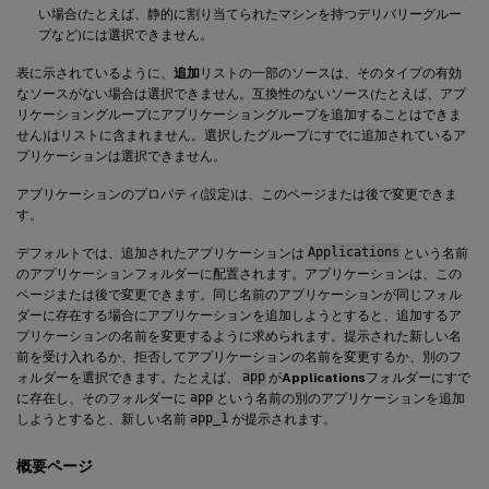
い場合(たとえば、静的に割り当てられたマシンを持つデリバリーグルー
プなど)には選択できません。
表に示されているように、
追加
リストの一部のソースは、そのタイプの有効
なソースがない場合は選択できません。互換性のないソース(たとえば、アプ
リケーショングループにアプリケーショングループを追加することはできま
せん)はリストに含まれません。選択したグループにすでに追加されているア
プリケーションは選択できません。
アプリケーションのプロパティ(設定)は、このページまたは後で変更できま
す。
デフォルトでは、追加されたアプリケーションは
Applications
という名前
のアプリケーションフォルダーに配置されます。アプリケーションは、この
ページまたは後で変更できます。同じ名前のアプリケーションが同じフォル
ダーに存在する場合にアプリケーションを追加しようとすると、追加するア
プリケーションの名前を変更するように求められます。提示された新しい名
前を受け入れるか、拒否してアプリケーションの名前を変更するか、別のフ
ォルダーを選択できます。たとえば、
app
が
Applications
フォルダーにすで
に存在し、そのフォルダーに
app
という名前の別のアプリケーションを追加
しようとすると、新しい名前
app_1
が提示されます。
概要ページ