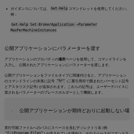
ガイダンスについては、
Get-Help
コマンドレットを使用してください。
例：
Get-Help Set-BrokerApplication –Parameter
MaxPerMachineInstances
公開アプリケーションにパラメーターを渡す
アプリケーションのプロパティの
場所
ページを使用して、コマンドラインを
入力し、公開されたアプリケーションにパラメーターを渡します。
公開アプリケーションをファイルタイプに関連付けると、アプリケーション
のコマンドラインの末尾に記号
"%*"
(二重引用符で囲まれたパーセント記号
とアスタリスク記号) が追加されます。これらの記号は、ユーザーデバイスに
渡されるパラメーターのプレースホルダーとして機能します。
-
  公開アプリケーションが期待どおりに起動しない場
実行可能ファイルへのパスにスペースを含むディレクトリ名 (例:
"C:\Program Files"
) が含まれている場合は、そのスペースがコマンドラ