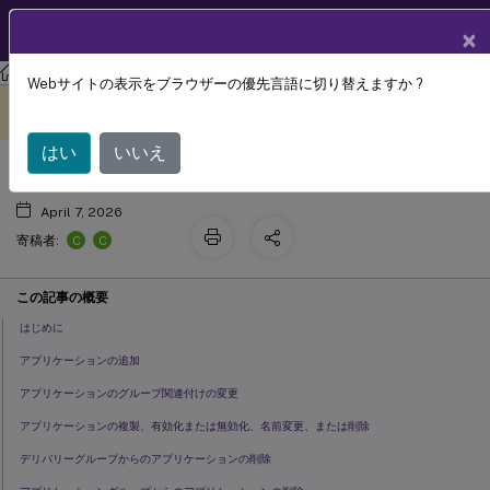
製品ドキュメン
JA
×
ト
Citrix Virtual Apps and Desktops
7 2511
Webサイトの表示をブラウザーの優先言語に切り替えますか ?
アプリケーション
このコンテンツは動的に機械
フィードバックを提供する
翻訳されています。
はい
いいえ
April 7, 2026
C
C
寄稿者:
この記事の概要
はじめに
アプリケーションの追加
アプリケーションのグループ関連付けの変更
アプリケーションの複製、有効化または無効化、名前変更、または削除
デリバリーグループからのアプリケーションの削除