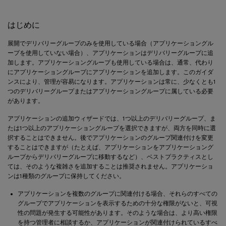
はじめに
展開でデリバリーグループのみを使用している場合（アプリケーショングル
ープを使用していない場合）、アプリケーションはデリバリーグループに追
加します。アプリケーショングループも使用している場合は、通常、代わり
にアプリケーショングループにアプリケーションを追加します。このガイダ
ンスにより、管理が容易になります。アプリケーションは常に、少なくとも1
つのデリバリーグループまたはアプリケーショングループに属している必要
があります。
アプリケーションの追加ウィザードでは、1つ以上のデリバリーグループ、ま
たは1つ以上のアプリケーショングループを選択できますが、両方を同時に選
択することはできません。後でアプリケーションのグループ関連付けを変更
することはできますが（たとえば、アプリケーションをアプリケーショング
ループからデリバリーグループに移動するなど）、ベストプラクティスとし
ては、そのような複雑さを追加することは推奨されません。アプリケーショ
ンは1種類のグループに保持してください。
アプリケーションを複数のグループに関連付ける場合、それらのすべての
グループでアプリケーションを表示するための十分な権限がないと、可視
性の問題が発生する可能性があります。そのような場合は、より高い権限
を持つ管理者に相談するか、アプリケーションが関連付けられているすべ