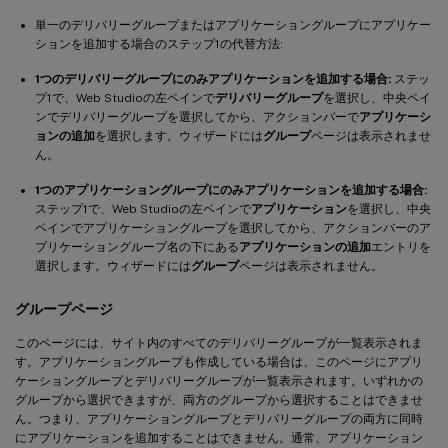
単一のデリバリーグループまたはアプリケーショングループにアプリケー
ションを追加する場合のステップ1の代替方法:
1つのデリバリーグループにのみアプリケーションを追加する場合:
ステッ
プ1で、Web Studioの左ペインで
デリバリーグループ
を選択し、中央ペイ
ンでデリバリーグループを選択してから、アクションバーで
アプリケーシ
ョンの追加
を選択します。ウィザードには
グループ
ページは表示されませ
ん。
1つのアプリケーショングループにのみアプリケーションを追加する場合:
ステップ1で、Web Studioの左ペインで
アプリケーション
を選択し、中央
ペインでアプリケーショングループを選択してから、アクションバーのア
プリケーショングループ名の下にある
アプリケーションの追加
エントリを
選択します。ウィザードには
グループ
ページは表示されません。
グループページ
このページには、サイト内のすべてのデリバリーグループが一覧表示されま
す。アプリケーショングループも作成している場合は、このページにアプリ
ケーショングループとデリバリーグループが一覧表示されます。いずれかの
グループから選択できますが、両方のグループから選択することはできませ
ん。つまり、アプリケーショングループとデリバリーグループの両方に同時
にアプリケーションを追加することはできません。通常、アプリケーション