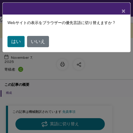
製品ドキュメン
JA
×
ト
Citrix Workspace
Webサイトの表示をブラウザーの優先言語に切り替えますか ?
固定リンク
このコンテンツは動的に機械
フィードバックを提供する
翻訳されています。
はい
いいえ
November 7,
2025
C
寄稿者:
この記事の概要
構成
この記事は機械翻訳されています.
免責事項
英語に切り替え