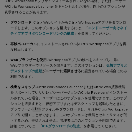
Citrix Workspaceアプリがインストールされていない場合、またはユーザー
がCitrix Workspace Launcherをキャンセルした場合、以下のオプションが
表示されることがあります。
ダウンロード
- Citrix WebサイトからCitrix Workspaceアプリをダウンロ
ードします。このオプションを構成するには、「
エンドユーザー向けネイ
ティブアプリダウンロードリンクの構成
」を参照してください。
再検出
- ローカルにインストールされているCitrix Workspaceアプリを再
度検出します。
Webブラウザーを使用
- Workspaceアプリの検出をスキップし、常に
Webブラウザーでリソースを開きます。このオプションは、
仮想アプリと
デスクトップの起動
が
ユーザーに選択させる
に設定されている場合にのみ
利用できます。
検出をスキップ
- Citrix Workspace LauncherまたはCitrix Web拡張機能
をサポートしていないレガシーバージョンのCitrix Receiverがインストー
ルされている場合、ユーザーはこのオプションを使用できます。このオプ
ションを選択すると、仮想アプリまたはデスクトップを起動したときに、
ブラウザーが
.ica
ファイルをダウンロードし、それをCitrix Workspace
アプリで開くことができます。このオプションは機能とセキュリティが低
下するため、推奨されません。管理者はこのオプションを削除できます。
詳細については、「
ICAダウンロードの防止
」を参照してください。