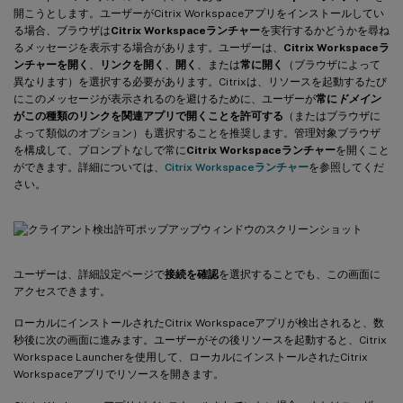
開こうとします。ユーザーがCitrix Workspaceアプリをインストールしてい
る場合、ブラウザは
Citrix Workspaceランチャー
を実行するかどうかを尋ね
るメッセージを表示する場合があります。ユーザーは、
Citrix Workspaceラ
ンチャーを開く
、
リンクを開く
、
開く
、または
常に開く
（ブラウザによって
異なります）を選択する必要があります。Citrixは、リソースを起動するたび
にこのメッセージが表示されるのを避けるために、ユーザーが
常に
ドメイン
がこの種類のリンクを関連アプリで開くことを許可する
（またはブラウザに
よって類似のオプション）も選択することを推奨します。管理対象ブラウザ
を構成して、プロンプトなしで常に
Citrix Workspaceランチャー
を開くこと
ができます。詳細については、
Citrix Workspaceランチャー
を参照してくだ
さい。
ユーザーは、詳細設定ページで
接続を確認
を選択することでも、この画面に
アクセスできます。
ローカルにインストールされたCitrix Workspaceアプリが検出されると、数
秒後に次の画面に進みます。ユーザーがその後リソースを起動すると、Citrix
Workspace Launcherを使用して、ローカルにインストールされたCitrix
Workspaceアプリでリソースを開きます。