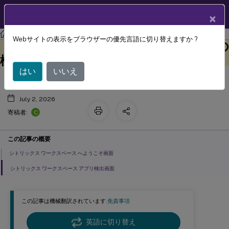
製品ドキュメン
JA
×
ト
Citrix Workspace
Webサイトの表示をブラウザーの優先言語に切り替えますか ?
シトリックス ワークスペース アプリの
このコンテンツは動的に機械
フィードバックを提供する
翻訳されています。
検出
はい
いいえ
July 2, 2026
C
寄稿者:
この記事の概要
シトリックス ワークスペース へようこそ画面
シトリックス ワークスペース アプリ検出画面
この記事は機械翻訳されています.
免責事項
英語に切り替え