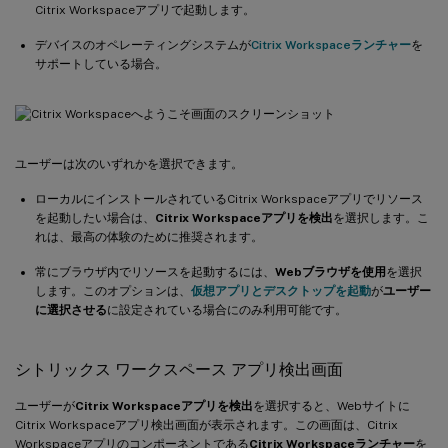
Citrix Workspaceアプリで起動します。
デバイスのオペレーティングシステムが
Citrix Workspaceランチャー
を
サポートしている場合。
ユーザーは次のいずれかを選択できます。
ローカルにインストールされているCitrix Workspaceアプリでリソース
を起動したい場合は、
Citrix Workspaceアプリを検出
を選択します。こ
れは、最高の体験のために推奨されます。
常にブラウザ内でリソースを起動するには、
Webブラウザを使用
を選択
します。このオプションは、
仮想アプリとデスクトップを起動
が
ユーザー
に選択させる
に設定されている場合にのみ利用可能です。
シトリックス ワークスペース アプリ検出画面
ユーザーが
Citrix Workspaceアプリを検出
を選択すると、Webサイトに
Citrix Workspaceアプリ検出画面が表示されます。この画面は、Citrix
Workspaceアプリのコンポーネントである
Citrix Workspaceランチャー
を