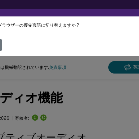
ブラウザーの優先言語に切り替えますか ?
ツは動的に機械翻訳されています。
フィ
クス バーチャル デリバリー エージェント
Linux Virtual Delivery Agent 2204
英
は機械翻訳されています.
免責事項
ディオ機能
C
C
 2026
寄稿者:
プティブオーディオ