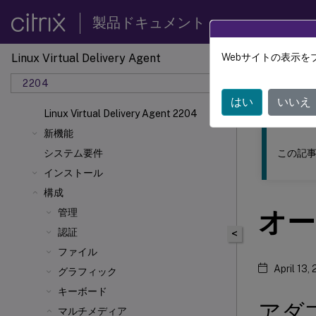
製品ドキュメント
Linux Virtual Delivery Agent
Webサイトの表示を
このコンテン
2204
リナッ
はい
いいえ
Linux Virtual Delivery Agent 2204
新機能
この記事
システム要件
インストール
構成
オー
管理
認証
<
ファイル
April 13,
グラフィック
キーボード
アダ
マルチメディア