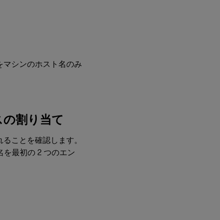
への追加
手順4：
前提条
件とし
て
をマシンのホスト名のみ
の.NET
Runtime
6.0のイ
ンスト
ール
スの割り当て
手順
5：
Linux
されることを確認します。
VDA
パッ
を最初の 2 つのエン
ケー
ジの
ダウ
ンロ
ード
手順