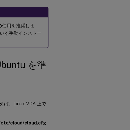
ス
テ
ッ
プ
2:
の使用を推奨しま
ハ
いる手動インストー
イ
パ
ー
バ
イ
ザ
untu を準
ー
の
準
備
ステップ
3: Linux
Linux VDA 上で
仮想マシ
ン
（VM）
の
/etc/cloud/cloud.cfg
Windows
ドメイン