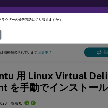
ブラウザーの優先言語に切り替えますか ?
ツは動的に機械翻訳されています。
フィ
クス バーチャル デリバリー エージェント
Linux Virtual Delivery Agent 2204
英
は機械翻訳されています.
免責事項
tu 用 Linux Virtual Del
ent を手動でインストール
C
C
 2026
寄稿者: