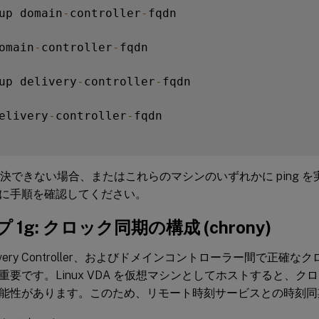
up domain
-
controller
-
fqdn

omain
-
controller
-
fqdn

up delivery
-
controller
-
fqdn

elivery
-
controller
-
fqdn

を解決できない場合、またはこれらのマシンのいずれかに ping 
に手順を確認してください。
 1g: クロック同期の構成 (chrony)
livery Controller、およびドメインコントローラー間で正
重要です。Linux VDA を仮想マシンとしてホストすると、
能性があります。このため、リモート時刻サービスとの時刻同