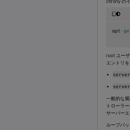
chrony 
apt
-
ge
root ユ
エントリを
serve
serve
一般的な展
トローラーか
サーバーエ
ループバック