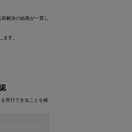
ログの作
成
ステップ
、名前解決の結果が一貫し
12：
Citrix
Virtual
™
Apps
します。
または
Citrix
Virtual
Desktops
でのデリ
バリーグ
ループの
作成
認
ng を実行できることを確