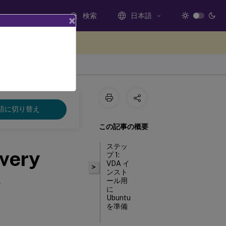
検索
日本語
×
ードバックを提供する
語に切り替え
この記事の概要
ステッ
ivery
プ 1:
VDA イ
>
ンスト
ール用
に
Ubuntu
を準備