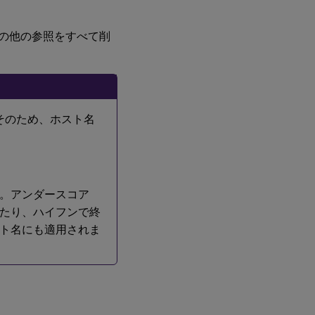
6：
Linux
VDA
の他の参照をすべて削
のイ
ンス
トー
ル
ん。そのため、ホスト名
手順
7：
NVIDIA
GRIDド
ライバ
ーのイ
ンスト
さい。アンダースコア
ール
めたり、ハイフンで終
のホスト名にも適用されま
手順
8：
Linux
VDA
の構
成