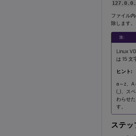
127.0.0
ファイル内
除します。
注:
Linu
は 15
ヒント:
a～z、
(_)、
わらせたり
す。
ステップ