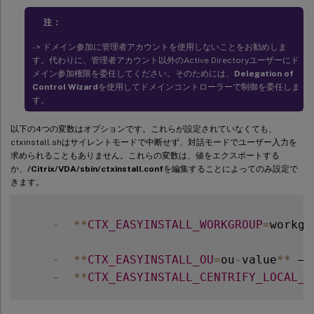
注：
- > ドメイン参加に管理者アカウントを使用しないことをお勧めしま
す。代わりに、管理者アカウント以外のActive Directoryユーザーにド
メイン参加権限を委任してください。そのためには、
Delegation of
Control Wizard
を使用してドメインコントローラーで制御を委任しま
す。
以下の4つの変数はオプションです。これらが設定されていなくても、
ctxinstall.shはサイレントモードで中断せず、対話モードでユーザー入力を
求められることもありません。これらの変数は、値をエクスポートする
か、
/Citrix/VDA/sbin/ctxinstall.conf
を編集することによってのみ設定で
きます。
-
**
CTX_EASYINSTALL_WORKGROUP
=
workgr
-
**
CTX_EASYINSTALL_OU
=
ou
-
value
**
 – 
-
**
CTX_EASYINSTALL_CENTRIFY_LOCAL_P