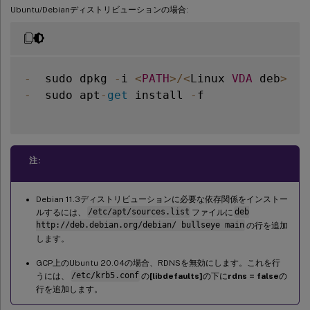
Ubuntu/Debianディストリビューションの場合:
-
  sudo dpkg 
-
i 
<
PATH
>
/
<
Linux 
VDA
 deb
>
-
  sudo apt
-
get
 install 
-
f

注:
Debian 11.3ディストリビューションに必要な依存関係をインストー
ルするには、
/etc/apt/sources.list
ファイルに
deb
http://deb.debian.org/debian/ bullseye main
の行を追加
します。
GCP上のUbuntu 20.04の場合、RDNSを無効にします。これを行
うには、
/etc/krb5.conf
の
[libdefaults]
の下に
rdns = false
の
行を追加します。