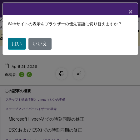
製品ドキュメン
JA
×
ト
リナックス バーチャル デリバリー エージェント
Linux Virtual Delivery
Webサイトの表示をブラウザーの優先言語に切り替えますか ?
easy install を使用したドメイン参加済
Agent 2303
このコンテンツは動的に機械
フィードバックを提供する
みVDAの作成
翻訳されています。
はい
いいえ
April 21, 2026
C
C
寄稿者:
この記事の概要
ステップ 1: 構成情報と Linux マシンの準備
ステップ 2: ハイパーバイザーの準備
Microsoft Hyper-V での時刻同期の修正
ESX および ESXi での時刻同期の修正