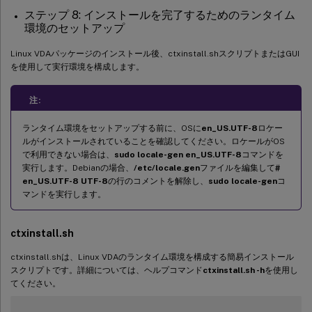
ステップ 8: インストールを完了するためのランタイム
環境のセットアップ
Linux VDAパッケージのインストール後、ctxinstall.shスクリプトまたはGUI
を使用して実行環境を構成します。
注:
ランタイム環境をセットアップする前に、OSに
en_US.UTF-8
ロケー
ルがインストールされていることを確認してください。ロケールがOS
で利用できない場合は、
sudo locale-gen en_US.UTF-8
コマンドを
実行します。Debianの場合、
/etc/locale.gen
ファイルを編集して
#
en_US.UTF-8 UTF-8
の行のコメントを解除し、
sudo locale-gen
コ
マンドを実行します。
ctxinstall.sh
ctxinstall.shは、Linux VDAのランタイム環境を構成する簡易インストール
スクリプトです。詳細については、ヘルプコマンド
ctxinstall.sh -h
を使用し
てください。