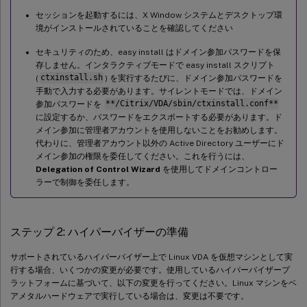
セッションを起動するには、X Window システムとデスクトップ環
境がインストールされていることを確認してください
セキュリティのため、easy install はドメイン参加パスワードを保
存しません。インタラクティブモードで easy install スクリプト
(
ctxinstall.sh
) を実行するたびに、ドメイン参加パスワードを
手動で入力する必要があります。サイレントモードでは、ドメイン
参加パスワードを
**/Citrix/VDA/sbin/ctxinstall.conf**
に設定するか、パスワードをエクスポートする必要があります。ド
メイン参加に管理者アカウントを使用しないことをお勧めします。
代わりに、管理者アカウント以外の Active Directory ユーザーにド
メイン参加の権限を委任してください。これを行うには、
Delegation of Control Wizard
を使用してドメインコントロー
ラーで制御を委任します。
ステップ 2: ハイパーバイザーの準備
サポートされているハイパーバイザー上で Linux VDA を仮想マシンとして実
行する場合、いくつかの変更が必要です。使用しているハイパーバイザープ
ラットフォームに基づいて、以下の変更を行ってください。Linux マシンをベ
アメタルハードウェアで実行している場合は、変更は不要です。