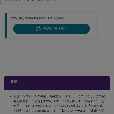
ステップ 3: .NET Runtime 6.0 のインストール
ステップ 4: Linux VDA パッケージのダウンロード
ステップ 5: Linux VDAパッケージのインストール
この記事は機械翻訳されています.
免責事項
ステップ 6: NVIDIA GRIDドライバーのインストール
英語に切り替え
ステップ 7: 使用するデータベースの指定
ステップ 8: インストールを完了するためのランタイム環境のセットアップ
ctxinstall.sh
easy install を使用したドメイン参加
GUI
済みVDAの作成
手順9：XDPingの実行
手順10：Linux VDAの実行
ステップ11: マシンカタログの作成
重要:
ステップ12: デリバリーグループの作成
ステップ13: Linux VDAのアップグレード（オプション）
新規インストールの場合、迅速なインストールについては、この記
事を参照することをお勧めします。この記事では、easy install を
トラブルシューティング
使用して Linux VDA をインストールおよび構成する方法を順を追っ
SSSD を使用したドメイン参加の失敗
て説明します。easy install は、手動インストールよりも時間と労