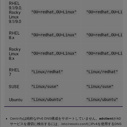
RHEL
9.1/9.0,
"OU=redhat,OU=Linux"
"OU=redhat,OU=Linu
Rocky
Linux
9.1/9.0
RHEL
"OU=redhat,OU=Linux"
"OU=redhat,OU=Linu
8.x
Rocky
"OU=redhat,OU=Linux"
"OU=redhat,OU=Linu
Linux
8.x
RHEL
"Linux/redhat"
"Linux/redhat"
7
SUSE
"Linux/suse"
"Linux/suse"
Ubuntu
"Linux/ubuntu"
"Linux/ubuntu"
Centrifyは純粋なIPv6 DNS構成をサポートしていません。
adclient
がAD
サービスを適切に検出するには、/etc/resolv.confにIPv4を使用するDNS