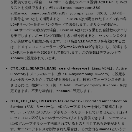
を提供できない場合、LDAPポートを含むスペース区切りのLDAP FQDNの
リストを提供できます。例：ad1.mycompany.com:389
ad2.mycompany.com:3268 ad3.mycompany.com:3268。LDAPポー
ト番号を389として指定すると、Linux VDAは指定されたドメイン内の各
LDAPサーバーをポーリングモードで照会します。ポリシーの数がx、
LDAPサーバーの数がyの場合、Linux VDAはXにYを乗じた合計数のクエリ
を実行します。ポーリング時間がしきい値を超えると、セッションログオ
ンが失敗する可能性があります。より高速なLDAPクエリを有効にするに
は、ドメインコントローラーで
グローバルカタログ
を有効にし、関連する
LDAPポート番号を3268として指定します。この変数はデフォルトで
<none>
に設定されています。
CTX_XDL_SEARCH_BASE=search-base-set
– Linux VDAは、Active
Directoryドメインのルート（例：DC=mycompany,DC=com）に設定さ
れた検索ベースを介してLDAPを照会します。検索パフォーマンスを向上
させるには、検索ベース（例：OU=VDI,DC=mycompany,DC=com）を指
定できます。不要な場合は、
<none>
に設定します。
CTX_XDL_FAS_LIST=’list-fas-servers’
– Federated Authentication
Service（FAS）サーバーは、ADグループポリシーを介して構成されま
す。Linux VDAはADグループポリシーをサポートしていませんが、代わり
にセミコロン区切りのFASサーバーのリストを提供できます。シーケンス
はADグループポリシーで構成されているものと同じである必要がありま
す。サーバーアドレスが削除された場合は、その空白を
<none>
というテ