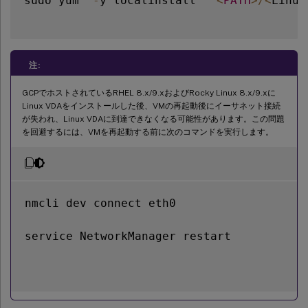
sudo yum  
-
y localinstall   
<
PATH
>
/
<
Linux
注:
GCPでホストされているRHEL 8.x/9.xおよびRocky Linux 8.x/9.xに
Linux VDAをインストールした後、VMの再起動後にイーサネット接続
が失われ、Linux VDAに到達できなくなる可能性があります。この問題
を回避するには、VMを再起動する前に次のコマンドを実行します。
nmcli dev connect eth0

service NetworkManager restart
