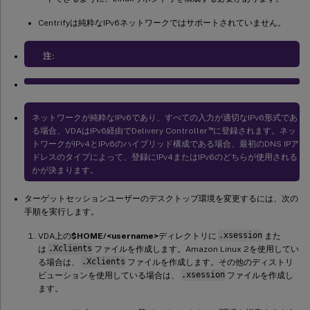
Centrifyは純粋なIPv6ネットワークではサポートされていません。
注:
ネットワークが純粋なIPv6であり、すべての入力が適切なIPv6形式であ
™
る場合、VDAはIPv6経由でDelivery Controller
に登録されます。ネッ
トワークがIPv4とIPv6のハイブリッド構成である場合、最初のDNS IPア
ドレスのタイプによって、登録にIPv4またはIPv6のどちらが使用される
かが決まります。
ターゲットセッションユーザーのデスクトップ環境を変更するには、次の
手順を実行します。
VDA上の
$HOME/<username>
ディレクトリに
.xsession
また
は
.Xclients
ファイルを作成します。Amazon Linux 2を使用してい
る場合は、
.Xclients
ファイルを作成します。その他のディストリ
ビューションを使用している場合は、
.xsession
ファイルを作成し
ます。