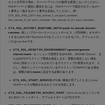
キスト文字列で埋め、サーバーアドレスの順序を変更しないでください。
FASサーバーと適切に通信するには、FASサーバーで指定されているポー
ト番号と一致するポート番号を追加してください。例：
CTX_XDL_FAS_LIST=’fas_server_1_url:port_number;
fas_server_2_url: port_number; fas_server_3_url: port_number’。
CTX_XDL_DOTNET_RUNTIME_PATH=path-to-install-dotnet-
runtime
– 新しいブローカーエージェントサービス（
ctxvda
）をサポー
トするための.NET Runtime 6.0をインストールするパス。デフォルトの
パスは/usr/binです。
CTX_XDL_DESKTOP_ENVIRONMENT=gnome/gnome-
classic/mate
– セッションで使用するGNOME、GNOME Classic、ま
たはMATEデスクトップ環境を指定します。変数を指定しない場合、
VDAに現在インストールされているデスクトップが使用されます。た
だし、現在インストールされているデスクトップがMATEである場合
は、変数の値を
mate
に設定する必要があります。
CTX_XDL_START_SERVICE=Y | N
– 構成が完了したときにLinux
VDAサービスが開始されるかどうかを決定します。
CTX_XDL_TELEMETRY_SOCKET_PORT
– Citrix Scoutをリッスンす
るためのソケットポート。デフォルトポートは7503です。