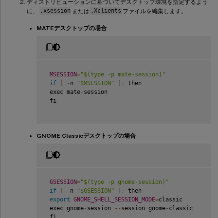
ディストリビューションに基づいてデスクトップ環境を指定するよう
に、
.xsession
または
.Xclients
ファイルを編集します。
MATEデスクトップの場合
MSESSION
=
"$(type -p mate-session)"
if
[
-
n 
"$MSESSION"
]
;
 then  

 exec mate
-
session  

 fi

GNOME Classicデスクトップの場合
GSESSION
=
"$(type -p gnome-session)"
if
[
-
n 
"$GSESSION"
]
;
 then  

export
GNOME_SHELL_SESSION_MODE
=
classic  

 exec gnome
-
session 
--
session
=
gnome
-
classic  

 fi  
