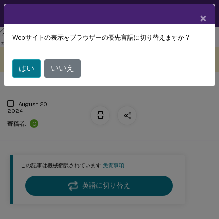
製品ドキュメン
JA
×
ト
リナックス バーチャル デリバリー エージェント
Linux 仮想配信エージ
Webサイトの表示をブラウザーの優先言語に切り替えますか ?
キーボード
ェント 2311
このコンテンツは動的に機械
フィードバックを提供する
翻訳されています。
はい
いいえ
August 20,
2024
C
寄稿者:
この記事は機械翻訳されています.
免責事項
英語に切り替え