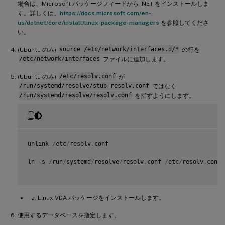
場合は、Microsoft パッケージフィードから .NET をインストールしま
す。詳しくは、
https://docs.microsoft.com/en-
us/dotnet/core/install/linux-package-managers
を参照してくださ
い。
(Ubuntu のみ)
source /etc/network/interfaces.d/*
の行を
/etc/network/interfaces
ファイルに追加します。
(Ubuntu のみ)
/etc/resolv.conf
が
/run/systemd/resolve/stub-resolv.conf
ではなく
/run/systemd/resolve/resolv.conf
を指すようにします。
unlink 
/
etc
/
resolv
.
conf

ln 
-
s 
/
run
/
systemd
/
resolve
/
resolv
.
conf 
/
etc
/
resolv
.
conf

Linux VDA パッケージをインストールします。
使用するデータベースを指定します。