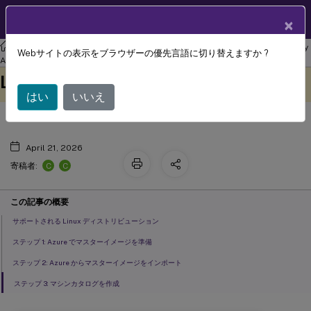
製品ドキュメン
JA
×
ト
リナックス バーチャル デリバリー エージェント
Linux Virtual Delivery
Webサイトの表示をブラウザーの優先言語に切り替えますか ?
Citrix DaaS Standard for Azure で
Agent 2407
このコンテンツは動的に機械
フィードバックを提供する
Linux VDA を作成
翻訳されています。
はい
いいえ
April 21, 2026
C
C
寄稿者:
この記事の概要
サポートされる Linux ディストリビューション
ステップ 1: Azure でマスターイメージを準備
ステップ 2: Azure からマスターイメージをインポート
ステップ 3: マシンカタログを作成