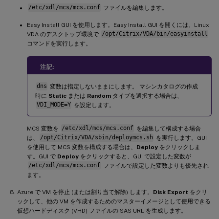
/etc/xdl/mcs/mcs.conf
ファイルを編集します。
Easy Install GUI を使用します。Easy Install GUI を開くには、Linux
VDA のデスクトップ環境で
/opt/Citrix/VDA/bin/easyinstall
コマンドを実行します。
注記:
dns
変数は指定しないままにします。 マシンカタログの作成
時に
Static
または
Random
タイプを選択する場合は、
VDI_MODE=Y
を設定します。
MCS 変数を
/etc/xdl/mcs/mcs.conf
を編集して構成する場合
は、
/opt/Citrix/VDA/sbin/deploymcs.sh
を実行します。GUI
を使用して MCS 変数を構成する場合は、
Deploy
をクリックしま
す。GUI で
Deploy
をクリックすると、GUI で設定した変数が
/etc/xdl/mcs/mcs.conf
ファイルで設定した変数よりも優先され
ます。
Azure で VM を停止 (または割り当て解除) します。
Disk Export
をクリ
ックして、他の VM を作成するためのマスターイメージとして使用できる
仮想ハードディスク (VHD) ファイルの SAS URL を生成します。