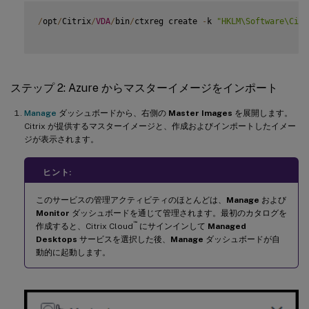
/
opt
/
Citrix
/
VDA
/
bin
/
ctxreg create 
-
k 
"HKLM\Software\Citr
ステップ 2: Azure からマスターイメージをインポート
Manage
ダッシュボードから、右側の
Master Images
を展開します。
Citrix が提供するマスターイメージと、作成およびインポートしたイメー
ジが表示されます。
ヒント:
このサービスの管理アクティビティのほとんどは、
Manage
および
Monitor
ダッシュボードを通じて管理されます。最初のカタログを
™
作成すると、Citrix Cloud
にサインインして
Managed
Desktops
サービスを選択した後、
Manage
ダッシュボードが自
動的に起動します。