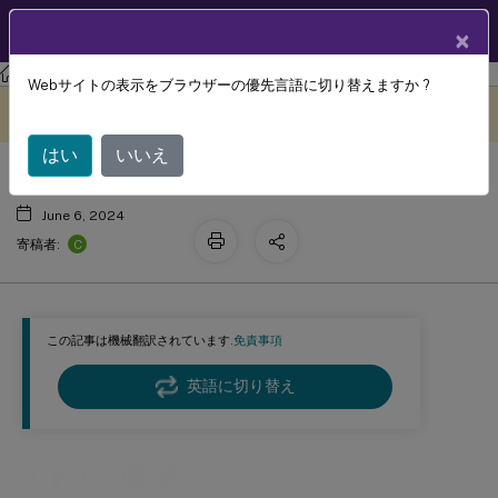
製品ドキュメン
JA
×
ト
ストアフロント
StoreFront
2402
Webサイトの表示をブラウザーの優先言語に切り替えますか ?
ストアの削除
このコンテンツは動的に機械
フィードバックを提供する
翻訳されています。
はい
いいえ
June 6, 2024
C
寄稿者:
この記事は機械翻訳されています.
免責事項
英語に切り替え
ストアの削除