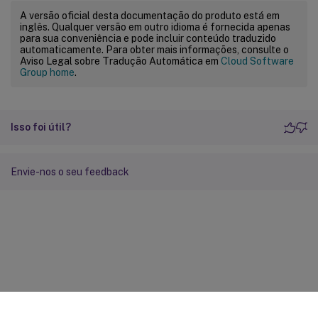
A versão oficial desta documentação do produto está em
inglês. Qualquer versão em outro idioma é fornecida apenas
para sua conveniência e pode incluir conteúdo traduzido
automaticamente. Para obter mais informações, consulte o
Aviso Legal sobre Tradução Automática em
Cloud Software
Group home
.
Isso foi útil?
Envie-nos o seu feedback