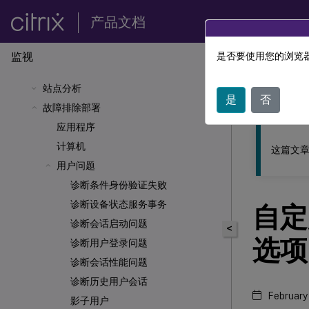
产品文档
监视
是否要使用您的浏览器
此内容已经过
站点分析
Citrix 
是
否
故障排除部署
应用程序
计算机
这篇文章
用户问题
诊断条件身份验证失败
诊断设备状态服务事务
自定
诊断会话启动问题
<
选项
诊断用户登录问题
诊断会话性能问题
诊断历史用户会话
February
影子用户