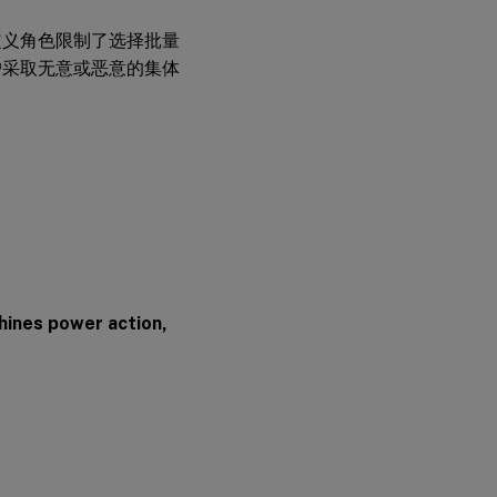
定义角色限制了选择批量
户采取无意或恶意的集体
hines power action,
。