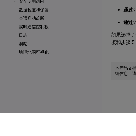
安全专用访问
通过
数据粒度和保留
会话启动诊断
通过计
实时通信控制板
如果选择了
日志
项和步骤 5
洞察
地理地图可视化
本产品文
细信息，