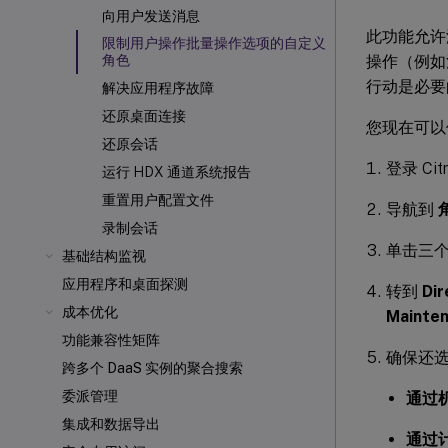
向用户发送消息
此功能允许
限制用户操作批量操作选项的自定义
操作（例如
角色
行动是必要
解决应用程序故障
还原桌面连接
您现在可以
还原会话
登录 Citr
运行 HDX 通道系统报告
重置用户配置文件
导航到
录制会话
单击三
基础结构监视
应用程序和桌面探测
转到
Dir
成本优化
Mainten
功能兼容性矩阵
确保还
跨多个 DaaS 实例的聚合搜索
委派管理
通过
集成和数据导出
通过