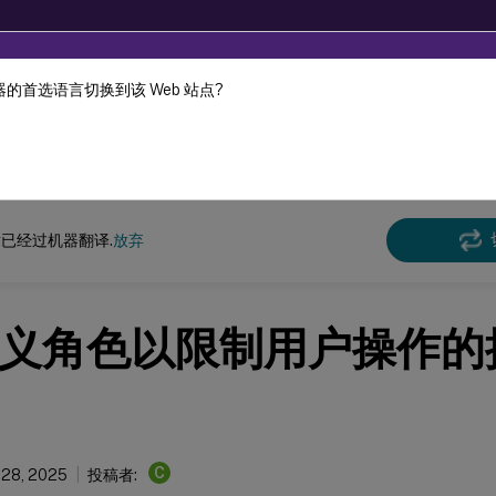
的首选语言切换到该 Web 站点?
机器动态翻译。
在此
DaaS
监视
已经过机器翻译.
放弃
义角色以限制用户操作的
C
 28, 2025
投稿者: