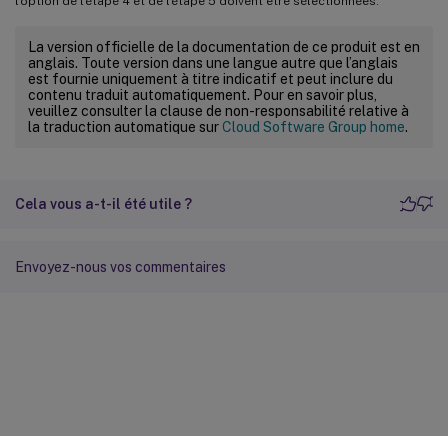
l’option de l’étape 4 et de l’étape 5 doivent être sélectionnées.
La version officielle de la documentation de ce produit est en
anglais. Toute version dans une langue autre que l’anglais
est fournie uniquement à titre indicatif et peut inclure du
contenu traduit automatiquement. Pour en savoir plus,
veuillez consulter la clause de non-responsabilité relative à
la traduction automatique sur
Cloud Software Group home
.
Cela vous a-t-il été utile ?
Envoyez-nous vos commentaires