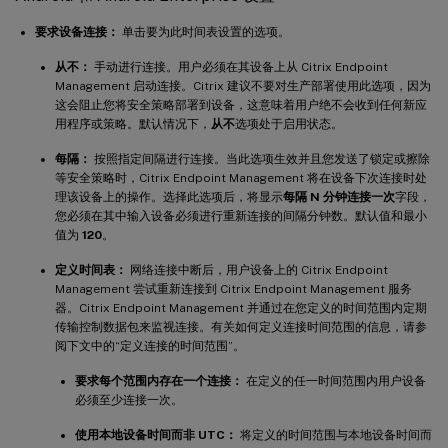
要求设备连接：
单击要为此时间表设置的选项。
从不：
手动进行连接。用户必须在其设备上从 Citrix Endpoint
Management 启动连接。Citrix 建议不要对生产部署使用此选项，因为
这会阻止您将安全策略部署到设备，这意味着用户绝不会收到任何新应
用程序或策略。默认情况下，
从不
选项处于启用状态。
每隔：
按照指定间隔进行连接。当此选项生效并且您发送了锁定或擦除
等安全策略时，Citrix Endpoint Management 将在设备下次连接时处
理该设备上的操作。选择此选项后，将显示
每隔 N 分钟连接一次
字段，
您必须在其中输入设备必须进行重新连接的间隔分钟数。默认值和最小
值为
120
。
定义时间表：
网络连接中断后，用户设备上的 Citrix Endpoint
Management 尝试重新连接到 Citrix Endpoint Management 服务
器。Citrix Endpoint Management 并通过在您定义的时间范围内定期
传输控制数据包来监视连接。有关如何定义连接时间范围的信息，请参
阅下文中的“定义连接的时间范围”。
要求每个范围内存在一个连接：
在定义的任一时间范围内用户设备
必须至少连接一次。
使用本地设备时间而非 UTC：
将定义的时间范围与本地设备时间而