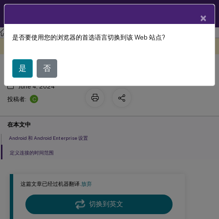
ZH
产品文档
×
Citrix Endpoint Management
是否要使用您的浏览器的首选语言切换到该 Web 站点?
连接计划设备策略
此内容已经过机器动态翻译。
在此处提供反馈
是
否
June 4, 2024
C
投稿者:
在本文中
Android 和 Android Enterprise 设置
定义连接的时间范围
这篇文章已经过机器翻译.
放弃
切换到英文