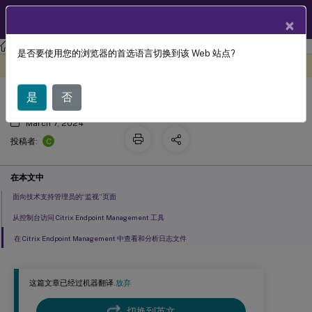
ZH
产品文档
×
Citrix Endpoint Management
是否要使用您的浏览器的首选语言切换到该 Web 站点?
监视和支持
此内容已经过机器动态翻译。
在此处提供反馈
是
否
March 7, 2024
C
投稿者:
在本文中
面向技术支持管理员的“监视”页面
从控制台访问 Citrix Endpoint Management 工具
在 Citrix Endpoint Management 中查看和分析日志文件
这篇文章已经过机器翻译.
放弃
切换到英文