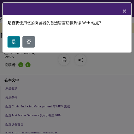
ZH
产品文档
×
Citrix Endpoint Management
是否要使用您的浏览器的首选语言切换到该 Web 站点?
Citrix Endpoint Management 与
此内容已经过机器动态翻译。
在此处提供反馈
Microsoft Endpoint Manager 集成
是
否
September 4,
2025
C
C
投稿者:
在本文中
系统要求
先决条件
配置 Citrix Endpoint Management 与 MEM 集成
配置 NetScaler Gateway 以用于微型 VPN
配置设备管理
配置 Intune 托管应用程序以交付到设备