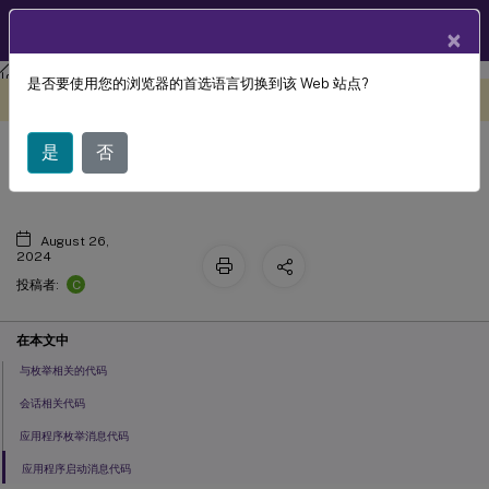
ZH
产品文档
×
Citrix Secure Private Access
Citrix Secure Private Access - 本地
是否要使用您的浏览器的首选语言切换到该 Web 站点?
此内容已经过机器动态翻译。
在此处提供反馈
使用 Director 解决问题
是
否
August 26,
2024
C
投稿者:
在本文中
与枚举相关的代码
会话相关代码
应用程序枚举消息代码
应用程序启动消息代码