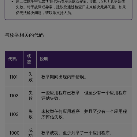
第二位数字中包含“1”的代码表示失败或异常。例如，2101 表示会话
失败。对于故障或异常，建议您通过检查日志来解决此类问题。如果
仍无法解决问题，请联系支持人员。
与枚举相关的代码
状
代码
说明
态
失
枚举期间出现内部错误。
1101
败
失
一些应用程序已枚举，但至少有一个应用程序
1102
败
评估失败。
失
未枚举任何应用程序，并且至少有一个应用程
1103
败
序评估失败。
成
枚举成功。至少列举了一个应用程序。
1000
功