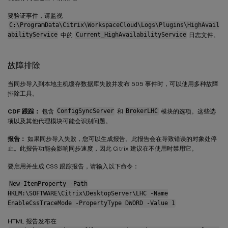
要验证事件，请监视
C:\ProgramData\Citrix\WorkspaceCloud\Logs\Plugins\HighAvail
abilityService
中的
Current_HighAvailabilityService
日志文件。
故障排除
当同步导入到本地主机缓存数据库失败并发布 505 事件时，可以使用多种故障
排除工具。
CDF 跟踪：
包含
ConfigSyncServer
和
BrokerLHC
模块的选项。这些选
项以及其他代理模块可能会识别问题。
报告：
如果同步导入失败，您可以生成报告。此报告会在导致错误的对象处停
止。此报告功能会影响同步速度，因此 Citrix 建议在不使用时禁用它。
要启用并生成 CSS 跟踪报告，请输入以下命令：
New-ItemProperty -Path
HKLM:\SOFTWARE\Citrix\DesktopServer\LHC -Name
EnableCssTraceMode -PropertyType DWORD -Value 1
HTML 报告发布在