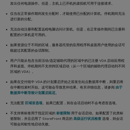
发出任何电源操作。但是，主机上已开机的虚拟机可用于连接请求。
仅当在正常操作期间发生分配时，才能使用已分配的计算机。停机期间无法
进行新的分配。
无法自动注册和配置远程电脑访问计算机。但是，在正常操作期间已注册和
配置的计算机是可用的。
如果资源位于不同的区域，服务器托管的应用程序和桌面用户使用的会话可
能超过其配置的会话限制。
用户只能从包含当前活动/选定辅助代理的区域中的已注册 VDA 启动应用程
序和桌面。停机期间不支持跨区域启动（从一个区域的辅助代理启动到不同
区域的 VDA）。
如果在交付组中 VDA 的计划重启开始之前发生站点数据库中断，则重启将
在中断结束时开始。这可能会导致意外结果。有关详细信息，请参阅
由于
数据库中断导致计划重启延迟
。
无法配置
区域首选项
。如果已配置，则在会话启动时不会考虑首选项。
不支持将标签用于指定区域的
标签限制
用于会话启动。如果配置了此类标
签限制，并且启用了 StoreFront 商店的
高级运行状况检查
选项，则会话
可能会间歇性地启动失败。