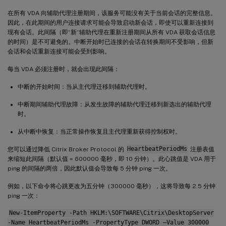
在所有 VDA 向辅助代理注册期间，该服务可能没有关于当前会话的完整信息。
因此，在此期间的用户连接请求可能会导致启动新会话，即使可以重新连接到
现有会话。此间隔（即“新”辅助代理在重新注册期间从所有 VDA 获取会话信息
的时间）是不可避免的。中断开始时已连接的会话在转换期间不受影响，但新
会话和会话重新连接可能会受到影响。
每当 VDA 必须注册时，就会出现此间隔：
中断的开始时间：当从主代理迁移到辅助代理时。
中断期间辅助代理故障：从发生故障的辅助代理迁移到新选出的辅助代理
时。
从中断中恢复：当正常操作恢复且主代理重新获得控制权时。
您可以通过降低 Citrix Broker Protocol 的
HeartbeatPeriodMs
注册表值
来缩短此间隔（默认值 = 600000 毫秒，即 10 分钟）。此心跳值是 VDA 用于
ping 的间隔的两倍，因此默认值会导致每 5 分钟 ping 一次。
例如，以下命令将心跳更改为五分钟（300000 毫秒），这将导致每 2.5 分钟
ping 一次：
New-ItemProperty -Path HKLM:\SOFTWARE\Citrix\DesktopServer
-Name HeartbeatPeriodMs -PropertyType DWORD –Value 300000