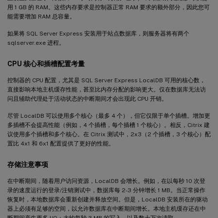
用 1 GB 的 RAM。这些内存要求是控制器正常 RAM 要求的额外部分，因此您可
能需要增加 RAM 总容量。
如果将 SQL Server Express 安装用于站点数据库，则服务器将有两个
sqlserver.exe 进程。
CPU 核心和插槽配置考量
控制器的 CPU 配置，尤其是 SQL Server Express LocalDB 可用的核心数，
直接影响本地主机缓存性能，甚至比内存分配的影响更大。仅在数据库无法访
问且辅助代理处于活动状态的中断期间才会出现此 CPU 开销。
尽管 LocalDB 可以使用多个核心（最多 4 个），但它仅限于单个插槽。增加更
多插槽不会提高性能（例如，4 个插槽，每个插槽 1 个核心）。相反，Citrix 建
议使用多个插槽和多个核心。在 Citrix 测试中，2x3（2 个插槽，3 个核心）配
置比 4x1 和 6x1 配置提供了更好的性能。
存储注意事项
在中断期间，随着用户访问资源，LocalDB 会增长。例如，在以每秒 10 次登
录的速度运行的登录/注销测试中，数据库每 2-3 分钟增长 1 MB。当正常操作
恢复时，本地数据库会重新创建并释放空间。但是，LocalDB 安装所在的驱动
器上必须有足够的空间，以允许数据库在中断期间增长。本地主机缓存还在中
断期间产生更多 I/O：大约每秒 3 MB 的写入，以及数十万次读取。