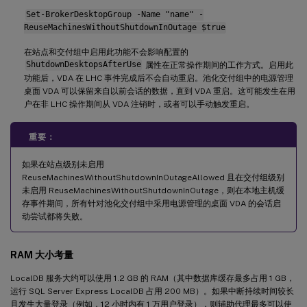
Set-BrokerDesktopGroup -Name "name" -
ReuseMachinesWithoutShutdownInOutage $true
在站点和交付组中启用此功能不会影响配置的
ShutdownDesktopsAfterUse
属性在正常操作期间的工作方式。启用此
功能后，VDA 在 LHC 事件完成后不会自动重启。池化交付组中的电源管理
桌面 VDA 可以保留来自以前会话的数据，直到 VDA 重启。这可能发生在用
户在非 LHC 操作期间从 VDA 注销时，或者可以手动触发重启。
重要：
如果在站点级别未启用
ReuseMachinesWithoutShutdownInOutageAllowed 且在交付组级别
未启用 ReuseMachinesWithoutShutdownInOutage，则在本地主机缓
存事件期间，所有针对池化交付组中采用电源管理的桌面 VDA 的会话启
动尝试都将失败。
RAM 大小考量
LocalDB 服务大约可以使用 1.2 GB 的 RAM（其中数据库缓存最多占用 1 GB，
运行 SQL Server Express LocalDB 占用 200 MB）。如果中断持续时间较长
且发生大量登录（例如，12 小时内有 1 万用户登录），则辅助代理最多可以使