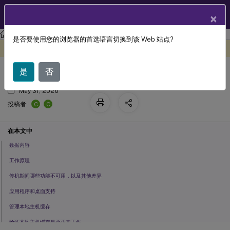
ZH
产品文档
×
Citrix Virtual Apps and Desktops 7 2203 LTSR
是否要使用您的浏览器的首选语言切换到该 Web 站点?
本地主机缓存
此内容已经过机器动态翻译。
在此处提供反馈
是
否
May 31, 2026
C
C
投稿者:
在本文中
数据内容
工作原理
停机期间哪些功能不可用，以及其他差异
应用程序和桌面支持
管理本地主机缓存
验证本地主机缓存是否正常工作