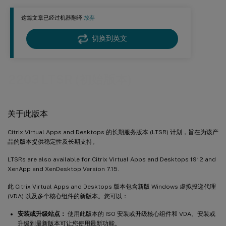
思杰工作室
这篇文章已经过机器翻译.
放弃
™
思杰预配
2203 LTSR 初始版本
Linux 虚拟投递代理 2203 LTSR 初始版本
切换到英文
配置文件管理 2203 LTSR 初始版本
会话录制 2203 LTSR 初始版本
2203 LTSR (初始版本)
™
思杰店面
2203 LTSR 初始版本
™
工作区环境管理
2203
关于此版本
2203 LTSR 初始版本基线组件
2203 LTSR 初始版本兼容组件
Citrix Virtual Apps and Desktops 的长期服务版本 (LTSR) 计划，旨在为该产
品的版本提供稳定性及长期支持。
2203 LTSR 初始版本值得注意的排除项
LTSRs are also available for Citrix Virtual Apps and Desktops 1912 and
XenApp and XenDesktop Version 7.15.
此 Citrix Virtual Apps and Desktops 版本包含新版 Windows 虚拟投递代理
(VDA) 以及多个核心组件的新版本。您可以：
安装或升级站点：
使用此版本的 ISO 安装或升级核心组件和 VDA。安装或
升级到最新版本可让您使用最新功能。