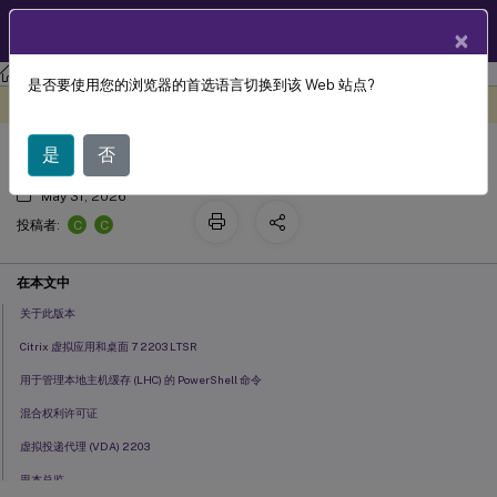
ZH
产品文档
×
Citrix Virtual Apps and Desktops 7 2203 LTSR
是否要使用您的浏览器的首选语言切换到该 Web 站点?
2203 LTSR (初始版本)
此内容已经过机器动态翻译。
在此处提供反馈
是
否
May 31, 2026
C
C
投稿者:
在本文中
关于此版本
Citrix 虚拟应用和桌面 7 2203 LTSR
用于管理本地主机缓存 (LHC) 的 PowerShell 命令
混合权利许可证
虚拟投递代理 (VDA) 2203
思杰总监