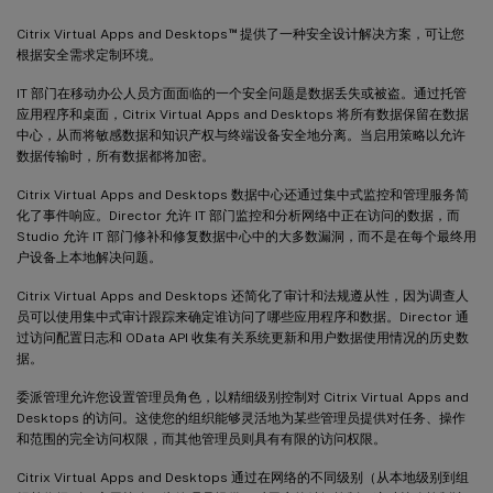
™
Citrix Virtual Apps and Desktops
提供了一种安全设计解决方案，可让您
根据安全需求定制环境。
IT 部门在移动办公人员方面面临的一个安全问题是数据丢失或被盗。通过托管
应用程序和桌面，Citrix Virtual Apps and Desktops 将所有数据保留在数据
中心，从而将敏感数据和知识产权与终端设备安全地分离。当启用策略以允许
数据传输时，所有数据都将加密。
Citrix Virtual Apps and Desktops 数据中心还通过集中式监控和管理服务简
化了事件响应。Director 允许 IT 部门监控和分析网络中正在访问的数据，而
Studio 允许 IT 部门修补和修复数据中心中的大多数漏洞，而不是在每个最终用
户设备上本地解决问题。
Citrix Virtual Apps and Desktops 还简化了审计和法规遵从性，因为调查人
员可以使用集中式审计跟踪来确定谁访问了哪些应用程序和数据。Director 通
过访问配置日志和 OData API 收集有关系统更新和用户数据使用情况的历史数
据。
委派管理允许您设置管理员角色，以精细级别控制对 Citrix Virtual Apps and
Desktops 的访问。这使您的组织能够灵活地为某些管理员提供对任务、操作
和范围的完全访问权限，而其他管理员则具有有限的访问权限。
Citrix Virtual Apps and Desktops 通过在网络的不同级别（从本地级别到组