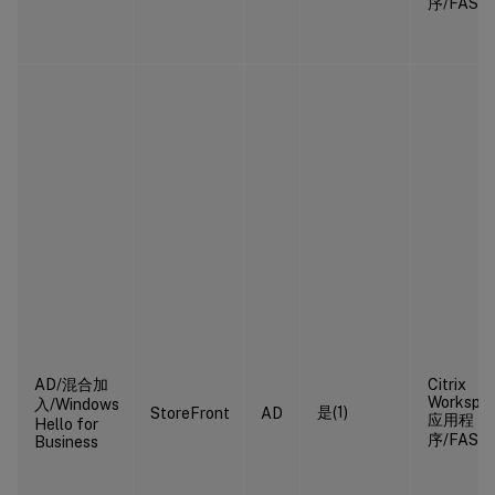
序/FAS
AD/混合加
Citrix
Workspa
入/Windows
是(1)
StoreFront
AD
应用程
Hello for
序/FAS(2
Business