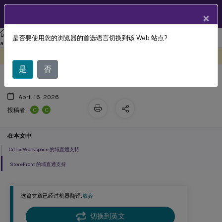
ZH
产品文档
×
Citrix Workspace
应用程序（适用于 Windows）
Citrix Workspace
是否要使用您的浏览器的首选语言切换到该 Web 站点?
域直通访问矩阵
app 2402 LTSR 适用于 Windows
此内容已经过机器动态翻译。
在此处提供反馈
是
否
April 16, 2026
C
C
投稿者:
在本文中
Citrix Workspace 的域直通支持
StoreFront 的域直通支持
这篇文章已经过机器翻译.
放弃
切换到英文