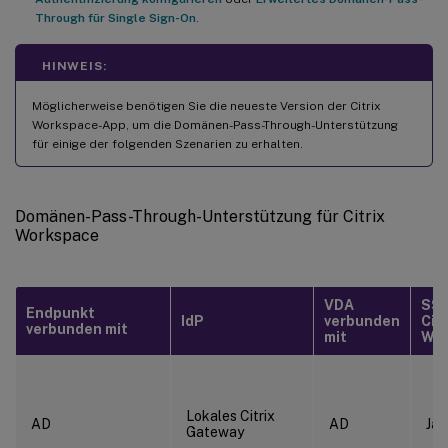
Through für Single Sign-On
.
HINWEIS:
Möglicherweise benötigen Sie die neueste Version der Citrix
Workspace-App, um die Domänen-Pass-Through-Unterstützung
für einige der folgenden Szenarien zu erhalten.
Domänen-Pass-Through-Unterstützung für Citrix
Workspace
VDA
SSO
Endpunkt
IdP
verbunden
Citr
verbunden mit
mit
Wor
Lokales Citrix
AD
AD
Ja
Gateway