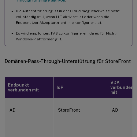
Through für Single Sign-On
.
Die Authentifizierung ist in der Cloud möglicherweise nicht
vollständig still, wenn LLT aktiviert ist oder wenn die
Endbenutzer-Akzeptanzrichtlinie konfiguriert ist.
Es wird empfohlen, FAS zu konfigurieren, da es für Nicht-
Windows-Plattformen gilt.
Domänen-Pass-Through-Unterstützung für StoreFront
VDA
Endpunkt
IdP
verbunden
verbunden mit
mit
AD
StoreFront
AD