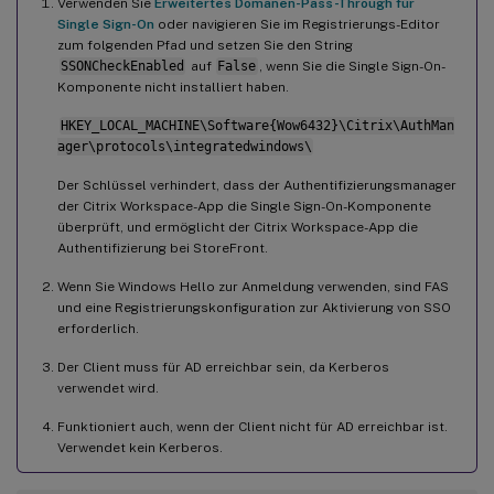
Verwenden Sie
Erweitertes Domänen-Pass-Through für
Single Sign-On
oder navigieren Sie im Registrierungs-Editor
zum folgenden Pfad und setzen Sie den String
SSONCheckEnabled
auf
False
, wenn Sie die Single Sign-On-
Komponente nicht installiert haben.
HKEY_LOCAL_MACHINE\Software{Wow6432}\Citrix\AuthMan
ager\protocols\integratedwindows\
Der Schlüssel verhindert, dass der Authentifizierungsmanager
der Citrix Workspace-App die Single Sign-On-Komponente
überprüft, und ermöglicht der Citrix Workspace-App die
Authentifizierung bei StoreFront.
Wenn Sie Windows Hello zur Anmeldung verwenden, sind FAS
und eine Registrierungskonfiguration zur Aktivierung von SSO
erforderlich.
Der Client muss für AD erreichbar sein, da Kerberos
verwendet wird.
Funktioniert auch, wenn der Client nicht für AD erreichbar ist.
Verwendet kein Kerberos.