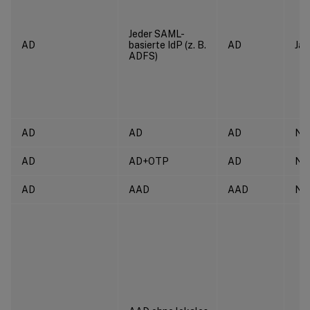
Jeder SAML-
AD
basierte IdP (z. B.
AD
Ja
ADFS)
AD
AD
AD
Ne
AD
AD+OTP
AD
Ne
AD
AAD
AAD
Ne