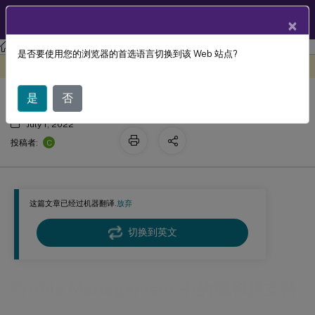
ZH
产品文档
×
Profile Management
Profile Management 2203
是否要使用您的浏览器的首选语言切换到该 Web 站点?
Profile Management 中的域和林支持
此内容已经过机器动态翻译。
在此处提供反馈
是
否
July 1, 2022
C
投稿者:
这篇文章已经过机器翻译.
放弃
切换到英文
Profile Management 中的域和林支持