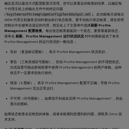
确定是否以最佳方式配置配置式管理。您可以查看这些检查的结果，以确定每
个代理主机上的输出文件中的特定问题
(
%systemroot%\temp\UpmConfigCheckOutput.xml
)。此功能每天或每次
WEM 代理主机服务启动时都会执行状态检查。要手动执行状态检查，请在管理
控制台中右键单击选定的代理，然后在上下文菜单中选择
刷新 Profile
Management 配置检查
。每次状态检查都返回一个状态。要查看最新状态，
请单击
刷新
。
Profile Management 运行状况状况
列中的图标提供了有关
Profile Management 的运行状况的一般信息：
良好 （复选标记图标）。表示 Profile Management 状况良好。
警告 （三角形感叹号图标）。告知 Profile Management 的不理想状态。
次优设置可能会影响部署中使用 Profile Management 的用户体验。这种
状态不一定要求您执行操作。
错误（X 图标）。表示 Profile Management 配置不正确，导致 Profile
Management 无法正常运行。
不可用（问号图标）。如果找不到或未启用“Profile Management”，则会
显示此图标。
如果状态检查未反映您的体验，或者未检测到您遇到的问题，请联系 Citrix 技
术支持。