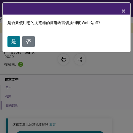
ZH
产品文档
×
工作区环境管理
Workspace Environment Management 服务
是否要使用您的浏览器的首选语言切换到该 Web 站点?
管理
此内容已经过机器动态翻译。
在此处提供反馈
是
否
September 9,
2022
C
投稿者:
在本文中
用户
代理
日志记录
这篇文章已经过机器翻译.
放弃