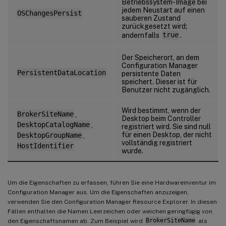
Betriebssystem-Image bei
jedem Neustart auf einen
OSChangesPersist
sauberen Zustand
zurückgesetzt wird;
andernfalls
true
.
Der Speicherort, an dem
Configuration Manager
PersistentDataLocation
persistente Daten
speichert. Dieser ist für
Benutzer nicht zugänglich.
Wird bestimmt, wenn der
BrokerSiteName
,
Desktop beim Controller
DesktopCatalogName
,
registriert wird. Sie sind null
für einen Desktop, der nicht
DesktopGroupName
,
vollständig registriert
HostIdentifier
wurde.
Um die Eigenschaften zu erfassen, führen Sie eine Hardwareinventur im
Configuration Manager aus. Um die Eigenschaften anzuzeigen,
verwenden Sie den Configuration Manager Resource Explorer. In diesen
Fällen enthalten die Namen Leerzeichen oder weichen geringfügig von
den Eigenschaftsnamen ab. Zum Beispiel wird
BrokerSiteName
als