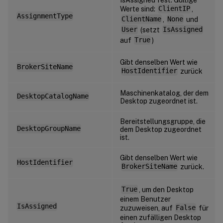
Werte sind:
ClientIP
,
AssignmentType
ClientName
,
None
und
User
(setzt
IsAssigned
auf
True
)
Gibt denselben Wert wie
BrokerSiteName
HostIdentifier
zurück
Maschinenkatalog, der dem
DesktopCatalogName
Desktop zugeordnet ist.
Bereitstellungsgruppe, die
DesktopGroupName
dem Desktop zugeordnet
ist.
Gibt denselben Wert wie
HostIdentifier
BrokerSiteName
zurück.
True
, um den Desktop
einem Benutzer
IsAssigned
zuzuweisen, auf
False
für
einen zufälligen Desktop