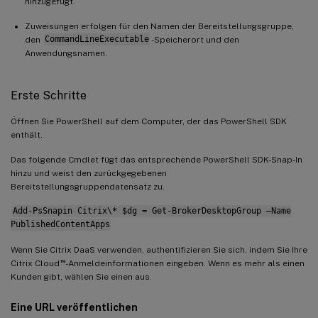
hinzugefügt.
Zuweisungen erfolgen für den Namen der Bereitstellungsgruppe,
den
CommandLineExecutable
-Speicherort und den
Anwendungsnamen.
Erste Schritte
Öffnen Sie PowerShell auf dem Computer, der das PowerShell SDK
enthält.
Das folgende Cmdlet fügt das entsprechende PowerShell SDK-Snap-In
hinzu und weist den zurückgegebenen
Bereitstellungsgruppendatensatz zu.
Add-PsSnapin Citrix\* $dg = Get-BrokerDesktopGroup –Name
PublishedContentApps
Wenn Sie Citrix DaaS verwenden, authentifizieren Sie sich, indem Sie Ihre
™
Citrix Cloud
-Anmeldeinformationen eingeben. Wenn es mehr als einen
Kunden gibt, wählen Sie einen aus.
Eine URL veröffentlichen