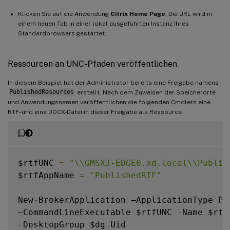
Klicken Sie auf die Anwendung
Citrix Home Page
. Die URL wird in
einem neuen Tab in einer lokal ausgeführten Instanz Ihres
Standardbrowsers gestartet.
Ressourcen an UNC-Pfaden veröffentlichen
In diesem Beispiel hat der Administrator bereits eine Freigabe namens
PublishedResources
erstellt. Nach dem Zuweisen der Speicherorte
und Anwendungsnamen veröffentlichen die folgenden Cmdlets eine
RTF- und eine DOCX-Datei in dieser Freigabe als Ressource.
$rtfUNC 
=
"\\GMSXJ-EDGE0.xd.local\\Publis
$rtfAppName 
=
"PublishedRTF"
New
-
BrokerApplication –ApplicationType Pub
–CommandLineExecutable $rtfUNC 
-
-
DesktopGroup $dg
.
Uid
