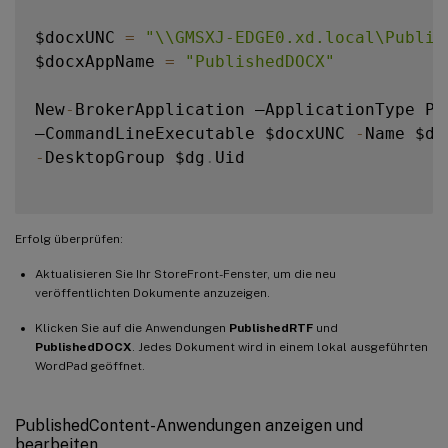
$docxUNC 
=
"\\GMSXJ-EDGE0.xd.local\Publis
$docxAppName 
=
"PublishedDOCX"
New
-
BrokerApplication –ApplicationType Pub
–CommandLineExecutable $docxUNC 
-
-
DesktopGroup $dg
.
Uid

Erfolg überprüfen:
Aktualisieren Sie Ihr StoreFront-Fenster, um die neu
veröffentlichten Dokumente anzuzeigen.
Klicken Sie auf die Anwendungen
PublishedRTF
und
PublishedDOCX
. Jedes Dokument wird in einem lokal ausgeführten
WordPad geöffnet.
PublishedContent-Anwendungen anzeigen und
bearbeiten