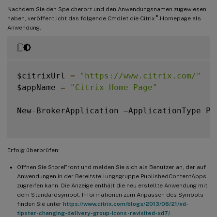
Nachdem Sie den Speicherort und den Anwendungsnamen zugewiesen
®
haben, veröffentlicht das folgende Cmdlet die Citrix
-Homepage als
Anwendung.
$citrixUrl 
=
"https://www.citrix.com/"
$appName 
=
"Citrix Home Page"
New
-
BrokerApplication –ApplicationType Pu
Erfolg überprüfen:
Öffnen Sie StoreFront und melden Sie sich als Benutzer an, der auf
Anwendungen in der Bereitstellungsgruppe PublishedContentApps
zugreifen kann. Die Anzeige enthält die neu erstellte Anwendung mit
dem Standardsymbol. Informationen zum Anpassen des Symbols
finden Sie unter
https://www.citrix.com/blogs/2013/08/21/xd-
tipster-changing-delivery-group-icons-revisited-xd7/
.