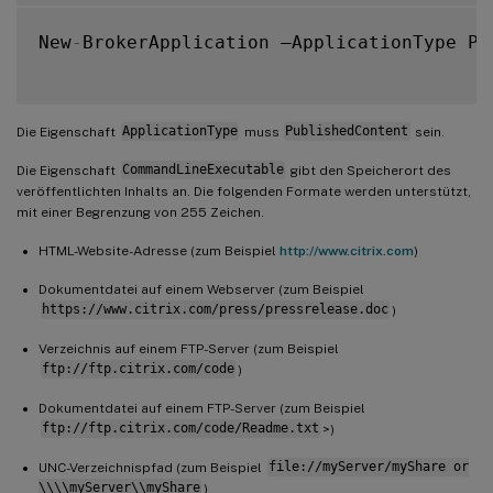
New
-
BrokerApplication –ApplicationType Pu
Die Eigenschaft
ApplicationType
muss
PublishedContent
sein.
Die Eigenschaft
CommandLineExecutable
gibt den Speicherort des
veröffentlichten Inhalts an. Die folgenden Formate werden unterstützt,
mit einer Begrenzung von 255 Zeichen.
HTML-Website-Adresse (zum Beispiel
http://www.citrix.com
)
Dokumentdatei auf einem Webserver (zum Beispiel
https://www.citrix.com/press/pressrelease.doc
)
Verzeichnis auf einem FTP-Server (zum Beispiel
ftp://ftp.citrix.com/code
)
Dokumentdatei auf einem FTP-Server (zum Beispiel
ftp://ftp.citrix.com/code/Readme.txt
>)
UNC-Verzeichnispfad (zum Beispiel
file://myServer/myShare or
\\\\myServer\\myShare
)