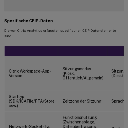
Spezifische CEIP-Daten
Die von Citrix Analytics erfassten spezifischen CEIP-Datenelemente
sind:
Sitzungsmodus
Citrix Workspace-App-
Sitzungs
(Kiosk,
Version
(Deskto
Öffentlich/Allgemein)
Starttyp
(SDK/ICAFile/FTA/Store
Zeitzone der Sitzung
Sprache 
usw.)
Funktionsnutzung
(Zwischenablage,
Netzwerk-Socket-Typ
Dateiübertragung,