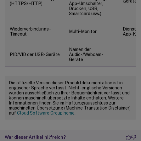
Gerätepi
(HTTPS/HTTP)
App-Umschalter,
Drucken, USB,
Smartcard usw.)
Wiederverbindungs-
Dienst f
Multi-Monitor
Timeout
App-Konf
Namen der
PID/VID der USB-Geräte
Audio-/Webcam-
Geräte
Die offizielle Version dieser Produktdokumentation ist in
englischer Sprache verfasst. Nicht-englische Versionen
wurden ausschließlich zu Ihrer Bequemlichkeit verfasst und
können maschinell übersetzte Inhalte enthalten. Weitere
Informationen finden Sie im Haftungsausschluss zur
maschinellen Übersetzung (Machine Translation Disclaimer)
auf
Cloud Software Group home
.
War dieser Artikel hilfreich?