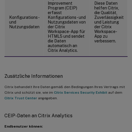
Improvement
Diese Daten
Program (CEIP)
helfen Citrix,
erfasst
die Qualität,
Konfigurations-
Konfigurations- und
Zuverlässigkeit
und
Nutzungsdaten von
und Leistung
Nutzungsdaten
der Citrix
der Citrix
Workspace-App für
Workspace-
HTML5 und sendet
App zu
die Daten
verbessern.
automatisch an
Citrix Analytics.
Zusätzliche Informationen
Citrix behandelt Ihre Daten gemäß den Bedingungen Ihres Vertrags mit
Citrix und schützt sie, wie im
Citrix Services Security Exhibit
auf dem
Citrix Trust Center
angegeben.
CEIP-Daten an Citrix Analytics
Endbenutzer können: