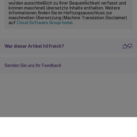
wurden ausschließlich zu Ihrer Bequemlichkeit verfasst und
können maschinell übersetzte Inhalte enthalten. Weitere
Informationen finden Sie im Haftungsausschluss zur
maschinellen Übersetzung (Machine Translation Disclaimer)
auf
Cloud Software Group home
.
War dieser Artikel hilfreich?
Senden Sie uns Ihr Feedback