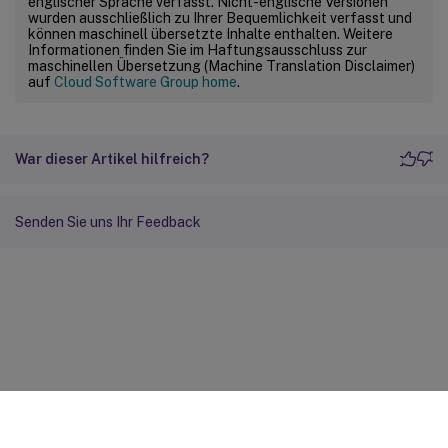
englischer Sprache verfasst. Nicht-englische Versionen
wurden ausschließlich zu Ihrer Bequemlichkeit verfasst und
können maschinell übersetzte Inhalte enthalten. Weitere
Informationen finden Sie im Haftungsausschluss zur
maschinellen Übersetzung (Machine Translation Disclaimer)
auf
Cloud Software Group home
.
War dieser Artikel hilfreich?
Senden Sie uns Ihr Feedback