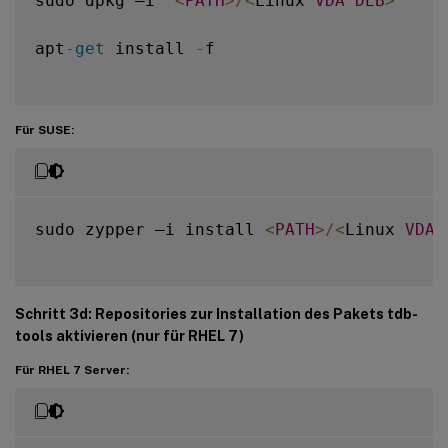
sudo dpkg –i  
<
PATH
>
/
<
Linux 
VDA
DEB
>
apt
-
get
 install 
-
f

Für SUSE:
sudo zypper –i install 
<
PATH
>
/
<
Linux 
VDA
Schritt 3d: Repositories zur Installation des Pakets
tdb-
tools
aktivieren (nur für RHEL 7)
Für RHEL 7 Server: