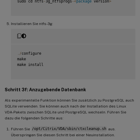
sudo cd ntfs
-
3g_ntfsprogs
-
<
package
 version
>
Installieren Sie ntfs-3g:
.
/
configure

make

make install

Schritt 3f: Anzugebende Datenbank
Als experimentelle Funktion können Sie zusätzlich zu PostgreSQL auch
SQLite verwenden. Sie können auch nach der Installation des Linux
VDA-Pakets zwischen SQLite und PostgreSQL wechseln. Führen Sie
dazu die folgenden Schritte aus:
Führen Sie
/opt/Citrix/VDA/sbin/ctxcleanup.sh
aus.
Überspringen Sie diesen Schritt bei einer Neuinstallation.