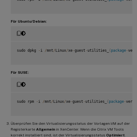
Für Ubuntu/Debian:
sudo dpkg 
-
i 
/
mnt
/
Linux
/
xe
-
guest
-
utilities_
{
package
-
vers
Für SUSE:
sudo rpm 
-
i 
/
mnt
/
Linux
/
xe
-
guest
-
utilities_
{
package
-
versi
Überprüfen Sie den Virtualisierungsstatus der Vorlagen-VM auf der
Registerkarte
Allgemein
in XenCenter. Wenn die Citrix VM Tools
korrekt installiert sind, ist der Virtualisierungsstatus
Optimiert
.