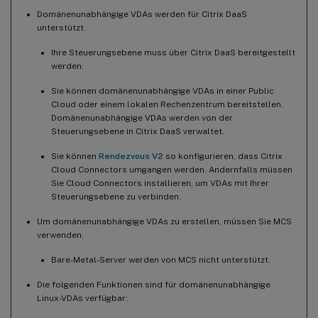
Schritt 3e: (Unter SUSE) ntfs-3g manuell installieren
Domänenunabhängige VDAs werden für Citrix DaaS
unterstützt.
Schritt 3f: Anzugebende Datenbank
Ihre Steuerungsebene muss über Citrix DaaS bereitgestellt
Schritt 3g: MCS-Variablen konfigurieren
werden.
Schritt 3h: Registrierungswerte für MCS schreiben oder
Sie können domänenunabhängige VDAs in einer Public
aktualisieren (optional)
Cloud oder einem lokalen Rechenzentrum bereitstellen.
Schritt 3i: Masterimage erstellen
Domänenunabhängige VDAs werden von der
Steuerungsebene in Citrix DaaS verwaltet.
Schritt 4: Maschinenkatalog erstellen
Sie können
Rendezvous V2
so konfigurieren, dass Citrix
Schritt 5: Bereitstellungsgruppe erstellen
Cloud Connectors umgangen werden. Andernfalls müssen
Sie Cloud Connectors installieren, um VDAs mit Ihrer
Steuerungsebene zu verbinden.
Um domänenunabhängige VDAs zu erstellen, müssen Sie MCS
verwenden.
Bare-Metal-Server werden von MCS nicht unterstützt.
Die folgenden Funktionen sind für domänenunabhängige
Linux-VDAs verfügbar: