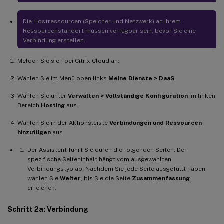
Die Hostressourcen (Speicher und Netzwerk) an Ihrem
Ressourcenstandort müssen verfügbar sein, bevor Sie eine
Verbindung erstellen.
Melden Sie sich bei Citrix Cloud an.
Wählen Sie im Menü oben links
Meine Dienste > DaaS
.
Wählen Sie unter
Verwalten > Vollständige Konfiguration
im linken
Bereich
Hosting
aus.
Wählen Sie in der Aktionsleiste
Verbindungen und Ressourcen
hinzufügen
aus.
Der Assistent führt Sie durch die folgenden Seiten. Der
spezifische Seiteninhalt hängt vom ausgewählten
Verbindungstyp ab. Nachdem Sie jede Seite ausgefüllt haben,
wählen Sie
Weiter
, bis Sie die Seite
Zusammenfassung
erreichen.
Schritt 2a: Verbindung