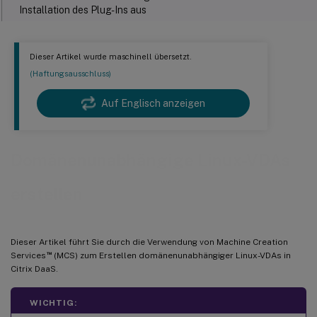
Installation des Plug-Ins aus
Schritt 2: Hostverbindung erstellen
Schritt 2a: Verbindung
Dieser Artikel wurde maschinell übersetzt.
(Haftungsausschluss)
Schritt 2b: Speicherverwaltung
Auf Englisch anzeigen
Schritt 2d: Region
Schritt 2e: Netzwerk
Schritt 2f: Zusammenfassung
Domänenunabhängige Linux-VDAs
™
(Nur für Citrix Hypervisor
) Schritt 3a: Citrix VM Tools
erstellen
installieren
(Für Azure, AWS und GCP) Schritt 3b: cloud-init für Ubuntu 18.04
konfigurieren
Dieser Artikel führt Sie durch die Verwendung von Machine Creation
Schritt 3c: Linux VDA-Paket auf der Vorlagen-VM installieren
™
Services
(MCS) zum Erstellen domänenunabhängiger Linux-VDAs in
Citrix DaaS.
Schritt 3d: Repositories zur Installation des Pakets tdb-tools
aktivieren (nur für RHEL 7)
WICHTIG: