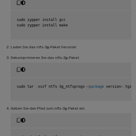
sudo zypper install gcc

sudo zypper install make

Laden Sie das ntfs-3g-Paket herunter.
Dekomprimieren Sie das ntfs-3g-Paket:
sudo tar 
-
xvzf ntfs
-
3g_ntfsprogs
-
<
package
 version
>
.
tgz

Geben Sie den Pfad zum ntfs-3g-Paket ein: