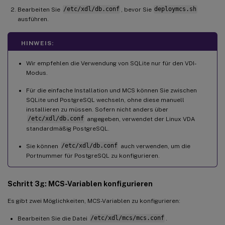
Bearbeiten Sie
/etc/xdl/db.conf
, bevor Sie
deploymcs.sh
ausführen.
HINWEIS:
Wir empfehlen die Verwendung von SQLite nur für den VDI-
Modus.
Für die einfache Installation und MCS können Sie zwischen
SQLite und PostgreSQL wechseln, ohne diese manuell
installieren zu müssen. Sofern nicht anders über
/etc/xdl/db.conf
angegeben, verwendet der Linux VDA
standardmäßig PostgreSQL.
Sie können
/etc/xdl/db.conf
auch verwenden, um die
Portnummer für PostgreSQL zu konfigurieren.
Schritt 3g: MCS-Variablen konfigurieren
Es gibt zwei Möglichkeiten, MCS-Variablen zu konfigurieren:
Bearbeiten Sie die Datei
/etc/xdl/mcs/mcs.conf
.