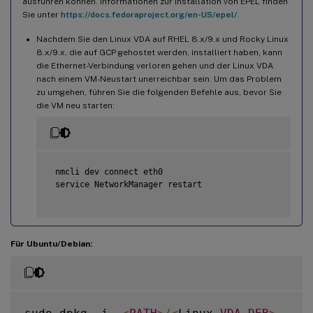
ausführen können. Informationen zur Installation von EPEL finden
Sie unter
https://docs.fedoraproject.org/en-US/epel/
.
Nachdem Sie den Linux VDA auf RHEL 8.x/9.x und Rocky Linux
8.x/9.x, die auf GCP gehostet werden, installiert haben, kann
die Ethernet-Verbindung verloren gehen und der Linux VDA
nach einem VM-Neustart unerreichbar sein. Um das Problem
zu umgehen, führen Sie die folgenden Befehle aus, bevor Sie
die VM neu starten:
 nmcli dev connect eth0

 service NetworkManager restart

Für Ubuntu/Debian: