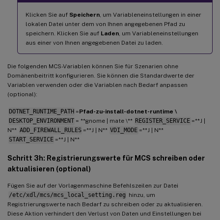
Klicken Sie auf
Speichern
, um Variableneinstellungen in einer
lokalen Datei unter dem von Ihnen angegebenen Pfad zu
speichern. Klicken Sie auf
Laden
, um Variableneinstellungen
aus einer von Ihnen angegebenen Datei zu laden.
Die folgenden MCS-Variablen können Sie für Szenarien ohne
Domänenbeitritt konfigurieren. Sie können die Standardwerte der
Variablen verwenden oder die Variablen nach Bedarf anpassen
(optional):
DOTNET_RUNTIME_PATH
=
Pfad-zu-install-dotnet-runtime \
DESKTOP_ENVIRONMENT
= **gnome | mate \**
REGISTER_SERVICE
=**J |
N**
ADD_FIREWALL_RULES
=**J | N**
VDI_MODE
=**J | N**
START_SERVICE
=**J | N**
Schritt 3h: Registrierungswerte für MCS schreiben oder
aktualisieren (optional)
Fügen Sie auf der Vorlagenmaschine Befehlszeilen zur Datei
/etc/xdl/mcs/mcs_local_setting.reg
hinzu, um
Registrierungswerte nach Bedarf zu schreiben oder zu aktualisieren.
Diese Aktion verhindert den Verlust von Daten und Einstellungen bei