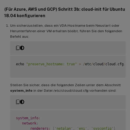
(Für Azure, AWS und GCP) Schritt 3b:
cloud-init
für Ubuntu
18.04 konfigurieren
Um sicherzustellen, dass ein VDA-Hostname beim Neustart oder
Herunterfahren einer VM erhalten bleibt, führen Sie den folgenden
Befehl aus:
echo 
"preserve_hostname: true"
>
/
etc
/
cloud
/
cloud
.
cfg
.
d
/
Stellen Sie sicher, dass die folgenden Zeilen unter dem Abschnitt
system_info
in der Datei /etc/cloud/cloud.cfg vorhanden sind:
system_info
:
network
:
renderers
:
[
'netplan'
,
'eni'
,
'sysconfig'
]