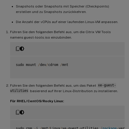
Snapshots oder Snapshots mit Speicher (Checkpoints)
erstellen und zu Snapshots zurückkehren.
Die Anzahl der vCPUs auf einer laufenden Linux-VM anpassen.
Führen Sie den folgenden Befehl aus, um die Citrix VM Tools
namens guest-tools.iso einzubinden.
sudo mount 
/
dev
/
cdrom 
/
mnt

Führen Sie den folgenden Befehl aus, um das Paket
xe-guest-
utilities
basierend auf Ihrer Linux-Distribution zu installieren.
Für RHEL/CentOS/Rocky Linux:
sudo rpm 
-
i 
/
mnt
/
Linux
/
xe
-
guest
-
utilities_
{
package
-
versi