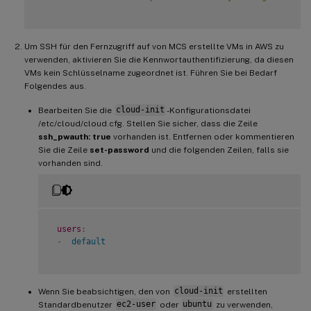
Um SSH für den Fernzugriff auf von MCS erstellte VMs in AWS zu
verwenden, aktivieren Sie die Kennwortauthentifizierung, da diesen
VMs kein Schlüsselname zugeordnet ist. Führen Sie bei Bedarf
Folgendes aus.
Bearbeiten Sie die
cloud-init
-Konfigurationsdatei
/etc/cloud/cloud.cfg. Stellen Sie sicher, dass die Zeile
ssh_pwauth: true
vorhanden ist. Entfernen oder kommentieren
Sie die Zeile
set-password
und die folgenden Zeilen, falls sie
vorhanden sind.
users
:
-
default
Wenn Sie beabsichtigen, den von
cloud-init
erstellten
Standardbenutzer
ec2-user
oder
ubuntu
zu verwenden,