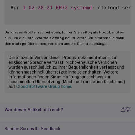
Apr 
1
02
:
28
:
21
RH72
systemd
:
 ctxlogd
.
serv
Um dieses Problem zu beheben, führen Sie setlog als Root-Benutzer
aus, um die Datei
/var/xdl/.ctxlog
neu zu erstellen. Starten Sie dann
den
ctxlogd
-Dienst neu, von dem andere Dienste abhängen.
Die offizielle Version dieser Produktdokumentation ist in
englischer Sprache verfasst. Nicht-englische Versionen
wurden ausschließlich zu Ihrer Bequemlichkeit verfasst und
können maschinell übersetzte Inhalte enthalten. Weitere
Informationen finden Sie im Haftungsausschluss zur
maschinellen Übersetzung (Machine Translation Disclaimer)
auf
Cloud Software Group home
.
War dieser Artikel hilfreich?
Senden Sie uns Ihr Feedback