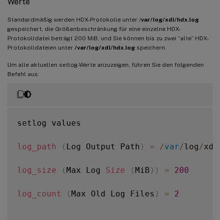
Werte
Standardmäßig werden HDX-Protokolle unter /
var/log/xdl/hdx.log
gespeichert, die Größenbeschränkung für eine einzelne HDX-
Protokolldatei beträgt 200 MiB, und Sie können bis zu zwei “alte” HDX-
Protokolldateien unter
/var/log/xdl/hdx.log
speichern.
Um alle aktuellen setlog-Werte anzuzeigen, führen Sie den folgenden
Befehl aus:
setlog values

log_path
(
Log Output Path
)
=
/
var
/
log
/
xdl
log_size
(
Max Log 
Size
(
MiB
)
)
=
200
log_count
(
Max Old Log Files
)
=
2