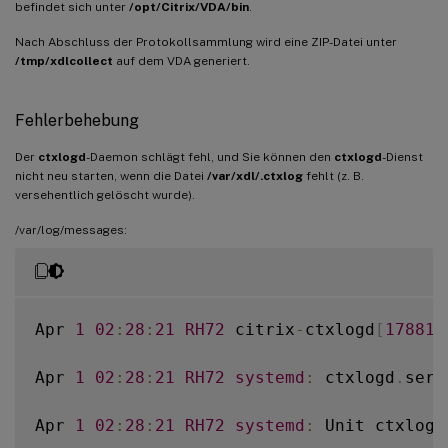
befindet sich unter
/opt/Citrix/VDA/bin
.
Nach Abschluss der Protokollsammlung wird eine ZIP-Datei unter
/tmp/xdlcollect
auf dem VDA generiert.
Fehlerbehebung
Der
ctxlogd
-Daemon schlägt fehl, und Sie können den
ctxlogd
-Dienst
nicht neu starten, wenn die Datei
/var/xdl/.ctxlog
fehlt (z. B.
versehentlich gelöscht wurde).
/var/log/messages:
Apr 
1
02
:
28
:
21
RH72
 citrix
-
ctxlogd
[
17881
]
Apr 
1
02
:
28
:
21
RH72
systemd
:
 ctxlogd
.
serv
Apr 
1
02
:
28
:
21
RH72
systemd
:
 Unit ctxlogd