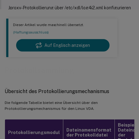
Jproxy-Protokollierung über /etc/xdl/log4j2.xml konfigurieren
™
HDX
-Protokollierung über das setlog-Dienstprogramm
Dieser Artikel wurde maschinell übersetzt.
konfigurieren
(Haftungsausschluss)
Protokollsammlung
Auf Englisch anzeigen
Fehlerbehebung
Protokollsammlung
Übersicht des Protokollierungsmechanismus
Die folgende Tabelle bietet eine Übersicht über den
Protokollierungsmechanismus für den Linux VDA.
Beispiel 
Dateinamensformat
Dateina
Protokollierungsmodul
der Protokolldatei
der