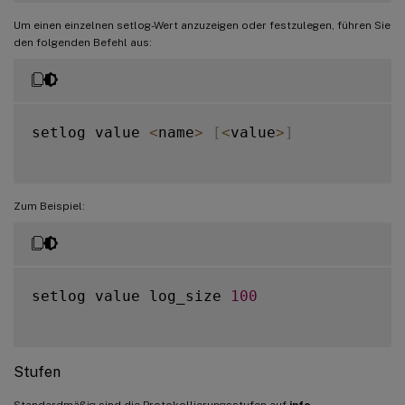
Um einen einzelnen setlog-Wert anzuzeigen oder festzulegen, führen Sie
den folgenden Befehl aus:
setlog value 
<
name
>
[
<
value
>
]
Zum Beispiel:
setlog value log_size 
100
Stufen
Standardmäßig sind die Protokollierungsstufen auf
info