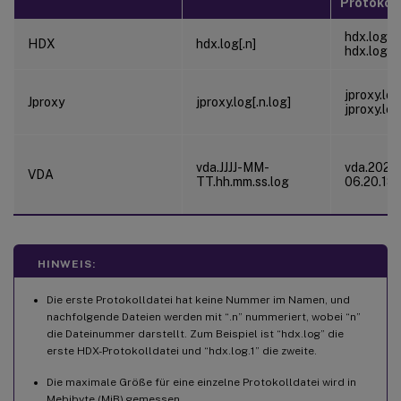
Protokol
hdx.log,
HDX
hdx.log[.n]
hdx.log.1
jproxy.log
Jproxy
jproxy.log[.n.log]
jproxy.log
vda.JJJJ-MM-
vda.2024
VDA
TT.hh.mm.ss.log
06.20.18.
HINWEIS:
Die erste Protokolldatei hat keine Nummer im Namen, und
nachfolgende Dateien werden mit “.n” nummeriert, wobei “n”
die Dateinummer darstellt. Zum Beispiel ist “hdx.log” die
erste HDX-Protokolldatei und “hdx.log.1” die zweite.
Die maximale Größe für eine einzelne Protokolldatei wird in
Mebibyte (MiB) gemessen.