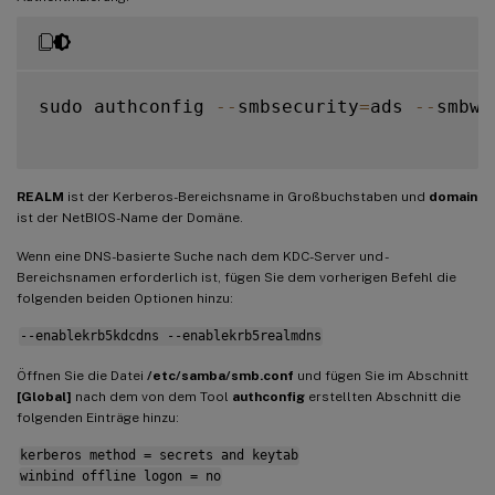
sudo authconfig 
--
smbsecurity
=
ads 
--
smbwo
REALM
ist der Kerberos-Bereichsname in Großbuchstaben und
domain
ist der NetBIOS-Name der Domäne.
Wenn eine DNS-basierte Suche nach dem KDC-Server und -
Bereichsnamen erforderlich ist, fügen Sie dem vorherigen Befehl die
folgenden beiden Optionen hinzu:
--enablekrb5kdcdns --enablekrb5realmdns
Öffnen Sie die Datei
/etc/samba/smb.conf
und fügen Sie im Abschnitt
[Global]
nach dem von dem Tool
authconfig
erstellten Abschnitt die
folgenden Einträge hinzu:
kerberos method = secrets and keytab
winbind offline logon = no