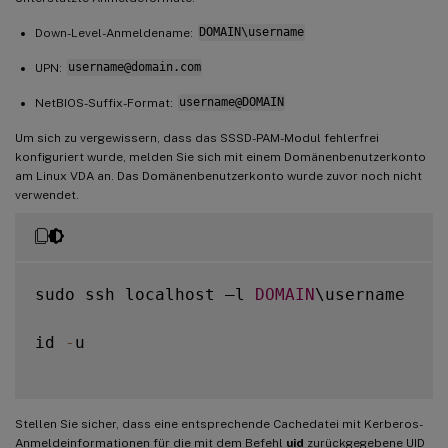
Down-Level-Anmeldename:
DOMAIN\username
UPN:
username@domain.com
NetBIOS-Suffix-Format:
username@DOMAIN
Um sich zu vergewissern, dass das SSSD-PAM-Modul fehlerfrei
konfiguriert wurde, melden Sie sich mit einem Domänenbenutzerkonto
am Linux VDA an. Das Domänenbenutzerkonto wurde zuvor noch nicht
verwendet.
sudo ssh localhost –l 
DOMAIN
\username

id 
-
u

Stellen Sie sicher, dass eine entsprechende Cachedatei mit Kerberos-
Anmeldeinformationen für die mit dem Befehl
uid
zurückgegebene UID