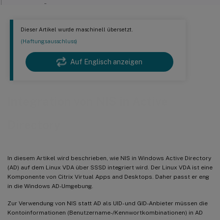
Schritt 5: Überprüfen der Kerberos-Konfiguration
Schritt 6: Überprüfen der Benutzerauthentifizierung
Dieser Artikel wurde maschinell übersetzt.
(Haftungsausschluss)
Auf Englisch anzeigen
Integration von NIS in Active
Directory
In diesem Artikel wird beschrieben, wie NIS in Windows Active Directory
(AD) auf dem Linux VDA über SSSD integriert wird. Der Linux VDA ist eine
Komponente von Citrix Virtual Apps and Desktops. Daher passt er eng
in die Windows AD-Umgebung.
Zur Verwendung von NIS statt AD als UID- und GID-Anbieter müssen die
Kontoinformationen (Benutzername-/Kennwortkombinationen) in AD