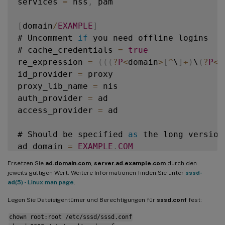
services 
=
 nss
,
 pam

[
domain
/
EXAMPLE
]
# Uncomment 
if
 you need offline logins

# cache_credentials 
=
true
re_expression 
=
(
(
(
?
P
<
domain
>
[
^
\
]
+
)
\
(
?
P
<
n
id_provider 
=
 proxy

proxy_lib_name 
=
 nis

auth_provider 
=
 ad

access_provider 
=
 ad

# Should be specified 
as
 the long version
ad_domain 
=
EXAMPLE
.
COM
Ersetzen Sie
ad.domain.com
,
server.ad.example.com
durch den
# Kerberos settings

jeweils gültigen Wert. Weitere Informationen finden Sie unter
sssd-
krb5_ccachedir 
=
/
tmp

ad
(5) - Linux man page
.
krb5_ccname_template 
=
FILE
:
%
d
/
krb5cc_
%
U
Legen Sie Dateieigentümer und Berechtigungen für
sssd.conf
fest:
chown root:root /etc/sssd/sssd.conf
# Uncomment 
if
 service discovery is not wo