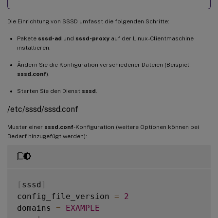
Die Einrichtung von SSSD umfasst die folgenden Schritte:
Pakete
sssd-ad
und
sssd-proxy
auf der Linux-Clientmaschine
installieren.
Ändern Sie die Konfiguration verschiedener Dateien (Beispiel:
sssd.conf
).
Starten Sie den Dienst
sssd
.
/etc/sssd/sssd.conf
Muster einer
sssd.conf
-Konfiguration (weitere Optionen können bei
Bedarf hinzugefügt werden):
[
sssd
]
config_file_version 
=
2
domains 
=
EXAMPLE