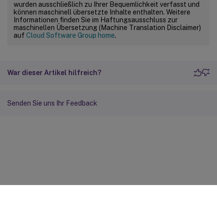
wurden ausschließlich zu Ihrer Bequemlichkeit verfasst und
können maschinell übersetzte Inhalte enthalten. Weitere
Informationen finden Sie im Haftungsausschluss zur
maschinellen Übersetzung (Machine Translation Disclaimer)
auf
Cloud Software Group home
.
War dieser Artikel hilfreich?
Senden Sie uns Ihr Feedback