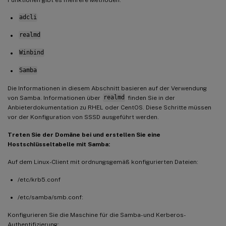
adcli
realmd
Winbind
Samba
Die Informationen in diesem Abschnitt basieren auf der Verwendung
von Samba. Informationen über
realmd
finden Sie in der
Anbieterdokumentation zu RHEL oder CentOS. Diese Schritte müssen
vor der Konfiguration von SSSD ausgeführt werden.
Treten Sie der Domäne bei und erstellen Sie eine
Hostschlüsseltabelle mit Samba:
Auf dem Linux-Client mit ordnungsgemäß konfigurierten Dateien:
/etc/krb5.conf
/etc/samba/smb.conf:
Konfigurieren Sie die Maschine für die Samba- und Kerberos-
Authentifizierung: