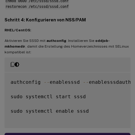
chmod 0600 /etc/sssd/sssd.conf
# ad_server 
=
 server
.
ad
.
example
.
com

restorecon /etc/sssd/sssd.conf
# Comment out 
if
 the users have the shell
Schritt 4: Konfigurieren von NSS/PAM
default_shell 
=
/
bin
/
bash

RHEL/CentOS:
fallback_homedir 
=
/
home
/
%
d
/
%
u

Aktivieren Sie SSSD mit
authconfig
. Installieren Sie
oddjob-
# Uncomment and adjust 
if
 the 
default
 pri
mkhomedir
, damit die Erstellung des Homeverzeichnisses mit SELinux
kompatibel ist:
# ldap_sasl_authid 
=
 host
/
client
.
ad
.
examp
authconfig 
--
enablesssd 
--
enablesssdauth 
sudo systemctl start sssd

sudo systemctl enable sssd
