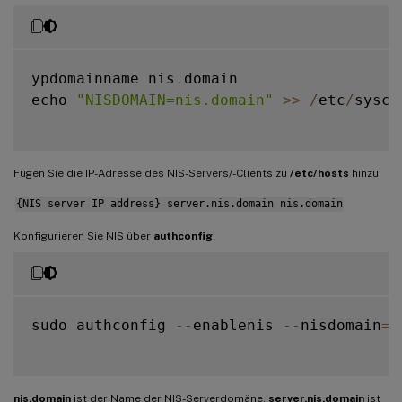
ypdomainname nis
.
domain

echo 
"NISDOMAIN=nis.domain"
>>
/
etc
/
sysco
Fügen Sie die IP-Adresse des NIS-Servers/-Clients zu
/etc/hosts
hinzu:
{NIS server IP address} server.nis.domain nis.domain
Konfigurieren Sie NIS über
authconfig
:
sudo authconfig 
--
enablenis 
--
nisdomain
=
n
nis.domain
ist der Name der NIS-Serverdomäne.
server.nis.domain
ist