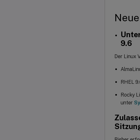
Neue
Unter
9.6
Der Linux V
AlmaLinu
RHEL 9.
Rocky Li
unter
Sy
Zulass
Sitzun
Bisher erf