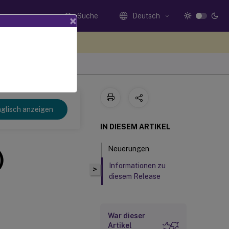
Suche
Deutsch
×
n Sie hier Feedback
glisch anzeigen
IN DIESEM ARTIKEL
Neuerungen
)
Informationen zu
>
diesem Release
War dieser
Artikel