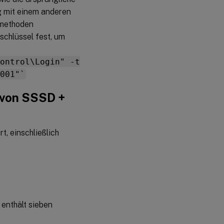
g mit einem anderen
gsmethoden
chlüssel fest, um
ontrol\Login" -t
001"`
 von SSSD +
, einschließlich
enthält sieben