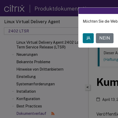
Produktdokumentation
Linux Virtual Delivery Agent
Möchten Sie die Web
Dieser Inhalt
2402 LTSR
Linux V
JA
NEIN
Linux Virtual Delivery Agent 2402 Long
Term Service Release (LTSR)
Dieser A
Neuerungen
(Haftun
Bekannte Probleme
Hinweise von Drittanbietern
Einstellung
Kum
Systemanforderungen
<
Installation
Konfiguration
April 13,
Best Practices
Dokumentverlauf
Veröffentl