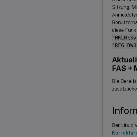
Sitzung. M
Anmeldetyp 
Benutzerna
diese Funkt
"HKLM\Sy
"REG_DWO
Aktual
FAS +
Die Bereit
zusätzliche
Infor
Der Linux 
Korrektur