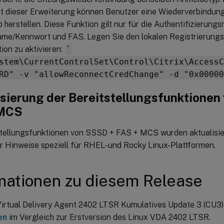
it dieser Erweiterung können Benutzer eine Wiederverbindun
herstellen. Diese Funktion gilt nur für die Authentifizierun
me/Kennwort und FAS. Legen Sie den lokalen Registrierungss
ion zu aktivieren:
`
stem\CurrentControlSet\Control\Citrix\AccessC
RD" -v "allowReconnectCredChange" -d "0x00000
isierung der Bereitstellungsfunktionen
 MCS
stellungsfunktionen von SSSD + FAS + MCS wurden aktualisiert
r Hinweise speziell für RHEL- und Rocky Linux-Plattformen.
mationen zu diesem Release
Virtual Delivery Agent 2402 LTSR Kumulatives Update 3 (CU3) 
en
im Vergleich zur Erstversion des Linux VDA 2402 LTSR.