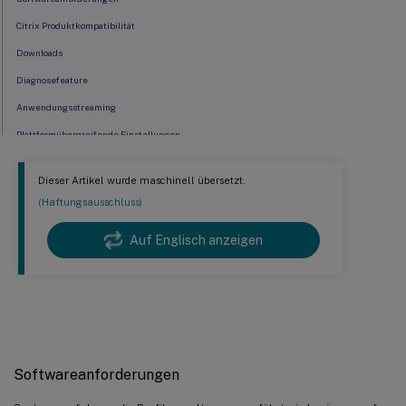
Citrix Produktkompatibilität
Downloads
Diagnosefeature
Anwendungsstreaming
Plattformübergreifende Einstellungen
Migrieren vorhandener Profile auf Citrix-Benutzerprofile
Dieser Artikel wurde maschinell übersetzt.
(Haftungsausschluss)
Auf Englisch anzeigen
Systemanforderungen
Softwareanforderungen