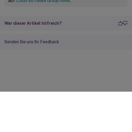
auf
Cloud Software Group home
.
War dieser Artikel hilfreich?
Senden Sie uns Ihr Feedback
Feedback zur Site
Ihre Datenschutzauswahl
Datenschutz und rechtliche