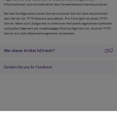
Informationen zum Kontaktieren des Streamdiensts bereitzustellen.
Bei der Konfiguration eines Servers können Sie mit dem Assistenten
den Server für TFTP-Dienste auswählen. Pro Farm gibt es einen TFTP-
Server. Wenn sich Zielgeräte in mehreren Netzwerksegmenten befinden
und jedes Segment als unabhängige Site konfiguriert ist, wird ein TFTP-
Server pro Site (Netzwerksegment) verwendet.
War dieser Artikel hilfreich?
Senden Sie uns Ihr Feedback